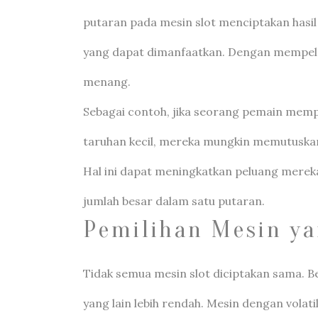
putaran pada mesin slot menciptakan hasil 
yang dapat dimanfaatkan. Dengan mempelaja
menang.
Sebagai contoh, jika seorang pemain mem
taruhan kecil, mereka mungkin memutuskan 
Hal ini dapat meningkatkan peluang mere
jumlah besar dalam satu putaran.
Pemilihan Mesin ya
Tidak semua mesin slot diciptakan sama. Be
yang lain lebih rendah. Mesin dengan volat