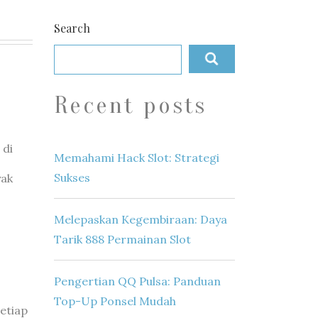
Search
Recent posts
 di
Memahami Hack Slot: Strategi
Sukses
yak
Melepaskan Kegembiraan: Daya
Tarik 888 Permainan Slot
Pengertian QQ Pulsa: Panduan
Top-Up Ponsel Mudah
etiap