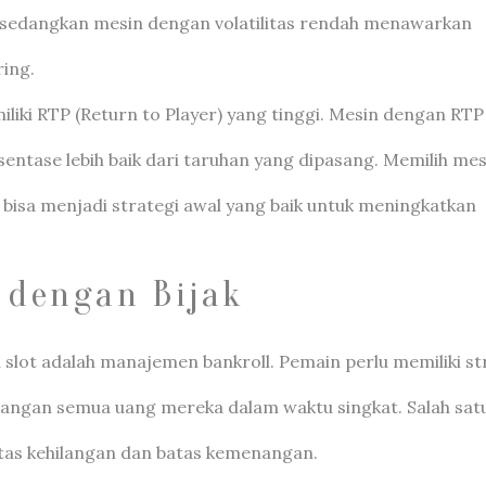
, sedangkan mesin dengan volatilitas rendah menawarkan
ring.
liki RTP (Return to Player) yang tinggi. Mesin dengan RTP
entase lebih baik dari taruhan yang dipasang. Memilih mes
 bisa menjadi strategi awal yang baik untuk meningkatkan
 dengan Bijak
 slot adalah manajemen bankroll. Pemain perlu memiliki st
ilangan semua uang mereka dalam waktu singkat. Salah sat
tas kehilangan dan batas kemenangan.