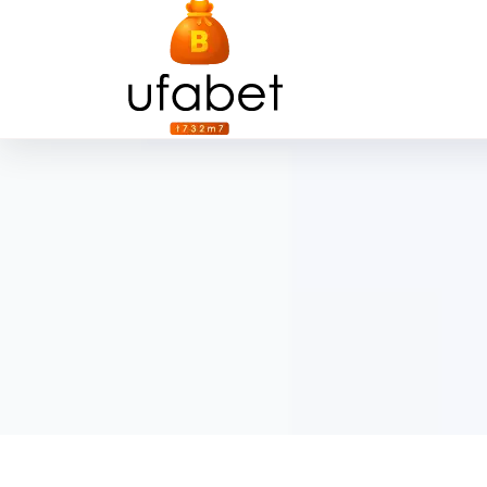
Skip
to
content