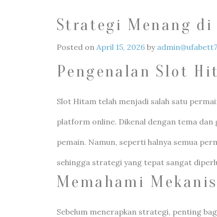
Strategi Menang di
Posted on
April 15, 2026
by
admin@ufabett
Pengenalan Slot Hi
Slot Hitam telah menjadi salah satu permain
platform online. Dikenal dengan tema dan 
pemain. Namun, seperti halnya semua perm
sehingga strategi yang tepat sangat dipe
Memahami Mekanis
Sebelum menerapkan strategi, penting bag