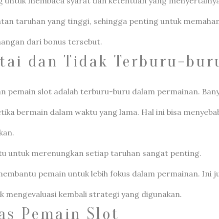
g untuk membaca syarat dan ketentuan yang menyertainya
tan taruhan yang tinggi, sehingga penting untuk memaha
angan dari bonus tersebut.
tai dan Tidak Terburu-bur
kan pemain slot adalah terburu-buru dalam permainan. Ban
tika bermain dalam waktu yang lama. Hal ini bisa menyeba
kan.
u untuk merenungkan setiap taruhan sangat penting.
mbantu pemain untuk lebih fokus dalam permainan. Ini j
mengevaluasi kembali strategi yang digunakan.
as Pemain Slot