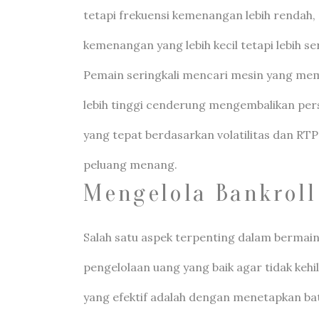
tetapi frekuensi kemenangan lebih rendah
kemenangan yang lebih kecil tetapi lebih se
Pemain seringkali mencari mesin yang memi
lebih tinggi cenderung mengembalikan pers
yang tepat berdasarkan volatilitas dan RTP
peluang menang.
Mengelola Bankroll
Salah satu aspek terpenting dalam bermain
pengelolaan uang yang baik agar tidak keh
yang efektif adalah dengan menetapkan ba