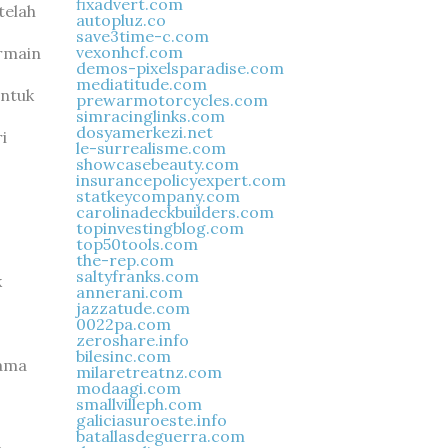
fixadvert.com
telah
autopluz.co
save3time-c.com
vexonhcf.com
ermain
demos-pixelsparadise.com
mediatitude.com
untuk
prewarmotorcycles.com
simracinglinks.com
dosyamerkezi.net
i
le-surrealisme.com
showcasebeauty.com
insurancepolicyexpert.com
statkeycompany.com
carolinadeckbuilders.com
topinvestingblog.com
top50tools.com
the-rep.com
saltyfranks.com
k
annerani.com
jazzatude.com
0022pa.com
zeroshare.info
bilesinc.com
lama
milaretreatnz.com
modaagi.com
smallvilleph.com
galiciasuroeste.info
batallasdeguerra.com