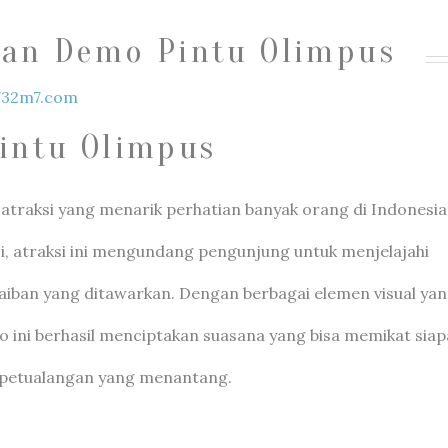
ban Demo Pintu Olimpus
732m7.com
intu Olimpus
traksi yang menarik perhatian banyak orang di Indonesia
i, atraksi ini mengundang pengunjung untuk menjelajahi
aiban yang ditawarkan. Dengan berbagai elemen visual ya
ini berhasil menciptakan suasana yang bisa memikat siapa
 petualangan yang menantang.