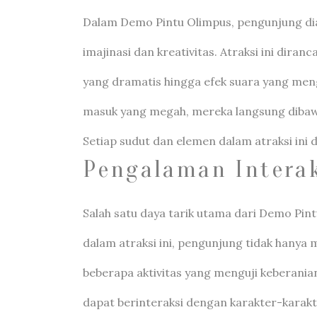
Dalam Demo Pintu Olimpus, pengunjung dia
imajinasi dan kreativitas. Atraksi ini dir
yang dramatis hingga efek suara yang meng
masuk yang megah, mereka langsung dibawa
Setiap sudut dan elemen dalam atraksi in
Pengalaman Interak
Salah satu daya tarik utama dari Demo Pin
dalam atraksi ini, pengunjung tidak hanya 
beberapa aktivitas yang menguji keberani
dapat berinteraksi dengan karakter-karakt