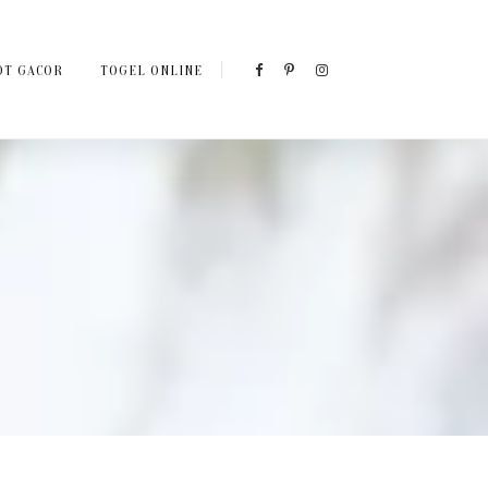
OT GACOR
TOGEL ONLINE