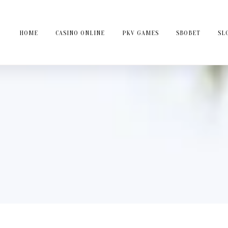
HOME
CASINO ONLINE
PKV GAMES
SBOBET
SL