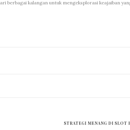
dari berbagai kalangan untuk mengeksplorasi keajaiban yan
STRATEGI MENANG DI SLOT 