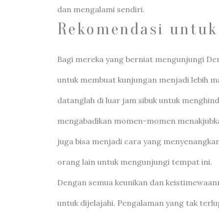
dan mengalami sendiri.
Rekomendasi untuk
Bagi mereka yang berniat mengunjungi Dem
untuk membuat kunjungan menjadi lebih m
datanglah di luar jam sibuk untuk menghind
mengabadikan momen-momen menakjubkan se
juga bisa menjadi cara yang menyenangka
orang lain untuk mengunjungi tempat ini.
Dengan semua keunikan dan keistimewaann
untuk dijelajahi. Pengalaman yang tak terl