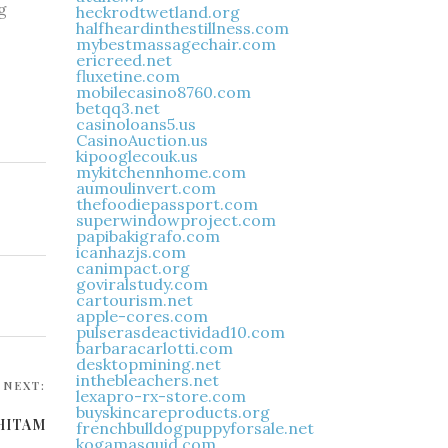
g
heckrodtwetland.org
halfheardinthestillness.com
mybestmassagechair.com
ericreed.net
fluxetine.com
mobilecasino8760.com
betqq3.net
casinoloans5.us
CasinoAuction.us
kipooglecouk.us
mykitchennhome.com
aumoulinvert.com
thefoodiepassport.com
superwindowproject.com
papibakigrafo.com
icanhazjs.com
canimpact.org
goviralstudy.com
cartourism.net
apple-cores.com
pulserasdeactividad10.com
barbaracarlotti.com
desktopmining.net
inthebleachers.net
NEXT:
lexapro-rx-store.com
buyskincareproducts.org
HITAM
frenchbulldogpuppyforsale.net
kogamasquid.com