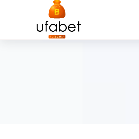
Skip
to
content