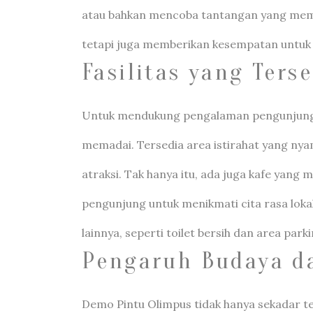
atau bahkan mencoba tantangan yang memac
tetapi juga memberikan kesempatan untuk
Fasilitas yang Ters
Untuk mendukung pengalaman pengunjung, 
memadai. Tersedia area istirahat yang nya
atraksi. Tak hanya itu, ada juga kafe yan
pengunjung untuk menikmati cita rasa lok
lainnya, seperti toilet bersih dan area p
Pengaruh Budaya d
Demo Pintu Olimpus tidak hanya sekadar te