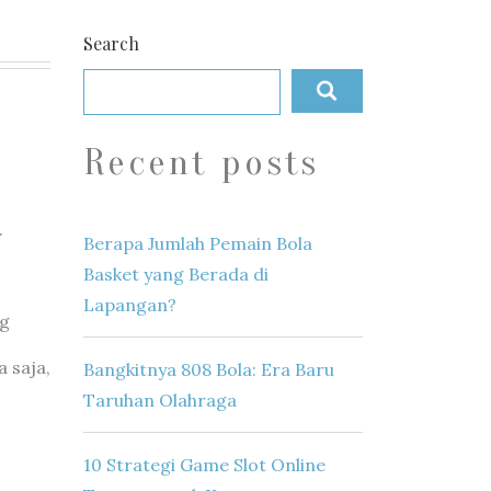
Search
Recent posts
.
Berapa Jumlah Pemain Bola
Basket yang Berada di
Lapangan?
ng
 saja,
Bangkitnya 808 Bola: Era Baru
Taruhan Olahraga
10 Strategi Game Slot Online