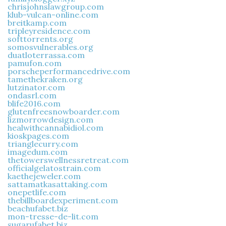
chrisjohnslawgroup.com
klub-vulcan-online.com
breitkamp.com
tripleyresidence.com
softtorrents.org
somosvulnerables.org
duatloterrassa.com
pamufon.com
porscheperformancedrive.com
tamethekraken.org
lutzinator.com
ondasrl.com
blife2016.com
glutenfreesnowboarder.com
lizmorrowdesign.com
healwithcannabidiol.com
kioskpages.com
trianglecurry.com
imagedum.com
thetowerswellnessretreat.com
officialgelatostrain.com
kaethejeweler.com
sattamatkasattaking.com
onepetlife.com
thebillboardexperiment.com
beachufabet.biz
mon-tresse-de-lit.com
sugarufabet.biz