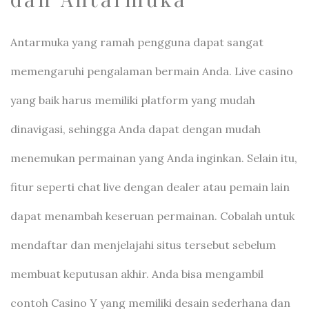
Antarmuka yang ramah pengguna dapat sangat
memengaruhi pengalaman bermain Anda. Live casino
yang baik harus memiliki platform yang mudah
dinavigasi, sehingga Anda dapat dengan mudah
menemukan permainan yang Anda inginkan. Selain itu,
fitur seperti chat live dengan dealer atau pemain lain
dapat menambah keseruan permainan. Cobalah untuk
mendaftar dan menjelajahi situs tersebut sebelum
membuat keputusan akhir. Anda bisa mengambil
contoh Casino Y yang memiliki desain sederhana dan