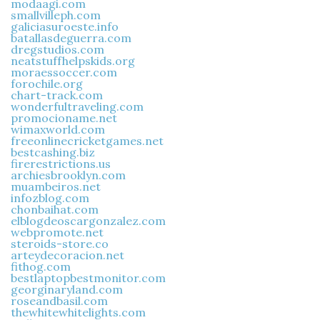
modaagi.com
smallvilleph.com
galiciasuroeste.info
batallasdeguerra.com
dregstudios.com
neatstuffhelpskids.org
moraessoccer.com
forochile.org
chart-track.com
wonderfultraveling.com
promocioname.net
wimaxworld.com
freeonlinecricketgames.net
bestcashing.biz
firerestrictions.us
archiesbrooklyn.com
muambeiros.net
infozblog.com
chonbaihat.com
elblogdeoscargonzalez.com
webpromote.net
steroids-store.co
arteydecoracion.net
fithog.com
bestlaptopbestmonitor.com
georginaryland.com
roseandbasil.com
thewhitewhitelights.com