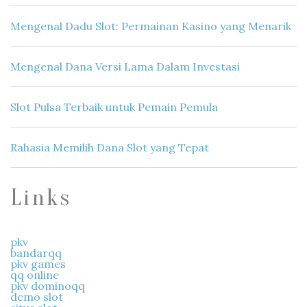
Mengenal Dadu Slot: Permainan Kasino yang Menarik
Mengenal Dana Versi Lama Dalam Investasi
Slot Pulsa Terbaik untuk Pemain Pemula
Rahasia Memilih Dana Slot yang Tepat
Links
pkv
bandarqq
pkv games
qq online
pkv dominoqq
demo slot