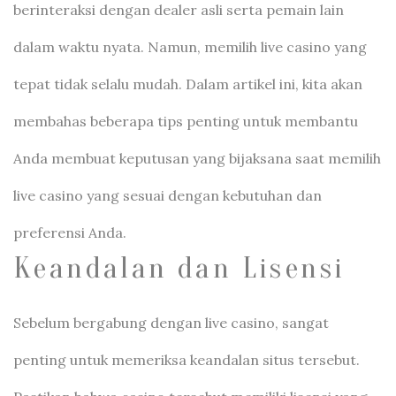
berinteraksi dengan dealer asli serta pemain lain
dalam waktu nyata. Namun, memilih live casino yang
tepat tidak selalu mudah. Dalam artikel ini, kita akan
membahas beberapa tips penting untuk membantu
Anda membuat keputusan yang bijaksana saat memilih
live casino yang sesuai dengan kebutuhan dan
preferensi Anda.
Keandalan dan Lisensi
Sebelum bergabung dengan live casino, sangat
penting untuk memeriksa keandalan situs tersebut.