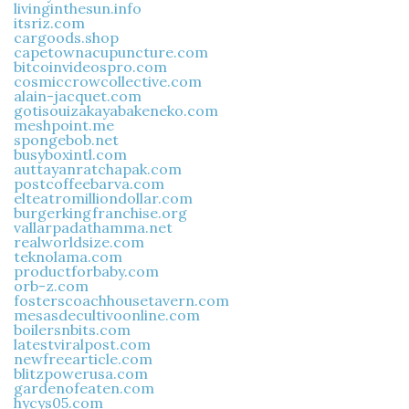
livinginthesun.info
itsriz.com
cargoods.shop
capetownacupuncture.com
bitcoinvideospro.com
cosmiccrowcollective.com
alain-jacquet.com
gotisouizakayabakeneko.com
meshpoint.me
spongebob.net
busyboxintl.com
auttayanratchapak.com
postcoffeebarva.com
elteatromilliondollar.com
burgerkingfranchise.org
vallarpadathamma.net
realworldsize.com
teknolama.com
productforbaby.com
orb-z.com
fosterscoachhousetavern.com
mesasdecultivoonline.com
boilersnbits.com
latestviralpost.com
newfreearticle.com
blitzpowerusa.com
gardenofeaten.com
hycys05.com