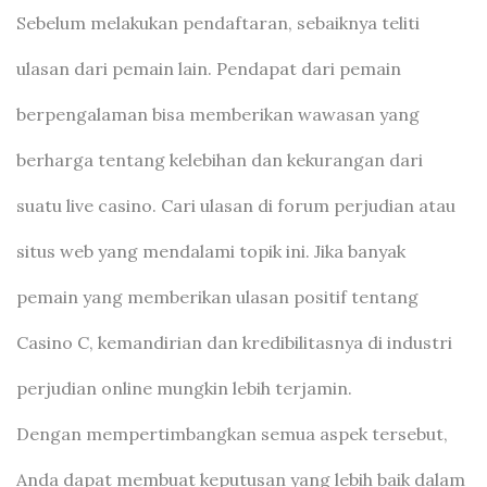
Sebelum melakukan pendaftaran, sebaiknya teliti
ulasan dari pemain lain. Pendapat dari pemain
berpengalaman bisa memberikan wawasan yang
berharga tentang kelebihan dan kekurangan dari
suatu live casino. Cari ulasan di forum perjudian atau
situs web yang mendalami topik ini. Jika banyak
pemain yang memberikan ulasan positif tentang
Casino C, kemandirian dan kredibilitasnya di industri
perjudian online mungkin lebih terjamin.
Dengan mempertimbangkan semua aspek tersebut,
Anda dapat membuat keputusan yang lebih baik dalam