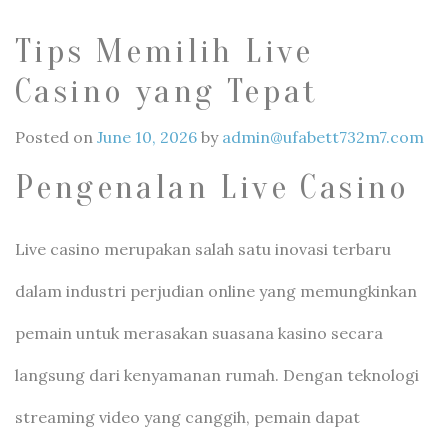
Tips Memilih Live
Casino yang Tepat
Posted on
June 10, 2026
by
admin@ufabett732m7.com
Pengenalan Live Casino
Live casino merupakan salah satu inovasi terbaru
dalam industri perjudian online yang memungkinkan
pemain untuk merasakan suasana kasino secara
langsung dari kenyamanan rumah. Dengan teknologi
streaming video yang canggih, pemain dapat