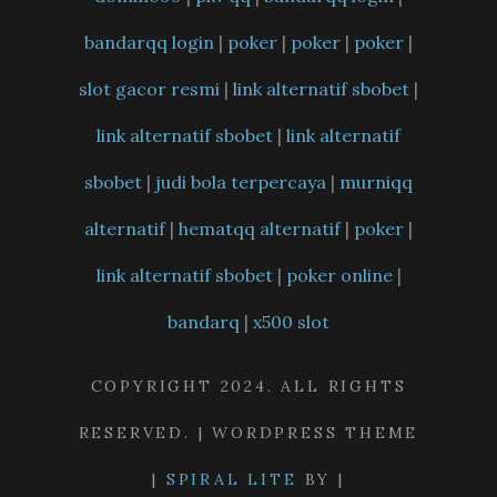
bandarqq login
|
poker
|
poker
|
poker
|
slot gacor resmi
|
link alternatif sbobet
|
link alternatif sbobet
|
link alternatif
sbobet
|
judi bola terpercaya
|
murniqq
alternatif
|
hematqq alternatif
|
poker
|
link alternatif sbobet
|
poker online
|
bandarq
|
x500 slot
COPYRIGHT 2024. ALL RIGHTS
RESERVED. | WORDPRESS THEME
|
SPIRAL LITE
BY |