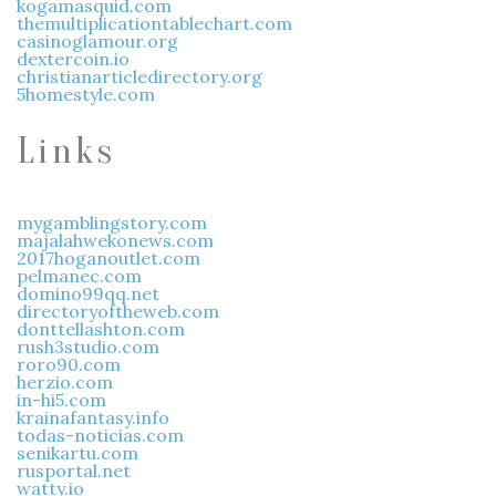
kogamasquid.com
themultiplicationtablechart.com
casinoglamour.org
dextercoin.io
christianarticledirectory.org
5homestyle.com
Links
mygamblingstory.com
majalahwekonews.com
2017hoganoutlet.com
pelmanec.com
domino99qq.net
directoryoftheweb.com
donttellashton.com
rush3studio.com
roro90.com
herzio.com
in-hi5.com
krainafantasy.info
todas-noticias.com
senikartu.com
rusportal.net
watty.io