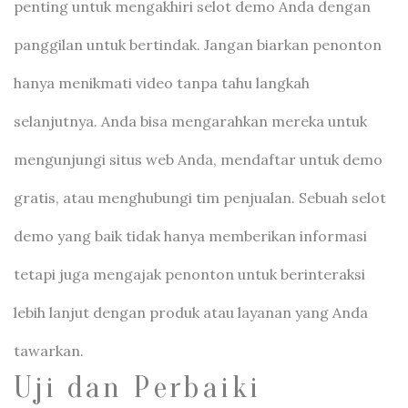
penting untuk mengakhiri selot demo Anda dengan
panggilan untuk bertindak. Jangan biarkan penonton
hanya menikmati video tanpa tahu langkah
selanjutnya. Anda bisa mengarahkan mereka untuk
mengunjungi situs web Anda, mendaftar untuk demo
gratis, atau menghubungi tim penjualan. Sebuah selot
demo yang baik tidak hanya memberikan informasi
tetapi juga mengajak penonton untuk berinteraksi
lebih lanjut dengan produk atau layanan yang Anda
tawarkan.
Uji dan Perbaiki