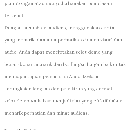
pemotongan atau menyederhanakan penjelasan
tersebut.
Dengan memahami audiens, menggunakan cerita
yang menarik, dan memperhatikan elemen visual dan
audio, Anda dapat menciptakan selot demo yang
benar-benar menarik dan berfungsi dengan baik untuk
mencapai tujuan pemasaran Anda. Melalui
serangkaian langkah dan pemikiran yang cermat,
selot demo Anda bisa menjadi alat yang efektif dalam
menarik perhatian dan minat audiens.