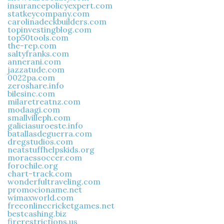
insurancepolicyexpert.com
statkeycompany.com
carolinadeckbuilders.com
topinvestingblog.com
top50tools.com
the-rep.com
saltyfranks.com
annerani.com
jazzatude.com
0022pa.com
zeroshare.info
bilesinc.com
milaretreatnz.com
modaagi.com
smallvilleph.com
galiciasuroeste.info
batallasdeguerra.com
dregstudios.com
neatstuffhelpskids.org
moraessoccer.com
forochile.org
chart-track.com
wonderfultraveling.com
promocioname.net
wimaxworld.com
freeonlinecricketgames.net
bestcashing.biz
firerestrictions.us