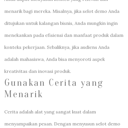
menarik bagi mereka. Misalnya, jika selot demo Anda
ditujukan untuk kalangan bisnis, Anda mungkin ingin
menekankan pada efisiensi dan manfaat produk dalam
konteks pekerjaan. Sebaliknya, jika audiens Anda
adalah mahasiswa, Anda bisa menyoroti aspek
kreativitas dan inovasi produk.
Gunakan Cerita yang
Menarik
Cerita adalah alat yang sangat kuat dalam
menyampaikan pesan. Dengan menyusun selot demo