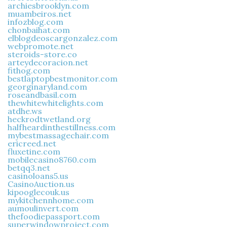
archiesbrooklyn.com
muambeiros.net
infozblog.com
chonbaihat.com
elblogdeoscargonzalez.com
webpromote.net
steroids-store.co
arteydecoracion.net
fithog.com
bestlaptopbestmonitor.com
georginaryland.com
roseandbasil.com
thewhitewhitelights.com
atdhe.ws
heckrodtwetland.org
halfheardinthestillness.com
mybestmassagechair.com
ericreed.net
fluxetine.com
mobilecasino8760.com
betqq3.net
casinoloans5.us
CasinoAuction.us
kipooglecouk.us
mykitchennhome.com
aumoulinvert.com
thefoodiepassport.com
superwindowproject.com