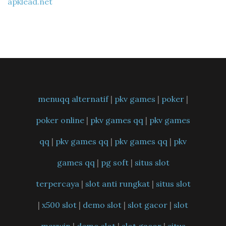
apklead.net
menuqq alternatif
|
pkv games
|
poker
|
poker online
|
pkv games qq
|
pkv games
qq
|
pkv games qq
|
pkv games qq
|
pkv
games qq
|
pg soft
|
situs slot
terpercaya
|
slot anti rungkat
|
situs slot
|
x500 slot
|
demo slot
|
slot gacor
|
slot
maxwin
|
demo slot
|
slot gacor
|
situs