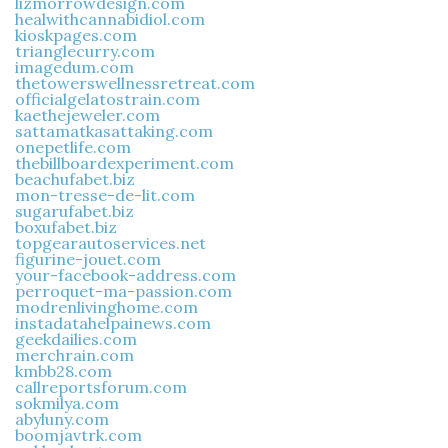
lizmorrowdesign.com
healwithcannabidiol.com
kioskpages.com
trianglecurry.com
imagedum.com
thetowerswellnessretreat.com
officialgelatostrain.com
kaethejeweler.com
sattamatkasattaking.com
onepetlife.com
thebillboardexperiment.com
beachufabet.biz
mon-tresse-de-lit.com
sugarufabet.biz
boxufabet.biz
topgearautoservices.net
figurine-jouet.com
your-facebook-address.com
perroquet-ma-passion.com
modrenlivinghome.com
instadatahelpainews.com
geekdailies.com
merchrain.com
kmbb28.com
callreportsforum.com
sokmilya.com
abyluny.com
boomjavtrk.com