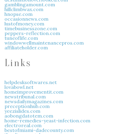
gamblingamount.com
hillclimbwax.com
hnopse.com
occasionnews.com
lustofmoney.com
timebusinesszone.com
peppers-reflection.com
tuneoflife.com
windowwellmaintenancepros.com
affiliateholder.com
Links
helpdesksoftwares.net
lovabowl.net
homeimprovementit.com
newstribunal.com
newsdailymagazines.com
preceptionhub.com
yeezislides.com
aobongdatotem.com
home-remedies-yeast-infection.com
electroreal.com
bestofmiami-dadecounty.com