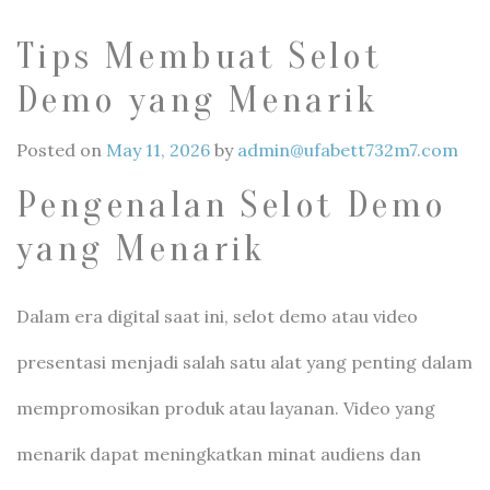
Tips Membuat Selot
Demo yang Menarik
Posted on
May 11, 2026
by
admin@ufabett732m7.com
Pengenalan Selot Demo
yang Menarik
Dalam era digital saat ini, selot demo atau video
presentasi menjadi salah satu alat yang penting dalam
mempromosikan produk atau layanan. Video yang
menarik dapat meningkatkan minat audiens dan