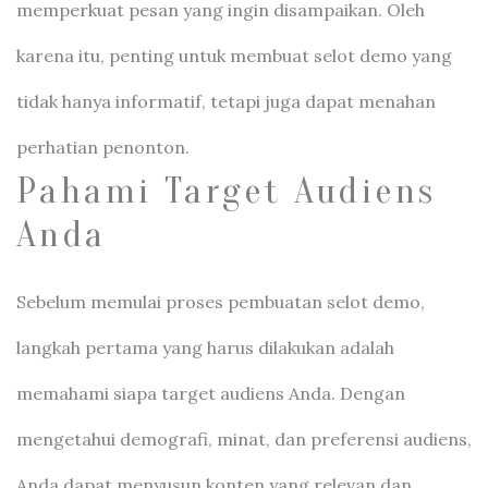
memperkuat pesan yang ingin disampaikan. Oleh
karena itu, penting untuk membuat selot demo yang
tidak hanya informatif, tetapi juga dapat menahan
perhatian penonton.
Pahami Target Audiens
Anda
Sebelum memulai proses pembuatan selot demo,
langkah pertama yang harus dilakukan adalah
memahami siapa target audiens Anda. Dengan
mengetahui demografi, minat, dan preferensi audiens,
Anda dapat menyusun konten yang relevan dan