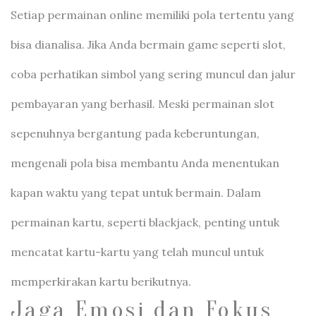
Setiap permainan online memiliki pola tertentu yang
bisa dianalisa. Jika Anda bermain game seperti slot,
coba perhatikan simbol yang sering muncul dan jalur
pembayaran yang berhasil. Meski permainan slot
sepenuhnya bergantung pada keberuntungan,
mengenali pola bisa membantu Anda menentukan
kapan waktu yang tepat untuk bermain. Dalam
permainan kartu, seperti blackjack, penting untuk
mencatat kartu-kartu yang telah muncul untuk
memperkirakan kartu berikutnya.
Jaga Emosi dan Fokus