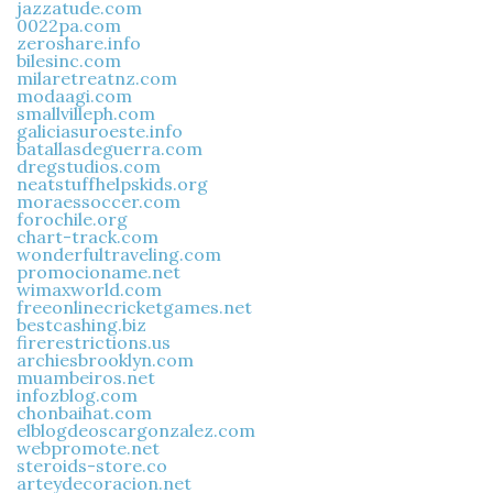
jazzatude.com
0022pa.com
zeroshare.info
bilesinc.com
milaretreatnz.com
modaagi.com
smallvilleph.com
galiciasuroeste.info
batallasdeguerra.com
dregstudios.com
neatstuffhelpskids.org
moraessoccer.com
forochile.org
chart-track.com
wonderfultraveling.com
promocioname.net
wimaxworld.com
freeonlinecricketgames.net
bestcashing.biz
firerestrictions.us
archiesbrooklyn.com
muambeiros.net
infozblog.com
chonbaihat.com
elblogdeoscargonzalez.com
webpromote.net
steroids-store.co
arteydecoracion.net