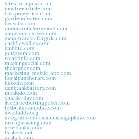
latestviralpost.com
newfreearticle.com
blitzpowerusa.com
gardenofeaten.com
hycys05.com
onemoremilerunning.com
snowboardsteez.com
instagrambioforgirls.com
cashflowxfiles.com
kmbb10.com
getxtrem.com
weactinfo.com
meshingsocial.com
thearguer.com
marketing-mobile-app.com
floralpunchcraft.com
fiasone.com
danktankbattery.com
mealudo.com
charlie-day.com
livedirectbettingpoker.com
foxbusinessupdate.com
lovedaddy.org
integrativemedicalmassageplano.com
mrrugwashing.com
acb-bankia.com
flash-es.net
upshak.com