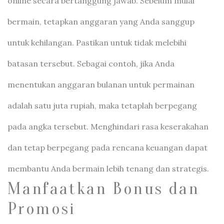
online secara bertanggung jawab. Sebelum mulai
bermain, tetapkan anggaran yang Anda sanggup
untuk kehilangan. Pastikan untuk tidak melebihi
batasan tersebut. Sebagai contoh, jika Anda
menentukan anggaran bulanan untuk permainan
adalah satu juta rupiah, maka tetaplah berpegang
pada angka tersebut. Menghindari rasa keserakahan
dan tetap berpegang pada rencana keuangan dapat
membantu Anda bermain lebih tenang dan strategis.
Manfaatkan Bonus dan
Promosi