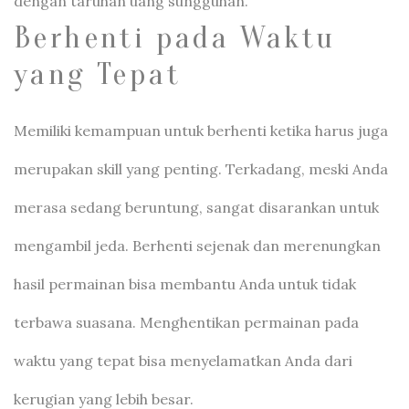
dengan taruhan uang sungguhan.
Berhenti pada Waktu
yang Tepat
Memiliki kemampuan untuk berhenti ketika harus juga
merupakan skill yang penting. Terkadang, meski Anda
merasa sedang beruntung, sangat disarankan untuk
mengambil jeda. Berhenti sejenak dan merenungkan
hasil permainan bisa membantu Anda untuk tidak
terbawa suasana. Menghentikan permainan pada
waktu yang tepat bisa menyelamatkan Anda dari
kerugian yang lebih besar.