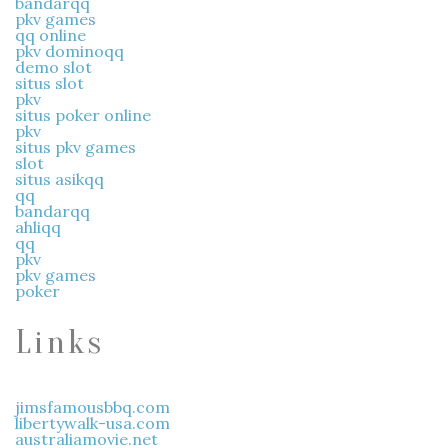
bandarqq
pkv games
qq online
pkv dominoqq
demo slot
situs slot
pkv
situs poker online
pkv
situs pkv games
slot
situs asikqq
qq
bandarqq
ahliqq
qq
pkv
pkv games
poker
Links
jimsfamousbbq.com
libertywalk-usa.com
australiamovie.net