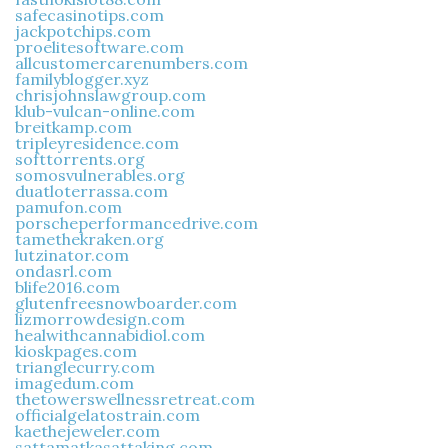
safecasinotips.com
jackpotchips.com
proelitesoftware.com
allcustomercarenumbers.com
familyblogger.xyz
chrisjohnslawgroup.com
klub-vulcan-online.com
breitkamp.com
tripleyresidence.com
softtorrents.org
somosvulnerables.org
duatloterrassa.com
pamufon.com
porscheperformancedrive.com
tamethekraken.org
lutzinator.com
ondasrl.com
blife2016.com
glutenfreesnowboarder.com
lizmorrowdesign.com
healwithcannabidiol.com
kioskpages.com
trianglecurry.com
imagedum.com
thetowerswellnessretreat.com
officialgelatostrain.com
kaethejeweler.com
sattamatkasattaking.com