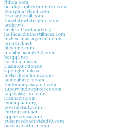
fithog.com
bestlaptopbestmonitor.com
georginaryland.com
roseandbasil.com
thewhitewhitelights.com
atdhe.ws
heckrodtwetland.org
halfheardinthestillness.com
mybestmassagechair.com
ericreed.net
fluxetine.com
mobilecasino8760.com
betqq3.net
casinoloans5.us
CasinoAuction.us
kipooglecouk.us
mykitchennhome.com
aumoulinvert.com
thefoodiepassport.com
superwindowproject.com
papibakigrafo.com
icanhazjs.com
canimpact.org
goviralstudy.com
cartourism.net
apple-cores.com
pulserasdeactividad10.com
barbaracarlotti.com