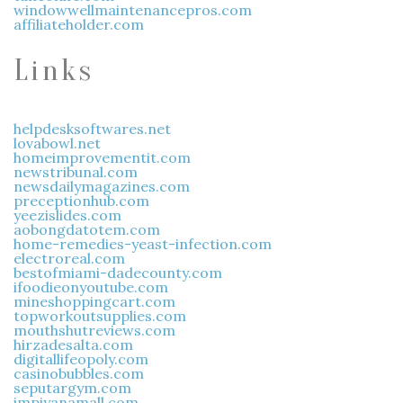
windowwellmaintenancepros.com
affiliateholder.com
Links
helpdesksoftwares.net
lovabowl.net
homeimprovementit.com
newstribunal.com
newsdailymagazines.com
preceptionhub.com
yeezislides.com
aobongdatotem.com
home-remedies-yeast-infection.com
electroreal.com
bestofmiami-dadecounty.com
ifoodieonyoutube.com
mineshoppingcart.com
topworkoutsupplies.com
mouthshutreviews.com
hirzadesalta.com
digitallifeopoly.com
casinobubbles.com
seputargym.com
impiyanamall.com