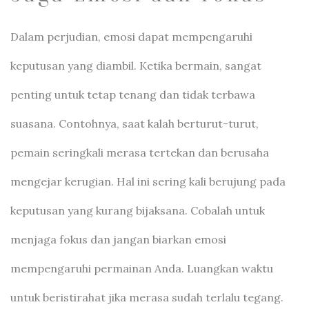
Dalam perjudian, emosi dapat mempengaruhi
keputusan yang diambil. Ketika bermain, sangat
penting untuk tetap tenang dan tidak terbawa
suasana. Contohnya, saat kalah berturut-turut,
pemain seringkali merasa tertekan dan berusaha
mengejar kerugian. Hal ini sering kali berujung pada
keputusan yang kurang bijaksana. Cobalah untuk
menjaga fokus dan jangan biarkan emosi
mempengaruhi permainan Anda. Luangkan waktu
untuk beristirahat jika merasa sudah terlalu tegang.