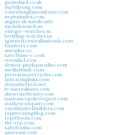
gizmobird.co.uk
mp3djsong.com
coursdanglaistoulouse.com
neptunuslex.com
auguri-di-natale.info
michelewatch.us
omega--watches.us
breitling-watches.us
tgarnettcentrallautoads.com
fixadvert.com
autopluz.co
save3time-c.com
vexonhcf.com
demos-pixelsparadise.com
mediatitude.com
prewarmotorcycles.com
simracinglinks.com
dosyamerkezi.net
le-surrealisme.com
showcasebeauty.com
insurancepolicyexpert.com
statkeycompany.com
carolinadeckbuilders.com
topinvestingblog.com
top50tools.com
the-rep.com
saltyfranks.com
annerani.com