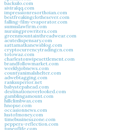
backsilo.com
siviralqq.com
impressionresorthoian.com
bestfreakingclothesever.com
falling-film-evaporator.com
sumuslawfirm.com
nursingprowriters.com
greenmountainthreadwear.com
acutedispensary.com
sattamatkanewsblog.com
cryptocurrencytradingcn.com
totowaz.com
charlestonwipesettlement.com
brandfollowmarket.com
weeklyjobnews.com
countyanimalshelter.com
adwebtagging.com
ranksuperior.net
babystepahead.com
destinationoverlooked.com
gamblingamount.com
hillclimbwax.com
hnopse.com
occasionnews.com
lustofmoney.com
timebusinesszone.com
peppers-reflection.com
tuneoflife.com