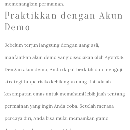
memenangkan permainan.
Praktikkan dengan Akun
Demo
Sebelum terjun langsung dengan uang asli,
manfaatkan akun demo yang disediakan oleh Agen138.
Dengan akun demo, Anda dapat berlatih dan menguji
strategi tanpa risiko kehilangan uang. Ini adalah
kesempatan emas untuk memahami lebih jauh tentang
permainan yang ingin Anda coba. Setelah merasa
percaya diri, Anda bisa mulai memainkan game