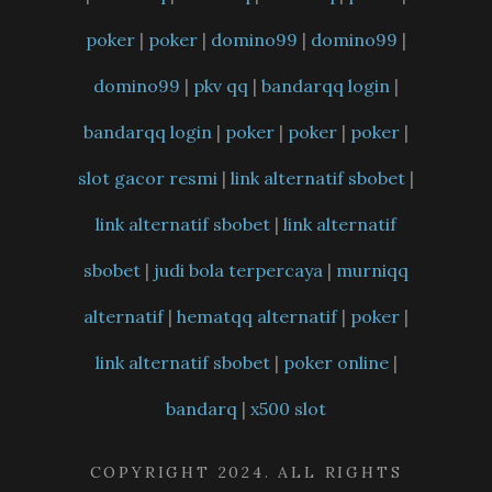
poker
|
poker
|
domino99
|
domino99
|
domino99
|
pkv qq
|
bandarqq login
|
bandarqq login
|
poker
|
poker
|
poker
|
slot gacor resmi
|
link alternatif sbobet
|
link alternatif sbobet
|
link alternatif
sbobet
|
judi bola terpercaya
|
murniqq
alternatif
|
hematqq alternatif
|
poker
|
link alternatif sbobet
|
poker online
|
bandarq
|
x500 slot
COPYRIGHT 2024. ALL RIGHTS