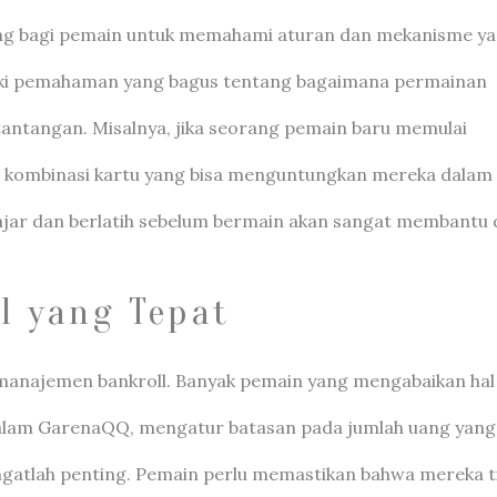
ing bagi pemain untuk memahami aturan dan mekanisme y
ki pemahaman yang bagus tentang bagaimana permainan
tantangan. Misalnya, jika seorang pemain baru memulai
 kombinasi kartu yang bisa menguntungkan mereka dalam
ajar dan berlatih sebelum bermain akan sangat membantu
l yang Tepat
h manajemen bankroll. Banyak pemain yang mengabaikan hal 
Dalam GarenaQQ, mengatur batasan pada jumlah uang yang
ngatlah penting. Pemain perlu memastikan bahwa mereka t