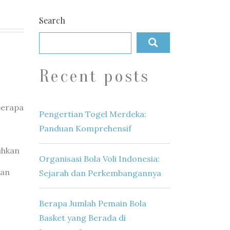
Search
Recent posts
berapa
Pengertian Togel Merdeka:
Panduan Komprehensif
uhkan
Organisasi Bola Voli Indonesia:
kan
Sejarah dan Perkembangannya
Berapa Jumlah Pemain Bola
Basket yang Berada di