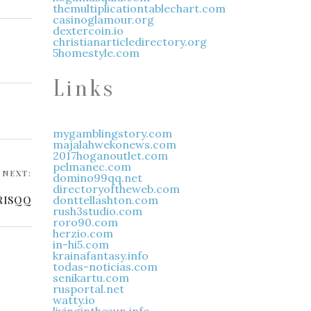
themultiplicationtablechart.com
casinoglamour.org
dextercoin.io
christianarticledirectory.org
5homestyle.com
Links
mygamblingstory.com
majalahwekonews.com
2017hoganoutlet.com
pelmanec.com
NEXT:
domino99qq.net
directoryoftheweb.com
donttellashton.com
RISQQ
rush3studio.com
roro90.com
herzio.com
in-hi5.com
krainafantasy.info
todas-noticias.com
senikartu.com
rusportal.net
watty.io