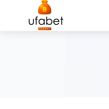
Skip
to
content