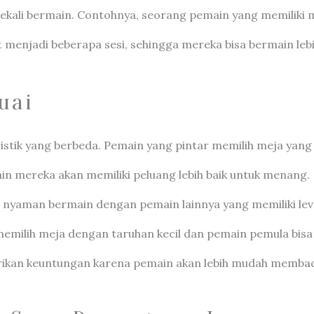
kali bermain. Contohnya, seorang pemain yang memiliki 
 menjadi beberapa sesi, sehingga mereka bisa bermain leb
uai
istik yang berbeda. Pemain yang pintar memilih meja yang
 mereka akan memiliki peluang lebih baik untuk menang.
h nyaman bermain dengan pemain lainnya yang memiliki lev
milih meja dengan taruhan kecil dan pemain pemula bisa
berikan keuntungan karena pemain akan lebih mudah memba