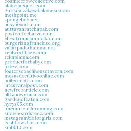
cosmiccrowcollective.com
alain-jacquet.com
gotisouizakayabakeneko.com
meshpoint.me
spongebob.net
busyboxintl.com
auttayanratchapak.com
postcoffeebarva.com
elteatromilliondollar.com
burgerkingfranchise.org
vallarpadathamma.net
realworldsize.com
teknolama.com
productforbaby.com
orb-z.com
fosterscoachhousetavern.com
mesasdecultivoonline.com
boilersnbits.com
latestviralpost.com
newfreearticle.com
blitzpowerusa.com
gardenofeaten.com
hycys05.com
onemoremilerunning.com
snowboardsteez.com
instagrambioforgirls.com
cashflowxfiles.com
kmbb10.com