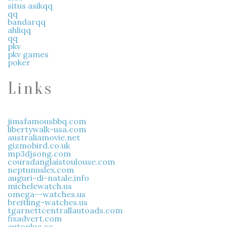
situs asikqq
qq
bandarqq
ahliqq
qq
pkv
pkv games
poker
Links
jimsfamousbbq.com
libertywalk-usa.com
australiamovie.net
gizmobird.co.uk
mp3djsong.com
coursdanglaistoulouse.com
neptunuslex.com
auguri-di-natale.info
michelewatch.us
omega--watches.us
breitling-watches.us
tgarnettcentrallautoads.com
fixadvert.com
autopluz.co