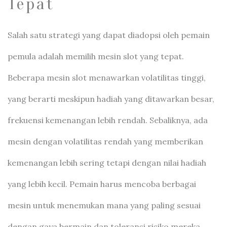
Tepat
Salah satu strategi yang dapat diadopsi oleh pemain
pemula adalah memilih mesin slot yang tepat.
Beberapa mesin slot menawarkan volatilitas tinggi,
yang berarti meskipun hadiah yang ditawarkan besar,
frekuensi kemenangan lebih rendah. Sebaliknya, ada
mesin dengan volatilitas rendah yang memberikan
kemenangan lebih sering tetapi dengan nilai hadiah
yang lebih kecil. Pemain harus mencoba berbagai
mesin untuk menemukan mana yang paling sesuai
dengan gaya bermain dan toleransi risiko mereka.