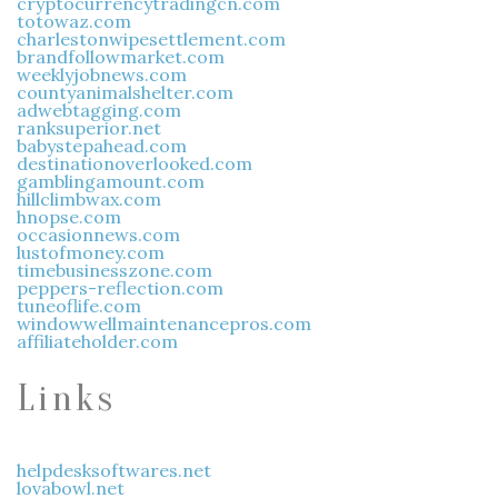
cryptocurrencytradingcn.com
totowaz.com
charlestonwipesettlement.com
brandfollowmarket.com
weeklyjobnews.com
countyanimalshelter.com
adwebtagging.com
ranksuperior.net
babystepahead.com
destinationoverlooked.com
gamblingamount.com
hillclimbwax.com
hnopse.com
occasionnews.com
lustofmoney.com
timebusinesszone.com
peppers-reflection.com
tuneoflife.com
windowwellmaintenancepros.com
affiliateholder.com
Links
helpdesksoftwares.net
lovabowl.net