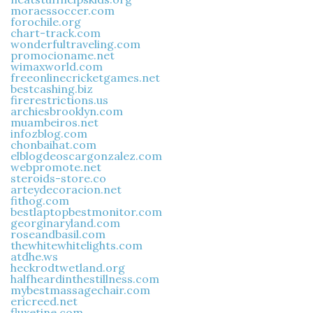
moraessoccer.com
forochile.org
chart-track.com
wonderfultraveling.com
promocioname.net
wimaxworld.com
freeonlinecricketgames.net
bestcashing.biz
firerestrictions.us
archiesbrooklyn.com
muambeiros.net
infozblog.com
chonbaihat.com
elblogdeoscargonzalez.com
webpromote.net
steroids-store.co
arteydecoracion.net
fithog.com
bestlaptopbestmonitor.com
georginaryland.com
roseandbasil.com
thewhitewhitelights.com
atdhe.ws
heckrodtwetland.org
halfheardinthestillness.com
mybestmassagechair.com
ericreed.net
fluxetine.com