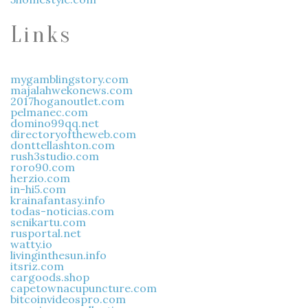
Links
mygamblingstory.com
majalahwekonews.com
2017hoganoutlet.com
pelmanec.com
domino99qq.net
directoryoftheweb.com
donttellashton.com
rush3studio.com
roro90.com
herzio.com
in-hi5.com
krainafantasy.info
todas-noticias.com
senikartu.com
rusportal.net
watty.io
livinginthesun.info
itsriz.com
cargoods.shop
capetownacupuncture.com
bitcoinvideospro.com