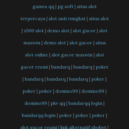
games qq
|
pg soft
|
situs slot
terpercaya
|
slot anti rungkat
|
situs slot
|
x500 slot
|
demo slot
|
slot gacor
|
slot
maxwin
|
demo slot
|
slot gacor
|
situs
slot online
|
slot gacor maxwin
|
slot
gacor resmi
|
bandarq
|
bandarq
|
poker
|
bandarq
|
bandarq
|
bandarq
|
poker
|
poker
|
poker
|
domino99
|
domino99
|
domino99
|
pkv qq
|
bandarqq login
|
bandarqq login
|
poker
|
poker
|
poker
|
slot gacor resmi
|
link alternatif sbobet
|