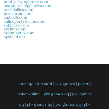
modrenlivinghome.com
instadatahelpainews.com
geekdailies.com
merchrain.com
kmbb28.com
callreportsforum.com
sokmilya.com
abyluny.com
boomjavtrk.com
apklead.net
menuqq alternatif
|
pkv games
|
poker
|
poker online
|
pkv games qq
|
pkv games
qq
|
pkv games qq
|
pkv games qq
|
pkv