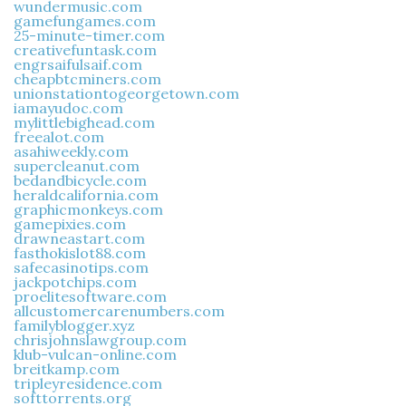
wundermusic.com
gamefungames.com
25-minute-timer.com
creativefuntask.com
engrsaifulsaif.com
cheapbtcminers.com
unionstationtogeorgetown.com
iamayudoc.com
mylittlebighead.com
freealot.com
asahiweekly.com
supercleanut.com
bedandbicycle.com
heraldcalifornia.com
graphicmonkeys.com
gamepixies.com
drawneastart.com
fasthokislot88.com
safecasinotips.com
jackpotchips.com
proelitesoftware.com
allcustomercarenumbers.com
familyblogger.xyz
chrisjohnslawgroup.com
klub-vulcan-online.com
breitkamp.com
tripleyresidence.com
softtorrents.org