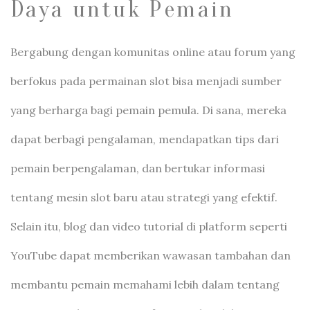
Daya untuk Pemain
Bergabung dengan komunitas online atau forum yang
berfokus pada permainan slot bisa menjadi sumber
yang berharga bagi pemain pemula. Di sana, mereka
dapat berbagi pengalaman, mendapatkan tips dari
pemain berpengalaman, dan bertukar informasi
tentang mesin slot baru atau strategi yang efektif.
Selain itu, blog dan video tutorial di platform seperti
YouTube dapat memberikan wawasan tambahan dan
membantu pemain memahami lebih dalam tentang