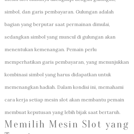
simbol, dan garis pembayaran. Gulungan adalah
bagian yang berputar saat permainan dimulai,
sedangkan simbol yang muncul di gulungan akan
menentukan kemenangan. Pemain perlu
memperhatikan garis pembayaran, yang menunjukkan
kombinasi simbol yang harus didapatkan untuk
memenangkan hadiah. Dalam kondisi ini, memahami
cara kerja setiap mesin slot akan membantu pemain
membuat keputusan yang lebih bijak saat bertaruh.
Memilih Mesin Slot yang