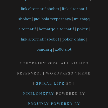
link alternatif sbobet
|
link alternatif
sbobet
|
judi bola terpercaya
|
murniqq
alternatif
|
hematqq alternatif
|
poker
|
link alternatif sbobet
|
poker online
|
bandarq
|
x500 slot
COPYRIGHT 2024. ALL RIGHTS
RESERVED. | WORDPRESS THEME
|
SPIRAL LITE
BY |
PIXELONETRY
POWERED BY
PROUDLY POWERED BY