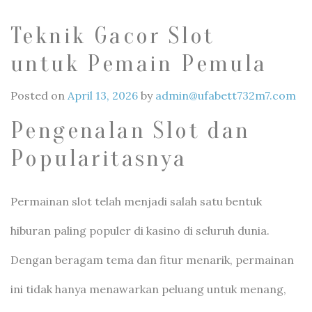
Teknik Gacor Slot
untuk Pemain Pemula
Posted on
April 13, 2026
by
admin@ufabett732m7.com
Pengenalan Slot dan
Popularitasnya
Permainan slot telah menjadi salah satu bentuk
hiburan paling populer di kasino di seluruh dunia.
Dengan beragam tema dan fitur menarik, permainan
ini tidak hanya menawarkan peluang untuk menang,