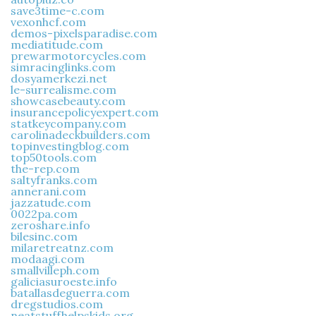
save3time-c.com
vexonhcf.com
demos-pixelsparadise.com
mediatitude.com
prewarmotorcycles.com
simracinglinks.com
dosyamerkezi.net
le-surrealisme.com
showcasebeauty.com
insurancepolicyexpert.com
statkeycompany.com
carolinadeckbuilders.com
topinvestingblog.com
top50tools.com
the-rep.com
saltyfranks.com
annerani.com
jazzatude.com
0022pa.com
zeroshare.info
bilesinc.com
milaretreatnz.com
modaagi.com
smallvilleph.com
galiciasuroeste.info
batallasdeguerra.com
dregstudios.com
neatstuffhelpskids.org