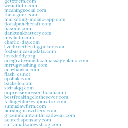
getxtrem.com
weactinfo.com
meshingsocial.com
thearguer.com
marketing-mobile-app.com
floralpunchcraft.com
fiasone.com
danktankbattery.com
mealudo.com
charlie-day.com
livedirectbettingpoker.com
foxbusinessupdate.com
lovedaddy.org
integrativemedicalmassageplano.com
mrrugwashing.com
acb-bankia.com
flash-es.net
upshak.com
backsilo.com
siviralqq.com
impressionresorthoian.com
bestfreakingclothesever.com
falling-film-evaporator.com
sumuslawfirm.com
nursingprowriters.com
greenmountainthreadwear.com
acutedispensary.com
sattamatkanewsblog.com