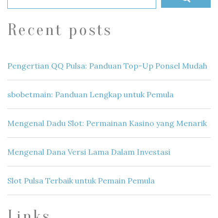
Recent posts
Pengertian QQ Pulsa: Panduan Top-Up Ponsel Mudah
sbobetmain: Panduan Lengkap untuk Pemula
Mengenal Dadu Slot: Permainan Kasino yang Menarik
Mengenal Dana Versi Lama Dalam Investasi
Slot Pulsa Terbaik untuk Pemain Pemula
Links