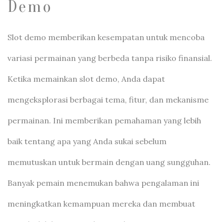
Demo
Slot demo memberikan kesempatan untuk mencoba
variasi permainan yang berbeda tanpa risiko finansial.
Ketika memainkan slot demo, Anda dapat
mengeksplorasi berbagai tema, fitur, dan mekanisme
permainan. Ini memberikan pemahaman yang lebih
baik tentang apa yang Anda sukai sebelum
memutuskan untuk bermain dengan uang sungguhan.
Banyak pemain menemukan bahwa pengalaman ini
meningkatkan kemampuan mereka dan membuat