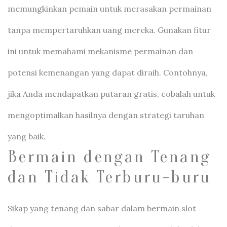
memungkinkan pemain untuk merasakan permainan
tanpa mempertaruhkan uang mereka. Gunakan fitur
ini untuk memahami mekanisme permainan dan
potensi kemenangan yang dapat diraih. Contohnya,
jika Anda mendapatkan putaran gratis, cobalah untuk
mengoptimalkan hasilnya dengan strategi taruhan
yang baik.
Bermain dengan Tenang
dan Tidak Terburu-buru
Sikap yang tenang dan sabar dalam bermain slot