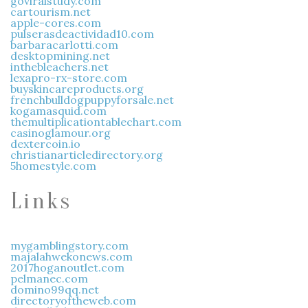
goviralstudy.com
cartourism.net
apple-cores.com
pulserasdeactividad10.com
barbaracarlotti.com
desktopmining.net
inthebleachers.net
lexapro-rx-store.com
buyskincareproducts.org
frenchbulldogpuppyforsale.net
kogamasquid.com
themultiplicationtablechart.com
casinoglamour.org
dextercoin.io
christianarticledirectory.org
5homestyle.com
Links
mygamblingstory.com
majalahwekonews.com
2017hoganoutlet.com
pelmanec.com
domino99qq.net
directoryoftheweb.com