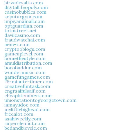
hirzadesalta.com
digitallifeopoly.com
casinobubbles.com
seputargym.com
impiyanamall.com
optguardian.com
totostreet.net
davilcasino.com
fraudwatchai.com
aem-x.com
cryptooblogs.com
gameuplevel.com
homethestyle.com
amuldistribution.com
borobuddur.com
wundermusic.com
gamefungames.com
25-minute-timer.com
creativefuntask.com
engrsaifulsaif.com
cheapbtcminers.com
unionstationtogeorgetown.com
iamayudoc.com
mylittlebighead.com
freealot.com
asahiweekly.com
supercleanut.com
bedandbicycle.com