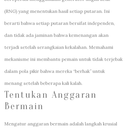
(RNG) yang menentukan hasil setiap putaran. Ini
berarti bahwa setiap putaran bersifat independen,
dan tidak ada jaminan bahwa kemenangan akan
terjadi setelah serangkaian kekalahan. Memahami
mekanisme ini membantu pemain untuk tidak terjebak
dalam pola pikir bahwa mereka “berhak” untuk
menang setelah beberapa kali kalah.
Tentukan Anggaran
Bermain
Mengatur anggaran bermain adalah langkah krusial