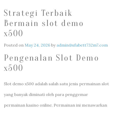
Strategi Terbaik
Bermain slot demo
x500
Posted on
May 24, 2026
by
admin@ufabett732m7.com
Pengenalan Slot Demo
x500
Slot demo x500 adalah salah satu jenis permainan slot
yang banyak diminati oleh para penggemar
permainan kasino online. Permainan ini menawarkan