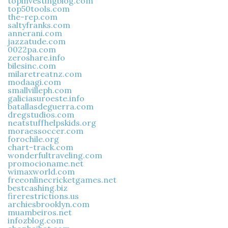
topinvestingblog.com
top50tools.com
the-rep.com
saltyfranks.com
annerani.com
jazzatude.com
0022pa.com
zeroshare.info
bilesinc.com
milaretreatnz.com
modaagi.com
smallvilleph.com
galiciasuroeste.info
batallasdeguerra.com
dregstudios.com
neatstuffhelpskids.org
moraessoccer.com
forochile.org
chart-track.com
wonderfultraveling.com
promocioname.net
wimaxworld.com
freeonlinecricketgames.net
bestcashing.biz
firerestrictions.us
archiesbrooklyn.com
muambeiros.net
infozblog.com