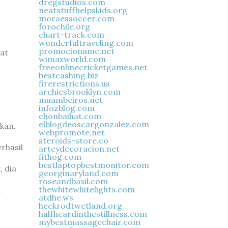
dregstudios.com
neatstuffhelpskids.org
moraessoccer.com
forochile.org
chart-track.com
wonderfultraveling.com
promocioname.net
at
wimaxworld.com
freeonlinecricketgames.net
bestcashing.biz
firerestrictions.us
archiesbrooklyn.com
muambeiros.net
infozblog.com
chonbaihat.com
elblogdeoscargonzalez.com
kan.
webpromote.net
steroids-store.co
rhasil
arteydecoracion.net
fithog.com
bestlaptopbestmonitor.com
, dia
georginaryland.com
roseandbasil.com
thewhitewhitelights.com
u
atdhe.ws
heckrodtwetland.org
halfheardinthestillness.com
mybestmassagechair.com