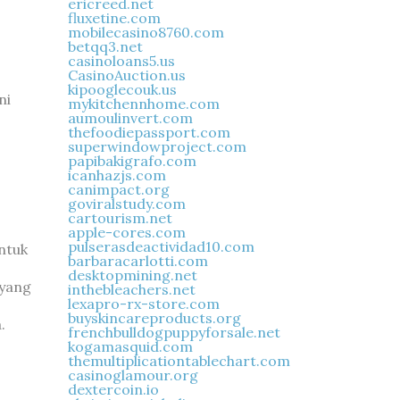
ericreed.net
fluxetine.com
mobilecasino8760.com
betqq3.net
casinoloans5.us
CasinoAuction.us
kipooglecouk.us
ni
mykitchennhome.com
aumoulinvert.com
thefoodiepassport.com
superwindowproject.com
papibakigrafo.com
icanhazjs.com
canimpact.org
goviralstudy.com
cartourism.net
apple-cores.com
pulserasdeactividad10.com
ntuk
barbaracarlotti.com
desktopmining.net
 yang
inthebleachers.net
lexapro-rx-store.com
buyskincareproducts.org
.
frenchbulldogpuppyforsale.net
kogamasquid.com
themultiplicationtablechart.com
casinoglamour.org
dextercoin.io