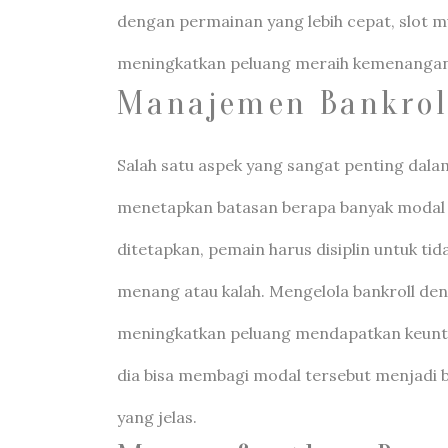
dengan permainan yang lebih cepat, slot m
meningkatkan peluang meraih kemenangan
Manajemen Bankrol
Salah satu aspek yang sangat penting dal
menetapkan batasan berapa banyak modal 
ditetapkan, pemain harus disiplin untuk ti
menang atau kalah. Mengelola bankroll de
meningkatkan peluang mendapatkan keuntun
dia bisa membagi modal tersebut menjadi b
yang jelas.