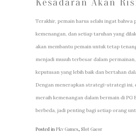
Kesadaran Akan Ris
Terakhir, pemain harus selalu ingat bahwa 
kemenangan, dan setiap taruhan yang dila
akan membantu pemain untuk tetap tenang 
menjadi musuh terbesar dalam permainan
keputusan yang lebih baik dan bertahan da
Dengan menerapkan strategi-strategi ini,
meraih kemenangan dalam bermain di PG B
berbeda, jadi penting bagi setiap orang 
Posted in
Pkv Games
,
Slot Gacor