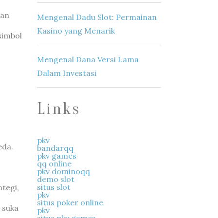
nan
Mengenal Dadu Slot: Permainan
Kasino yang Menarik
simbol
Mengenal Dana Versi Lama
Dalam Investasi
Links
pkv
eda.
bandarqq
pkv games
qq online
pkv dominoqq
demo slot
situs slot
tegi,
pkv
situs poker online
 suka
pkv