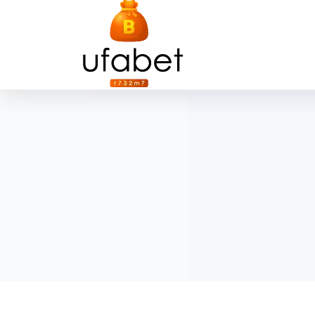
Skip
to
content