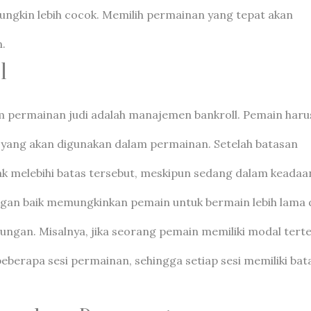
ungkin lebih cocok. Memilih permainan yang tepat akan
.
l
am permainan judi adalah manajemen bankroll. Pemain haru
yang akan digunakan dalam permainan. Setelah batasan
dak melebihi batas tersebut, meskipun sedang dalam keadaa
ngan baik memungkinkan pemain untuk bermain lebih lama
gan. Misalnya, jika seorang pemain memiliki modal terte
eberapa sesi permainan, sehingga setiap sesi memiliki bat