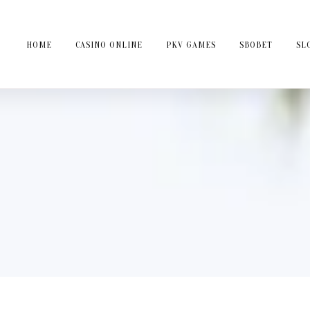
HOME
CASINO ONLINE
PKV GAMES
SBOBET
SL