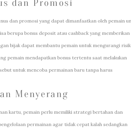
s dan Promosi
onus dan promosi yang dapat dimanfaatkan oleh pemain u
isa berupa bonus deposit atau cashback yang memberikan n
ngan bijak dapat membantu pemain untuk mengurangi risi
orang pemain mendapatkan bonus tertentu saat melakukan
rsebut untuk mencoba permainan baru tanpa harus
dan Menyerang
an kartu, pemain perlu memiliki strategi bertahan dan
pengelolaan permainan agar tidak cepat kalah sedangkan