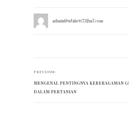
admin@ufabett732m7.com
Post
navigation
PREVIOUS:
MENGENAL PENTINGNYA KEBERAGAMAN G
DALAM PERTANIAN