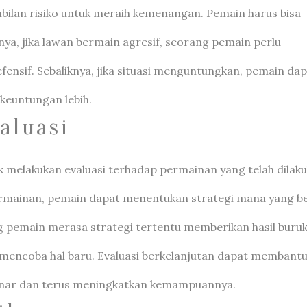
ilan risiko untuk meraih kemenangan. Pemain harus bisa
nya, jika lawan bermain agresif, seorang pemain perlu
nsif. Sebaliknya, jika situasi menguntungkan, pemain dap
keuntungan lebih.
aluasi
k melakukan evaluasi terhadap permainan yang telah dilaku
ermainan, pemain dapat menentukan strategi mana yang be
g pemain merasa strategi tertentu memberikan hasil buruk
mencoba hal baru. Evaluasi berkelanjutan dapat membant
benar dan terus meningkatkan kemampuannya.