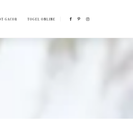
OT GACOR
TOGEL ONLINE