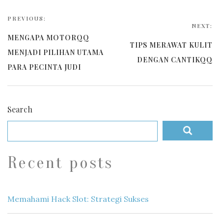
Post
navigation
PREVIOUS:
NEXT:
MENGAPA MOTORQQ
TIPS MERAWAT KULIT
MENJADI PILIHAN UTAMA
DENGAN CANTIKQQ
PARA PECINTA JUDI
Search
Recent posts
Memahami Hack Slot: Strategi Sukses