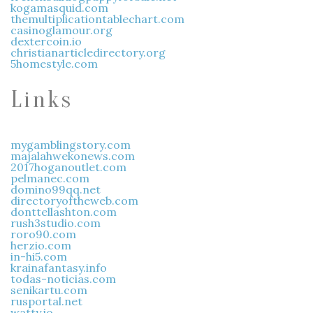
kogamasquid.com
themultiplicationtablechart.com
casinoglamour.org
dextercoin.io
christianarticledirectory.org
5homestyle.com
Links
mygamblingstory.com
majalahwekonews.com
2017hoganoutlet.com
pelmanec.com
domino99qq.net
directoryoftheweb.com
donttellashton.com
rush3studio.com
roro90.com
herzio.com
in-hi5.com
krainafantasy.info
todas-noticias.com
senikartu.com
rusportal.net
watty.io