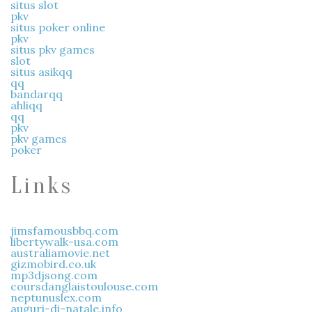
situs slot
pkv
situs poker online
pkv
situs pkv games
slot
situs asikqq
qq
bandarqq
ahliqq
qq
pkv
pkv games
poker
Links
jimsfamousbbq.com
libertywalk-usa.com
australiamovie.net
gizmobird.co.uk
mp3djsong.com
coursdanglaistoulouse.com
neptunuslex.com
auguri-di-natale.info