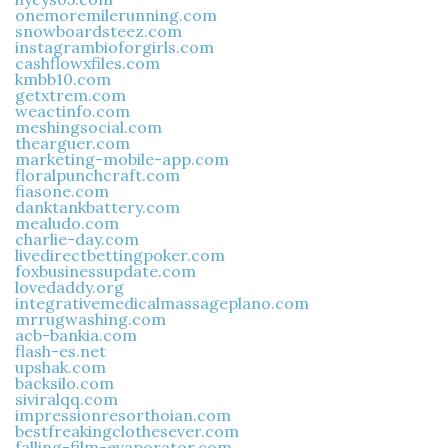
onemoremilerunning.com
snowboardsteez.com
instagrambioforgirls.com
cashflowxfiles.com
kmbb10.com
getxtrem.com
weactinfo.com
meshingsocial.com
thearguer.com
marketing-mobile-app.com
floralpunchcraft.com
fiasone.com
danktankbattery.com
mealudo.com
charlie-day.com
livedirectbettingpoker.com
foxbusinessupdate.com
lovedaddy.org
integrativemedicalmassageplano.com
mrrugwashing.com
acb-bankia.com
flash-es.net
upshak.com
backsilo.com
siviralqq.com
impressionresorthoian.com
bestfreakingclothesever.com
falling-film-evaporator.com