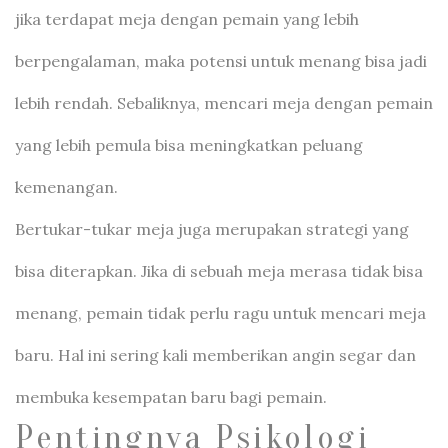
jika terdapat meja dengan pemain yang lebih
berpengalaman, maka potensi untuk menang bisa jadi
lebih rendah. Sebaliknya, mencari meja dengan pemain
yang lebih pemula bisa meningkatkan peluang
kemenangan.
Bertukar-tukar meja juga merupakan strategi yang
bisa diterapkan. Jika di sebuah meja merasa tidak bisa
menang, pemain tidak perlu ragu untuk mencari meja
baru. Hal ini sering kali memberikan angin segar dan
membuka kesempatan baru bagi pemain.
Pentingnya Psikologi