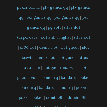
poker online
|
pkv games qq
|
pkv games
qq
|
pkv games qq
|
pkv games qq
|
pkv
games qq
|
pg soft
|
situs slot
terpercaya
|
slot anti rungkat
|
situs slot
|
x500 slot
|
demo slot
|
slot gacor
|
slot
maxwin
|
demo slot
|
slot gacor
|
situs
slot online
|
slot gacor maxwin
|
slot
gacor resmi
|
bandarq
|
bandarq
|
poker
|
bandarq
|
bandarq
|
bandarq
|
poker
|
poker
|
poker
|
domino99
|
domino99
|