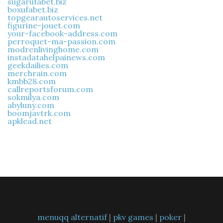
sugarufabet.biz
boxufabet.biz
topgearautoservices.net
figurine-jouet.com
your-facebook-address.com
perroquet-ma-passion.com
modrenlivinghome.com
instadatahelpainews.com
geekdailies.com
merchrain.com
kmbb28.com
callreportsforum.com
sokmilya.com
abyluny.com
boomjavtrk.com
apklead.net
menuqq alternatif
|
pkv games
|
poker
|