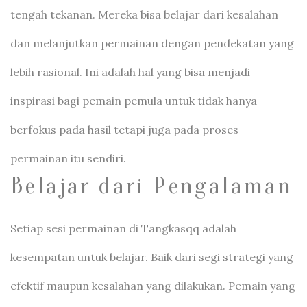
tengah tekanan. Mereka bisa belajar dari kesalahan
dan melanjutkan permainan dengan pendekatan yang
lebih rasional. Ini adalah hal yang bisa menjadi
inspirasi bagi pemain pemula untuk tidak hanya
berfokus pada hasil tetapi juga pada proses
permainan itu sendiri.
Belajar dari Pengalaman
Setiap sesi permainan di Tangkasqq adalah
kesempatan untuk belajar. Baik dari segi strategi yang
efektif maupun kesalahan yang dilakukan. Pemain yang