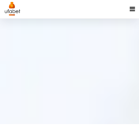
Skip
to
content