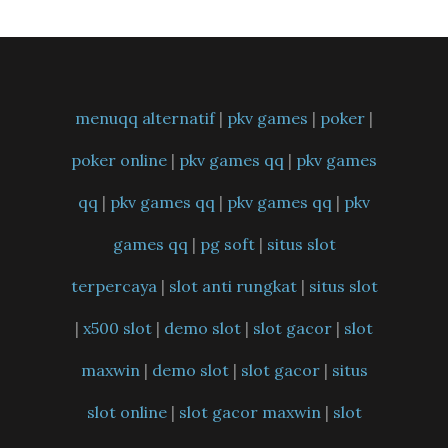
menuqq alternatif
|
pkv games
|
poker
|
poker online
|
pkv games qq
|
pkv games
qq
|
pkv games qq
|
pkv games qq
|
pkv
games qq
|
pg soft
|
situs slot
terpercaya
|
slot anti rungkat
|
situs slot
|
x500 slot
|
demo slot
|
slot gacor
|
slot
maxwin
|
demo slot
|
slot gacor
|
situs
slot online
|
slot gacor maxwin
|
slot