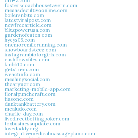
orb-z.com
fosterscoachhousetavern.com
mesasdecultivoonline.com
boilersnbits.com
latestviralpost.com
newfreearticle.com
blitzpowerusa.com
gardenofeaten.com
hycys05.com
onemoremilerunning.com
snowboardsteez.com
instagrambioforgirls.com
cashflowxfiles.com
kmbb10.com
getxtrem.com
weactinfo.com
meshingsocial.com
thearguer.com
marketing-mobile-app.com
floralpunchcraft.com
fiasone.com
danktankbattery.com
mealudo.com
charlie-day.com
livedirectbettingpoker.com
foxbusinessupdate.com
lovedaddy.org
integrativemedicalmassageplano.com