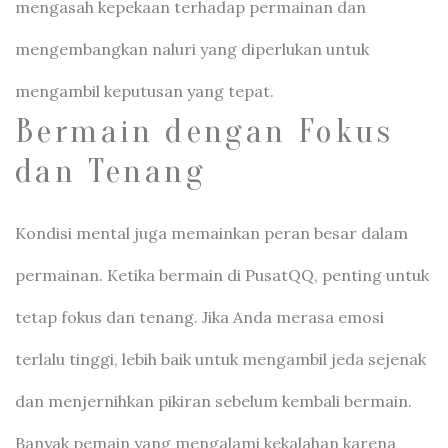
mengasah kepekaan terhadap permainan dan
mengembangkan naluri yang diperlukan untuk
mengambil keputusan yang tepat.
Bermain dengan Fokus
dan Tenang
Kondisi mental juga memainkan peran besar dalam
permainan. Ketika bermain di PusatQQ, penting untuk
tetap fokus dan tenang. Jika Anda merasa emosi
terlalu tinggi, lebih baik untuk mengambil jeda sejenak
dan menjernihkan pikiran sebelum kembali bermain.
Banyak pemain yang mengalami kekalahan karena