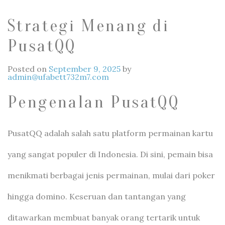
Strategi Menang di
PusatQQ
Posted on
September 9, 2025
by
admin@ufabett732m7.com
Pengenalan PusatQQ
PusatQQ adalah salah satu platform permainan kartu
yang sangat populer di Indonesia. Di sini, pemain bisa
menikmati berbagai jenis permainan, mulai dari poker
hingga domino. Keseruan dan tantangan yang
ditawarkan membuat banyak orang tertarik untuk