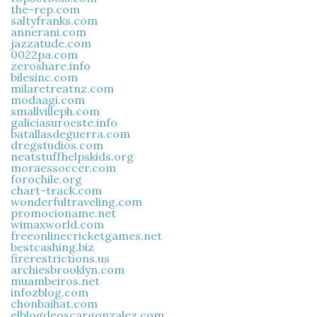
the-rep.com
saltyfranks.com
annerani.com
jazzatude.com
0022pa.com
zeroshare.info
bilesinc.com
milaretreatnz.com
modaagi.com
smallvilleph.com
galiciasuroeste.info
batallasdeguerra.com
dregstudios.com
neatstuffhelpskids.org
moraessoccer.com
forochile.org
chart-track.com
wonderfultraveling.com
promocioname.net
wimaxworld.com
freeonlinecricketgames.net
bestcashing.biz
firerestrictions.us
archiesbrooklyn.com
muambeiros.net
infozblog.com
chonbaihat.com
elblogdeoscargonzalez.com