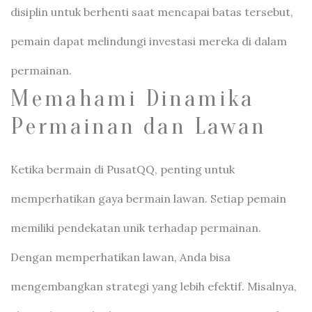
disiplin untuk berhenti saat mencapai batas tersebut,
pemain dapat melindungi investasi mereka di dalam
permainan.
Memahami Dinamika
Permainan dan Lawan
Ketika bermain di PusatQQ, penting untuk
memperhatikan gaya bermain lawan. Setiap pemain
memiliki pendekatan unik terhadap permainan.
Dengan memperhatikan lawan, Anda bisa
mengembangkan strategi yang lebih efektif. Misalnya,