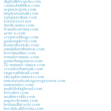
digitallifeopoly.com
casinobubbles.com
seputargym.com
impiyanamall.com
optguardian.com
totostreet.net
davilcasino.com
fraudwatchai.com
aem-x.com
cryptooblogs.com
gameuplevel.com
homethestyle.com
amuldistribution.com
borobuddur.com
wundermusic.com
gamefungames.com
25-minute-timer.com
creativefuntask.com
engrsaifulsaif.com
cheapbtcminers.com
unionstationtogeorgetown.com
iamayudoc.com
mylittlebighead.com
freealot.com
asahiweekly.com
supercleanut.com
bedandbicycle.com
heraldcalifornia.com