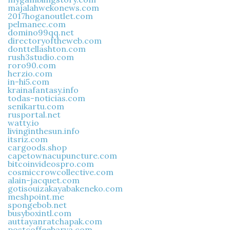
majalahwekonews.com
2017hoganoutlet.com
pelmanec.com
domino99qq.net
directoryoftheweb.com
donttellashton.com
rush3studio.com
roro90.com
herzio.com
in-hi5.com
krainafantasy.info
todas-noticias.com
senikartu.com
rusportal.net
watty.io
livinginthesun.info
itsriz.com
cargoods.shop
capetownacupuncture.com
bitcoinvideospro.com
cosmiccrowcollective.com
alain-jacquet.com
gotisouizakayabakeneko.com
meshpoint.me
spongebob.net
busyboxintl.com
auttayanratchapak.com
postcoffeebarva.com