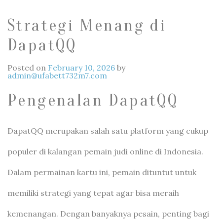
Strategi Menang di
DapatQQ
Posted on
February 10, 2026
by
admin@ufabett732m7.com
Pengenalan DapatQQ
DapatQQ merupakan salah satu platform yang cukup
populer di kalangan pemain judi online di Indonesia.
Dalam permainan kartu ini, pemain dituntut untuk
memiliki strategi yang tepat agar bisa meraih
kemenangan. Dengan banyaknya pesain, penting bagi