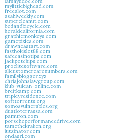
iamayudoc.com
mylittlebighead.com
freealot.com
asahiweekly.com
supercleanut.com
bedandbicycle.com
heraldcalifornia.com
graphicmonkeys.com
gamepixies.com
drawneastart.com
fasthokislot88.com
safecasinotips.com
jackpotchips.com
proelitesoftware.com
allcustomercarenumbers.com
familyblogger.xyz
chrisjohnslawgroup.com
klub-vulcan-online.com
breitkamp.com
tripleyresidence.com
softtorrents.org
somosvulnerables.org
duatloterrassa.com
pamufon.com
porscheperformancedrive.com
tamethekraken.org
lutzinator.com
ondasrl.com