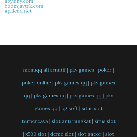
abyluny.com
boomjavtrk.com
apklead.net
menuqq alternatif
|
pkv games
|
poker
|
poker online
|
pkv games qq
|
pkv games
qq
|
pkv games qq
|
pkv games qq
|
pkv
games qq
|
pg soft
|
situs slot
terpercaya
|
slot anti rungkat
|
situs slot
|
x500 slot
|
demo slot
|
slot gacor
|
slot