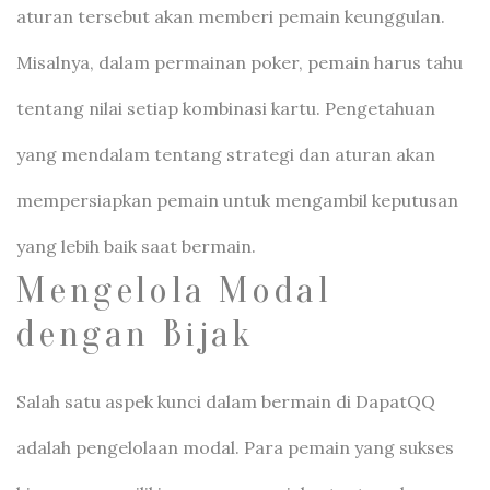
aturan tersebut akan memberi pemain keunggulan.
Misalnya, dalam permainan poker, pemain harus tahu
tentang nilai setiap kombinasi kartu. Pengetahuan
yang mendalam tentang strategi dan aturan akan
mempersiapkan pemain untuk mengambil keputusan
yang lebih baik saat bermain.
Mengelola Modal
dengan Bijak
Salah satu aspek kunci dalam bermain di DapatQQ
adalah pengelolaan modal. Para pemain yang sukses