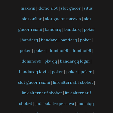
maxwin
|
demo slot
|
slot gacor
|
situs
slot online
|
slot gacor maxwin
|
slot
gacor resmi
|
bandarq
|
bandarq
|
poker
|
bandarq
|
bandarq
|
bandarq
|
poker
|
poker
|
poker
|
domino99
|
domino99
|
domino99
|
pkv qq
|
bandarqq login
|
bandarqq login
|
poker
|
poker
|
poker
|
slot gacor resmi
|
link alternatif sbobet
|
link alternatif sbobet
|
link alternatif
sbobet
|
judi bola terpercaya
|
murniqq