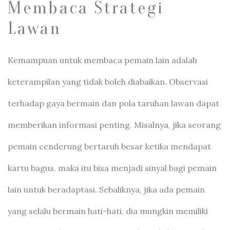
Membaca Strategi
Lawan
Kemampuan untuk membaca pemain lain adalah
keterampilan yang tidak boleh diabaikan. Observasi
terhadap gaya bermain dan pola taruhan lawan dapat
memberikan informasi penting. Misalnya, jika seorang
pemain cenderung bertaruh besar ketika mendapat
kartu bagus, maka itu bisa menjadi sinyal bagi pemain
lain untuk beradaptasi. Sebaliknya, jika ada pemain
yang selalu bermain hati-hati, dia mungkin memiliki