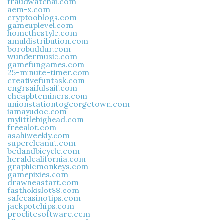
fraudwatchai.com
aem-x.com
cryptooblogs.com
gameuplevel.com
homethestyle.com
amuldistribution.com
borobuddur.com
wundermusic.com
gamefungames.com
25-minute-timer.com
creativefuntask.com
engrsaifulsaif.com
cheapbtcminers.com
unionstationtogeorgetown.com
iamayudoc.com
mylittlebighead.com
freealot.com
asahiweekly.com
supercleanut.com
bedandbicycle.com
heraldcalifornia.com
graphicmonkeys.com
gamepixies.com
drawneastart.com
fasthokislot88.com
safecasinotips.com
jackpotchips.com
proelitesoftware.com