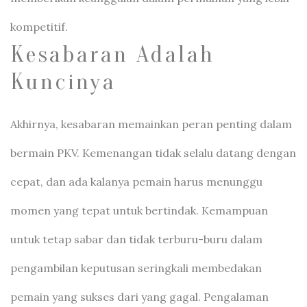
kompetitif.
Kesabaran Adalah
Kuncinya
Akhirnya, kesabaran memainkan peran penting dalam
bermain PKV. Kemenangan tidak selalu datang dengan
cepat, dan ada kalanya pemain harus menunggu
momen yang tepat untuk bertindak. Kemampuan
untuk tetap sabar dan tidak terburu-buru dalam
pengambilan keputusan seringkali membedakan
pemain yang sukses dari yang gagal. Pengalaman