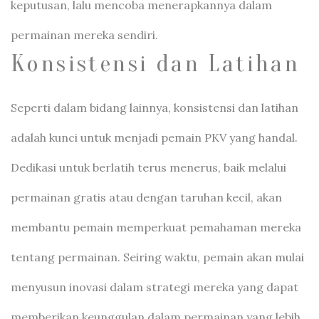
keputusan, lalu mencoba menerapkannya dalam
permainan mereka sendiri.
Konsistensi dan Latihan
Seperti dalam bidang lainnya, konsistensi dan latihan
adalah kunci untuk menjadi pemain PKV yang handal.
Dedikasi untuk berlatih terus menerus, baik melalui
permainan gratis atau dengan taruhan kecil, akan
membantu pemain memperkuat pemahaman mereka
tentang permainan. Seiring waktu, pemain akan mulai
menyusun inovasi dalam strategi mereka yang dapat
memberikan keunggulan dalam permainan yang lebih