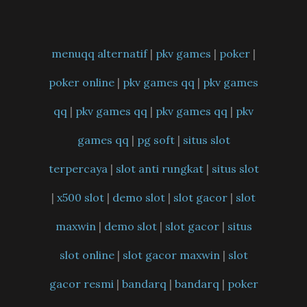
menuqq alternatif
|
pkv games
|
poker
|
poker online
|
pkv games qq
|
pkv games
qq
|
pkv games qq
|
pkv games qq
|
pkv
games qq
|
pg soft
|
situs slot
terpercaya
|
slot anti rungkat
|
situs slot
|
x500 slot
|
demo slot
|
slot gacor
|
slot
maxwin
|
demo slot
|
slot gacor
|
situs
slot online
|
slot gacor maxwin
|
slot
gacor resmi
|
bandarq
|
bandarq
|
poker