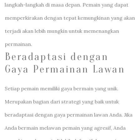
langkah-langkah di masa depan. Pemain yang dapat
memperkirakan dengan tepat kemungkinan yang akan
terjadi akan lebih mungkin untuk memenangkan
permainan.
Beradaptasi dengan
Gaya Permainan Lawan
Setiap pemain memiliki gaya bermain yang unik.
Merupakan bagian dari strategi yang baik untuk
beradaptasi dengan gaya permainan lawan Anda. Jika
Anda bermain melawan pemain yang agresif, Anda