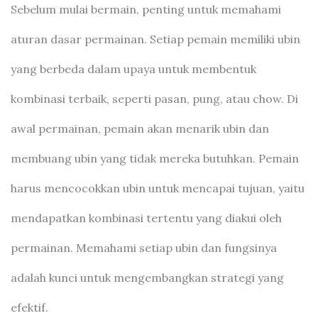
Sebelum mulai bermain, penting untuk memahami
aturan dasar permainan. Setiap pemain memiliki ubin
yang berbeda dalam upaya untuk membentuk
kombinasi terbaik, seperti pasan, pung, atau chow. Di
awal permainan, pemain akan menarik ubin dan
membuang ubin yang tidak mereka butuhkan. Pemain
harus mencocokkan ubin untuk mencapai tujuan, yaitu
mendapatkan kombinasi tertentu yang diakui oleh
permainan. Memahami setiap ubin dan fungsinya
adalah kunci untuk mengembangkan strategi yang
efektif.