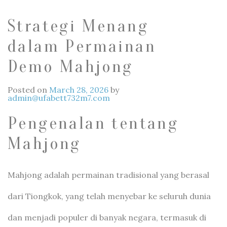
Strategi Menang
dalam Permainan
Demo Mahjong
Posted on
March 28, 2026
by
admin@ufabett732m7.com
Pengenalan tentang
Mahjong
Mahjong adalah permainan tradisional yang berasal
dari Tiongkok, yang telah menyebar ke seluruh dunia
dan menjadi populer di banyak negara, termasuk di