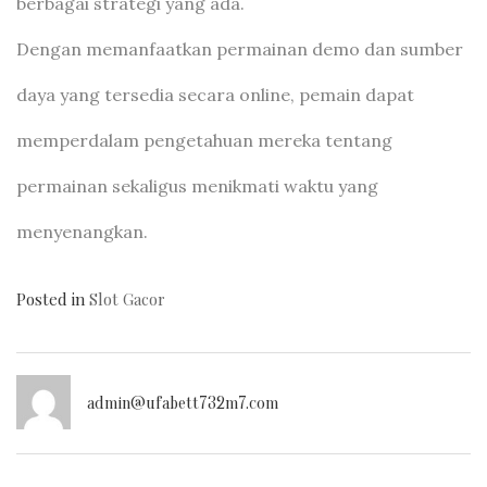
berbagai strategi yang ada.
Dengan memanfaatkan permainan demo dan sumber
daya yang tersedia secara online, pemain dapat
memperdalam pengetahuan mereka tentang
permainan sekaligus menikmati waktu yang
menyenangkan.
Posted in
Slot Gacor
admin@ufabett732m7.com