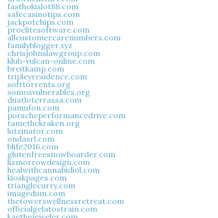
fasthokislot88.com
safecasinotips.com
jackpotchips.com
proelitesoftware.com
allcustomercarenumbers.com
familyblogger.xyz
chrisjohnslawgroup.com
klub-vulcan-online.com
breitkamp.com
tripleyresidence.com
softtorrents.org
somosvulnerables.org
duatloterrassa.com
pamufon.com
porscheperformancedrive.com
tamethekraken.org
lutzinator.com
ondasrl.com
blife2016.com
glutenfreesnowboarder.com
lizmorrowdesign.com
healwithcannabidiol.com
kioskpages.com
trianglecurry.com
imagedum.com
thetowerswellnessretreat.com
officialgelatostrain.com
kaethejeweler.com