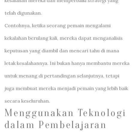
kesalahan mereka dan memperbaiki strategi yang
telah digunakan.
Contohnya, ketika seorang pemain mengalami
kekalahan berulang kali, mereka dapat menganalisis
keputusan yang diambil dan mencari tahu di mana
letak kesalahannya. Ini bukan hanya membantu mereka
untuk menang di pertandingan selanjutnya, tetapi
juga membuat mereka menjadi pemain yang lebih baik
secara keseluruhan.
Menggunakan Teknologi
dalam Pembelajaran