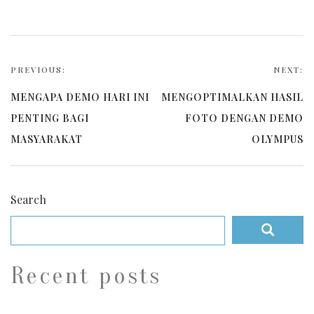
Post
navigation
PREVIOUS:
NEXT:
MENGAPA DEMO HARI INI
MENGOPTIMALKAN HASIL
PENTING BAGI
FOTO DENGAN DEMO
MASYARAKAT
OLYMPUS
Search
Recent posts