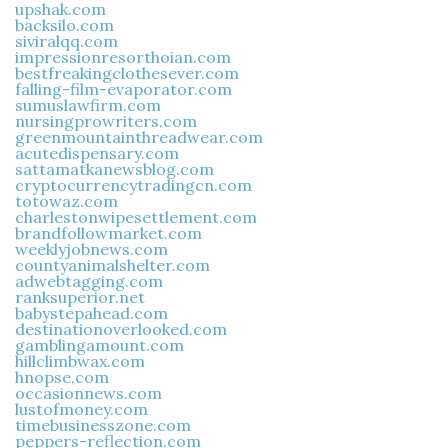
upshak.com
backsilo.com
siviralqq.com
impressionresorthoian.com
bestfreakingclothesever.com
falling-film-evaporator.com
sumuslawfirm.com
nursingprowriters.com
greenmountainthreadwear.com
acutedispensary.com
sattamatkanewsblog.com
cryptocurrencytradingcn.com
totowaz.com
charlestonwipesettlement.com
brandfollowmarket.com
weeklyjobnews.com
countyanimalshelter.com
adwebtagging.com
ranksuperior.net
babystepahead.com
destinationoverlooked.com
gamblingamount.com
hillclimbwax.com
hnopse.com
occasionnews.com
lustofmoney.com
timebusinesszone.com
peppers-reflection.com