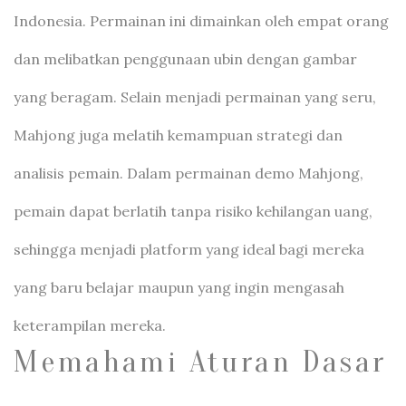
Indonesia. Permainan ini dimainkan oleh empat orang
dan melibatkan penggunaan ubin dengan gambar
yang beragam. Selain menjadi permainan yang seru,
Mahjong juga melatih kemampuan strategi dan
analisis pemain. Dalam permainan demo Mahjong,
pemain dapat berlatih tanpa risiko kehilangan uang,
sehingga menjadi platform yang ideal bagi mereka
yang baru belajar maupun yang ingin mengasah
keterampilan mereka.
Memahami Aturan Dasar