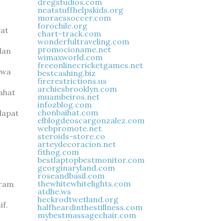
dregstudios.com
neatstuffhelpskids.org
moraessoccer.com
forochile.org
gat
chart-track.com
wonderfultraveling.com
promocioname.net
dan
wimaxworld.com
freeonlinecricketgames.net
awa
bestcashing.biz
firerestrictions.us
archiesbrooklyn.com
ahat
muambeiros.net
infozblog.com
chonbaihat.com
dapat
elblogdeoscargonzalez.com
webpromote.net
steroids-store.co
arteydecoracion.net
fithog.com
bestlaptopbestmonitor.com
georginaryland.com
roseandbasil.com
thewhitewhitelights.com
gram
atdhe.ws
heckrodtwetland.org
f.
halfheardinthestillness.com
mybestmassagechair.com