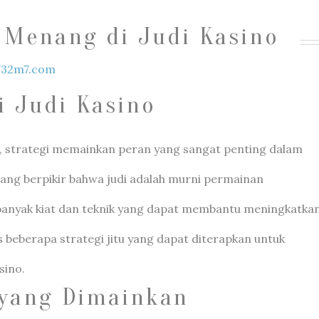
k Menang di Judi Kasino
732m7.com
i Judi Kasino
o, strategi memainkan peran yang sangat penting dalam
ng berpikir bahwa judi adalah murni permainan
anyak kiat dan teknik yang dapat membantu meningkatka
 beberapa strategi jitu yang dapat diterapkan untuk
sino.
yang Dimainkan