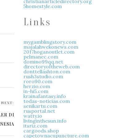
christianarticledirectory.org
5homestyle.com
Links
mygamblingstory.com
majalahwekonews.com
2017hoganoutlet.com
pelmanec.com
domino99qq.net
directoryoftheweb.com
donttellashton.com
rush3studio.com
roro90.com
herzio.com
in-hi5.com
krainafantasy.info
todas-noticias.com
NEXT:
senikartu.com
rusportal.net
ER DI
watty.io
livinginthesun.info
NESIA
itsriz.com
cargoods.shop
capetownacupuncture.com