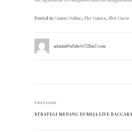
Posted in
Casino Online
,
Pkv Games
,
Slot Gacor
admin@ufabett732m7.com
Post
navigation
PREVIOUS:
STRATEGI MENANG DI MEJA LIVE BACCAR