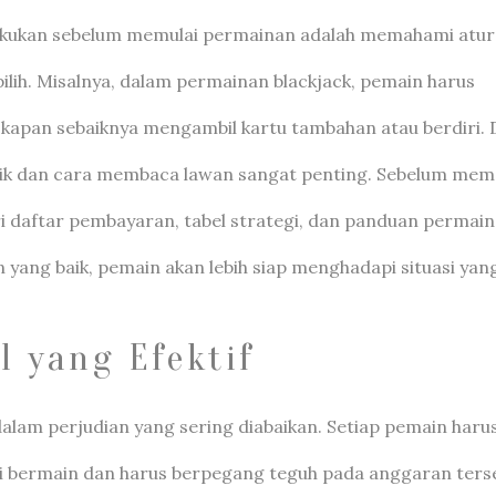
ilakukan sebelum memulai permainan adalah memahami atu
ilih. Misalnya, dalam permainan blackjack, pemain harus
 kapan sebaiknya mengambil kartu tambahan atau berdiri.
ik dan cara membaca lawan sangat penting. Sebelum me
i daftar pembayaran, tabel strategi, dan panduan permai
yang baik, pemain akan lebih siap menghadapi situasi yan
 yang Efektif
alam perjudian yang sering diabaikan. Setiap pemain haru
ai bermain dan harus berpegang teguh pada anggaran ters