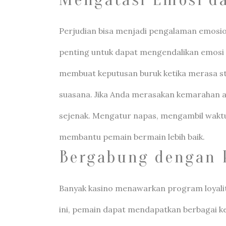
Perjudian bisa menjadi pengalaman emosion
penting untuk dapat mengendalikan emosi 
membuat keputusan buruk ketika merasa str
suasana. Jika Anda merasakan kemarahan ata
sejenak. Mengatur napas, mengambil waktu 
membantu pemain bermain lebih baik.
Bergabung dengan 
Banyak kasino menawarkan program loyal
ini, pemain dapat mendapatkan berbagai ke