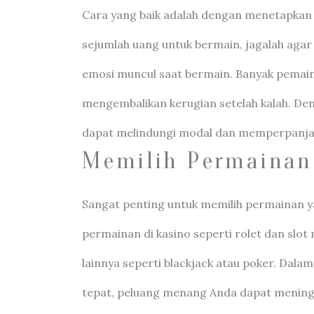
Cara yang baik adalah dengan menetapkan b
sejumlah uang untuk bermain, jagalah agar 
emosi muncul saat bermain. Banyak pemain
mengembalikan kerugian setelah kalah. De
dapat melindungi modal dan memperpanja
Memilih Permainan
Sangat penting untuk memilih permainan 
permainan di kasino seperti rolet dan slot
lainnya seperti blackjack atau poker. Dalam
tepat, peluang menang Anda dapat meningka