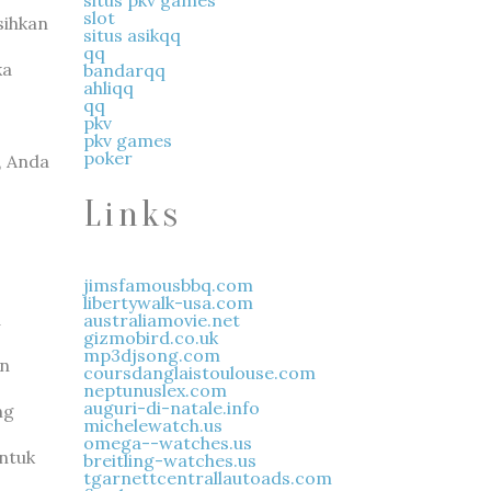
situs pkv games
slot
sihkan
situs asikqq
qq
ka
bandarqq
ahliqq
qq
pkv
pkv games
poker
, Anda
Links
jimsfamousbbq.com
libertywalk-usa.com
a
australiamovie.net
gizmobird.co.uk
mp3djsong.com
an
coursdanglaistoulouse.com
neptunuslex.com
auguri-di-natale.info
ng
michelewatch.us
omega--watches.us
ntuk
breitling-watches.us
tgarnettcentrallautoads.com