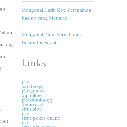
ran
Mengenal Dadu Slot: Permainan
Kasino yang Menarik
 Dalam
Mengenal Dana Versi Lama
Dalam Investasi
masang
nan
Links
g
pkv
bandarqq
pkv games
qq online
pkv dominoqq
demo slot
situs slot
s
pkv
situs poker online
ebut.
pkv