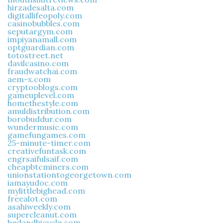
hirzadesalta.com
digitallifeopoly.com
casinobubbles.com
seputargym.com
impiyanamall.com
optguardian.com
totostreet.net
davilcasino.com
fraudwatchai.com
aem-x.com
cryptooblogs.com
gameuplevel.com
homethestyle.com
amuldistribution.com
borobuddur.com
wundermusic.com
gamefungames.com
25-minute-timer.com
creativefuntask.com
engrsaifulsaif.com
cheapbtcminers.com
unionstationtogeorgetown.com
iamayudoc.com
mylittlebighead.com
freealot.com
asahiweekly.com
supercleanut.com
bedandbicycle.com