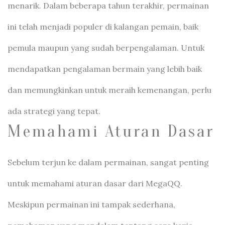
menarik. Dalam beberapa tahun terakhir, permainan
ini telah menjadi populer di kalangan pemain, baik
pemula maupun yang sudah berpengalaman. Untuk
mendapatkan pengalaman bermain yang lebih baik
dan memungkinkan untuk meraih kemenangan, perlu
ada strategi yang tepat.
Memahami Aturan Dasar
Sebelum terjun ke dalam permainan, sangat penting
untuk memahami aturan dasar dari MegaQQ.
Meskipun permainan ini tampak sederhana,