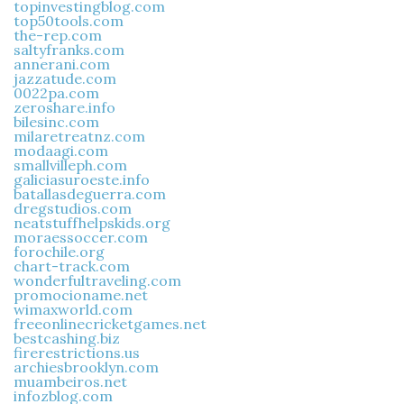
topinvestingblog.com
top50tools.com
the-rep.com
saltyfranks.com
annerani.com
jazzatude.com
0022pa.com
zeroshare.info
bilesinc.com
milaretreatnz.com
modaagi.com
smallvilleph.com
galiciasuroeste.info
batallasdeguerra.com
dregstudios.com
neatstuffhelpskids.org
moraessoccer.com
forochile.org
chart-track.com
wonderfultraveling.com
promocioname.net
wimaxworld.com
freeonlinecricketgames.net
bestcashing.biz
firerestrictions.us
archiesbrooklyn.com
muambeiros.net
infozblog.com