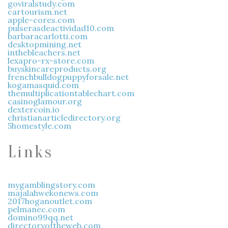
goviralstudy.com
cartourism.net
apple-cores.com
pulserasdeactividad10.com
barbaracarlotti.com
desktopmining.net
inthebleachers.net
lexapro-rx-store.com
buyskincareproducts.org
frenchbulldogpuppyforsale.net
kogamasquid.com
themultiplicationtablechart.com
casinoglamour.org
dextercoin.io
christianarticledirectory.org
5homestyle.com
Links
mygamblingstory.com
majalahwekonews.com
2017hoganoutlet.com
pelmanec.com
domino99qq.net
directoryoftheweb.com