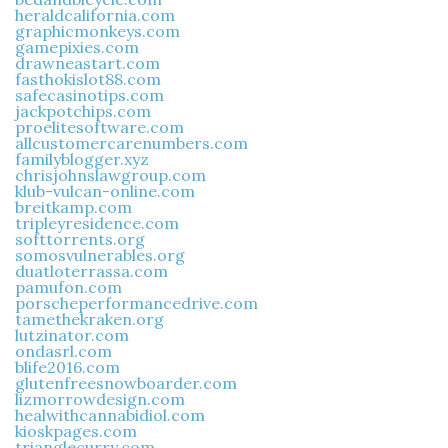
heraldcalifornia.com
graphicmonkeys.com
gamepixies.com
drawneastart.com
fasthokislot88.com
safecasinotips.com
jackpotchips.com
proelitesoftware.com
allcustomercarenumbers.com
familyblogger.xyz
chrisjohnslawgroup.com
klub-vulcan-online.com
breitkamp.com
tripleyresidence.com
softtorrents.org
somosvulnerables.org
duatloterrassa.com
pamufon.com
porscheperformancedrive.com
tamethekraken.org
lutzinator.com
ondasrl.com
blife2016.com
glutenfreesnowboarder.com
lizmorrowdesign.com
healwithcannabidiol.com
kioskpages.com
trianglecurry.com