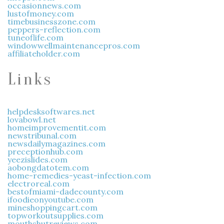
occasionnews.com
lustofmoney.com
timebusinesszone.com
peppers-reflection.com
tuneoflife.com
windowwellmaintenancepros.com
affiliateholder.com
Links
helpdesksoftwares.net
lovabowl.net
homeimprovementit.com
newstribunal.com
newsdailymagazines.com
preceptionhub.com
yeezislides.com
aobongdatotem.com
home-remedies-yeast-infection.com
electroreal.com
bestofmiami-dadecounty.com
ifoodieonyoutube.com
mineshoppingcart.com
topworkoutsupplies.com
mouthshutreviews.com