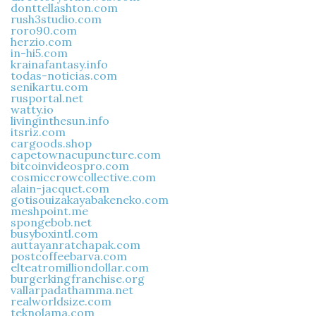
donttellashton.com
rush3studio.com
roro90.com
herzio.com
in-hi5.com
krainafantasy.info
todas-noticias.com
senikartu.com
rusportal.net
watty.io
livinginthesun.info
itsriz.com
cargoods.shop
capetownacupuncture.com
bitcoinvideospro.com
cosmiccrowcollective.com
alain-jacquet.com
gotisouizakayabakeneko.com
meshpoint.me
spongebob.net
busyboxintl.com
auttayanratchapak.com
postcoffeebarva.com
elteatromilliondollar.com
burgerkingfranchise.org
vallarpadathamma.net
realworldsize.com
teknolama.com