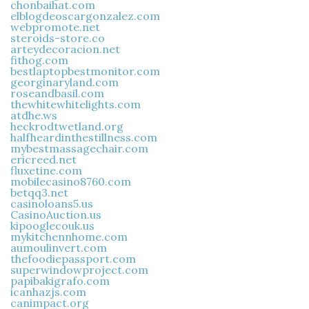
chonbaihat.com
elblogdeoscargonzalez.com
webpromote.net
steroids-store.co
arteydecoracion.net
fithog.com
bestlaptopbestmonitor.com
georginaryland.com
roseandbasil.com
thewhitewhitelights.com
atdhe.ws
heckrodtwetland.org
halfheardinthestillness.com
mybestmassagechair.com
ericreed.net
fluxetine.com
mobilecasino8760.com
betqq3.net
casinoloans5.us
CasinoAuction.us
kipooglecouk.us
mykitchennhome.com
aumoulinvert.com
thefoodiepassport.com
superwindowproject.com
papibakigrafo.com
icanhazjs.com
canimpact.org