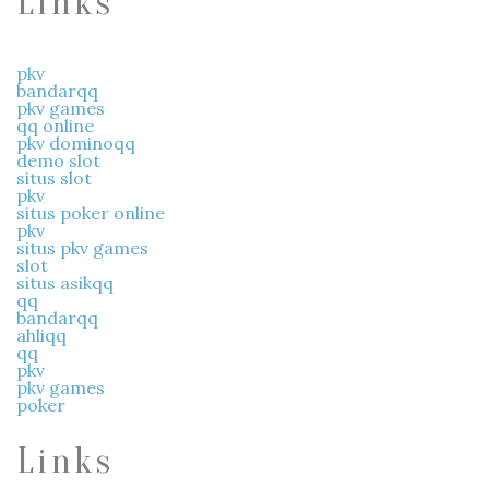
Links
pkv
bandarqq
pkv games
qq online
pkv dominoqq
demo slot
situs slot
pkv
situs poker online
pkv
situs pkv games
slot
situs asikqq
qq
bandarqq
ahliqq
qq
pkv
pkv games
poker
Links