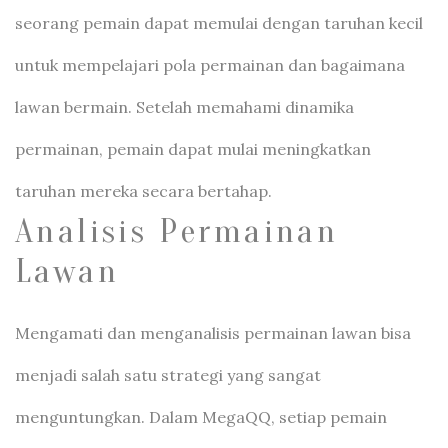
seorang pemain dapat memulai dengan taruhan kecil
untuk mempelajari pola permainan dan bagaimana
lawan bermain. Setelah memahami dinamika
permainan, pemain dapat mulai meningkatkan
taruhan mereka secara bertahap.
Analisis Permainan
Lawan
Mengamati dan menganalisis permainan lawan bisa
menjadi salah satu strategi yang sangat
menguntungkan. Dalam MegaQQ, setiap pemain