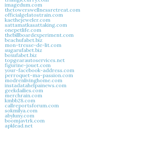
imagedum.com
thetowerswellnessretreat.com
officialgelatostrain.com
kaethejeweler.com
sattamatkasattaking.com
onepetlife.com
thebillboardexperiment.com
beachufabet.biz
mon-tresse-de-lit.com
sugarufabet.biz
boxufabet.biz
topgearautoservices.net
figurine-jouet.com
your-facebook-address.com
perroquet-ma-passion.com
modrenlivinghome.com
instadatahelpainews.com
geekdailies.com
merchrain.com
kmbb28.com
callreportsforum.com
sokmilya.com
abyluny.com
boomjavtrk.com
apklead.net