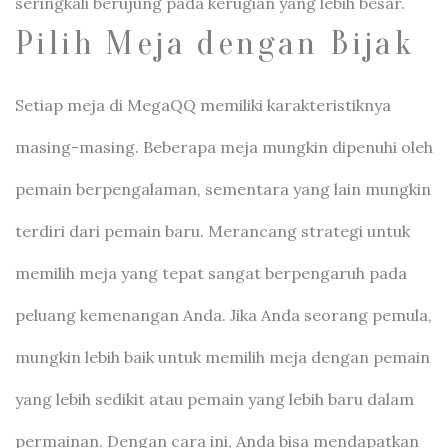
seringkali berujung pada kerugian yang lebih besar.
Pilih Meja dengan Bijak
Setiap meja di MegaQQ memiliki karakteristiknya
masing-masing. Beberapa meja mungkin dipenuhi oleh
pemain berpengalaman, sementara yang lain mungkin
terdiri dari pemain baru. Merancang strategi untuk
memilih meja yang tepat sangat berpengaruh pada
peluang kemenangan Anda. Jika Anda seorang pemula,
mungkin lebih baik untuk memilih meja dengan pemain
yang lebih sedikit atau pemain yang lebih baru dalam
permainan. Dengan cara ini, Anda bisa mendapatkan