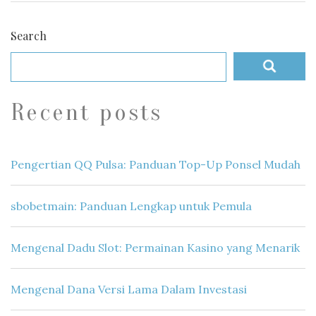
Search
Recent posts
Pengertian QQ Pulsa: Panduan Top-Up Ponsel Mudah
sbobetmain: Panduan Lengkap untuk Pemula
Mengenal Dadu Slot: Permainan Kasino yang Menarik
Mengenal Dana Versi Lama Dalam Investasi