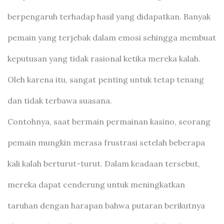
berpengaruh terhadap hasil yang didapatkan. Banyak
pemain yang terjebak dalam emosi sehingga membuat
keputusan yang tidak rasional ketika mereka kalah.
Oleh karena itu, sangat penting untuk tetap tenang
dan tidak terbawa suasana.
Contohnya, saat bermain permainan kasino, seorang
pemain mungkin merasa frustrasi setelah beberapa
kali kalah berturut-turut. Dalam keadaan tersebut,
mereka dapat cenderung untuk meningkatkan
taruhan dengan harapan bahwa putaran berikutnya