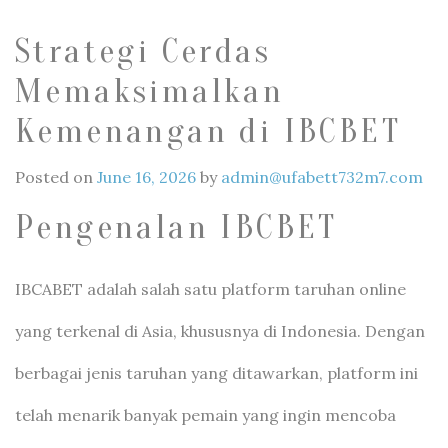
Strategi Cerdas
Memaksimalkan
Kemenangan di IBCBET
Posted on
June 16, 2026
by
admin@ufabett732m7.com
Pengenalan IBCBET
IBCABET adalah salah satu platform taruhan online
yang terkenal di Asia, khususnya di Indonesia. Dengan
berbagai jenis taruhan yang ditawarkan, platform ini
telah menarik banyak pemain yang ingin mencoba