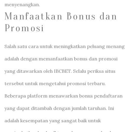
menyenangkan.
Manfaatkan Bonus dan
Promosi
Salah satu cara untuk meningkatkan peluang menang
adalah dengan memanfaatkan bonus dan promosi
yang ditawarkan oleh IBCBET. Selalu periksa situs
tersebut untuk mengetahui promosi terbaru.
Beberapa platform menawarkan bonus pendaftaran
yang dapat ditambah dengan jumlah taruhan. Ini
adalah kesempatan yang sangat baik untuk