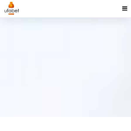
Skip
to
content