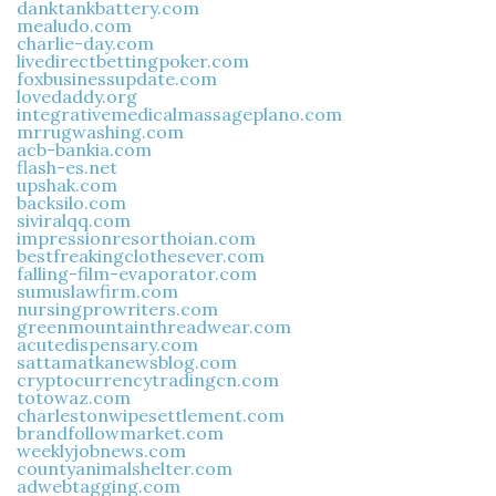
danktankbattery.com
mealudo.com
charlie-day.com
livedirectbettingpoker.com
foxbusinessupdate.com
lovedaddy.org
integrativemedicalmassageplano.com
mrrugwashing.com
acb-bankia.com
flash-es.net
upshak.com
backsilo.com
siviralqq.com
impressionresorthoian.com
bestfreakingclothesever.com
falling-film-evaporator.com
sumuslawfirm.com
nursingprowriters.com
greenmountainthreadwear.com
acutedispensary.com
sattamatkanewsblog.com
cryptocurrencytradingcn.com
totowaz.com
charlestonwipesettlement.com
brandfollowmarket.com
weeklyjobnews.com
countyanimalshelter.com
adwebtagging.com