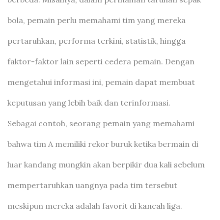
bola, pemain perlu memahami tim yang mereka
pertaruhkan, performa terkini, statistik, hingga
faktor-faktor lain seperti cedera pemain. Dengan
mengetahui informasi ini, pemain dapat membuat
keputusan yang lebih baik dan terinformasi.
Sebagai contoh, seorang pemain yang memahami
bahwa tim A memiliki rekor buruk ketika bermain di
luar kandang mungkin akan berpikir dua kali sebelum
mempertaruhkan uangnya pada tim tersebut
meskipun mereka adalah favorit di kancah liga.