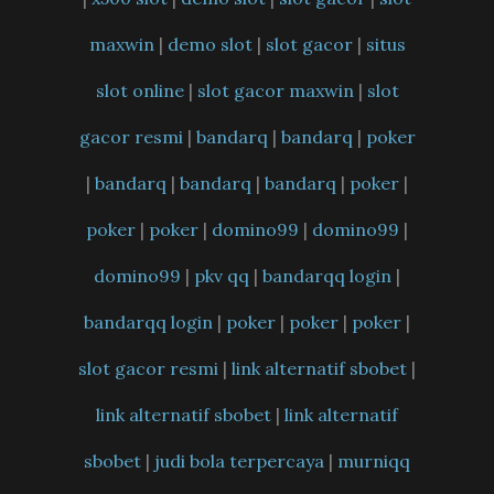
maxwin
|
demo slot
|
slot gacor
|
situs
slot online
|
slot gacor maxwin
|
slot
gacor resmi
|
bandarq
|
bandarq
|
poker
|
bandarq
|
bandarq
|
bandarq
|
poker
|
poker
|
poker
|
domino99
|
domino99
|
domino99
|
pkv qq
|
bandarqq login
|
bandarqq login
|
poker
|
poker
|
poker
|
slot gacor resmi
|
link alternatif sbobet
|
link alternatif sbobet
|
link alternatif
sbobet
|
judi bola terpercaya
|
murniqq