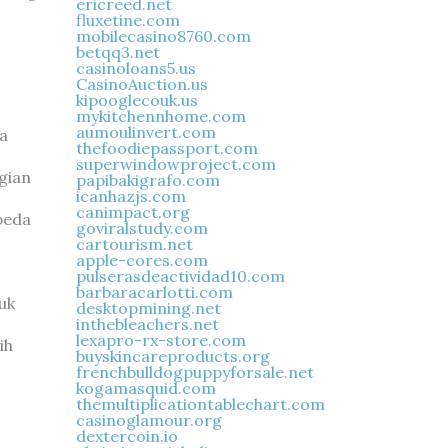
ericreed.net
fluxetine.com
mobilecasino8760.com
betqq3.net
casinoloans5.us
CasinoAuction.us
kipooglecouk.us
mykitchennhome.com
aumoulinvert.com
a
thefoodiepassport.com
superwindowproject.com
gian
papibakigrafo.com
icanhazjs.com
canimpact.org
beda
goviralstudy.com
cartourism.net
apple-cores.com
pulserasdeactividad10.com
barbaracarlotti.com
uk
desktopmining.net
inthebleachers.net
lexapro-rx-store.com
ih
buyskincareproducts.org
frenchbulldogpuppyforsale.net
kogamasquid.com
themultiplicationtablechart.com
casinoglamour.org
dextercoin.io