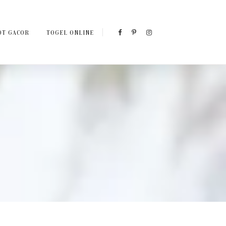
OT GACOR
TOGEL ONLINE