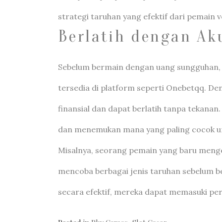
strategi taruhan yang efektif dari pemain 
Berlatih dengan A
Sebelum bermain dengan uang sungguhan, 
tersedia di platform seperti Onebetqq. De
finansial dan dapat berlatih tanpa tekana
dan menemukan mana yang paling cocok u
Misalnya, seorang pemain yang baru meng
mencoba berbagai jenis taruhan sebelum 
secara efektif, mereka dapat memasuki per