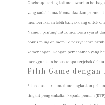
Onebetqq sering kali menawarkan berbaga
yang sudah lama. Memanfaatkan promosi in
memberi kalian lebih banyak uang untuk d
Namun, penting untuk membaca syarat dan
bonus mungkin memiliki persyaratan taruh
kemenangan. Dengan pemahaman yang baik 
menggunakan bonus tanpa terjebak dalam 
Pilih Game dengan 
Salah satu cara untuk meningkatkan pelua
tingkat pengembalian kepada pemain (RTP)