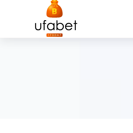
Skip
to
content