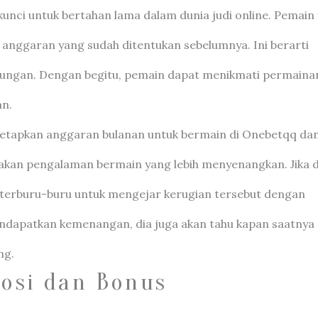
kunci untuk bertahan lama dalam dunia judi online. Pemain
i anggaran yang sudah ditentukan sebelumnya. Ini berarti
tungan. Dengan begitu, pemain dapat menikmati permaina
an.
etapkan anggaran bulanan untuk bermain di Onebetqq da
kan pengalaman bermain yang lebih menyenangkan. Jika d
n terburu-buru untuk mengejar kerugian tersebut dengan
 mendapatkan kemenangan, dia juga akan tahu kapan saatnya
ng.
osi dan Bonus