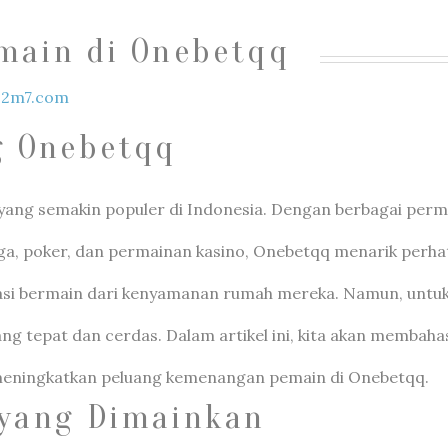
rmain di Onebetqq
32m7.com
g Onebetqq
yang semakin populer di Indonesia. Dengan berbagai per
ga, poker, dan permainan kasino, Onebetqq menarik perha
asi bermain dari kenyamanan rumah mereka. Namun, untuk
ng tepat dan cerdas. Dalam artikel ini, kita akan membaha
meningkatkan peluang kemenangan pemain di Onebetqq.
yang Dimainkan