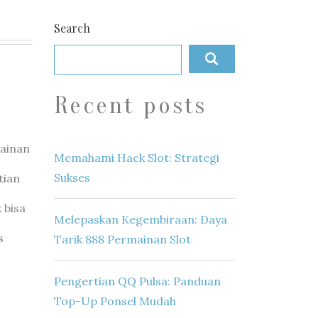
Search
Recent posts
mainan
Memahami Hack Slot: Strategi
Sukses
tian
 bisa
Melepaskan Kegembiraan: Daya
s
Tarik 888 Permainan Slot
Pengertian QQ Pulsa: Panduan
Top-Up Ponsel Mudah