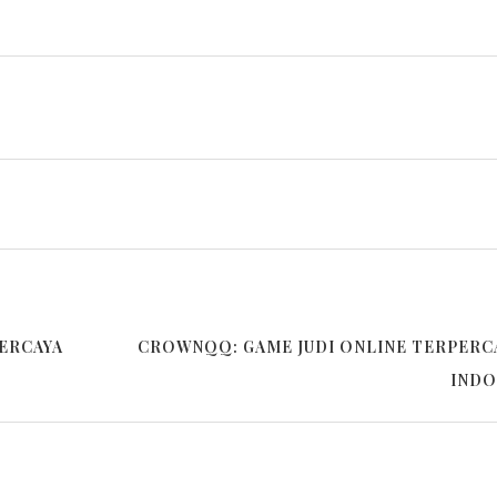
ERCAYA
CROWNQQ: GAME JUDI ONLINE TERPERCA
INDO