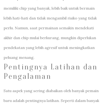
memiliki chip yang banyak, lebih baik untuk bermain
lebih hati-hati dan tidak mengambil risiko yang tidak
perlu. Namun, saat permainan semakin mendekati
akhir dan chip mulai berkurang, mungkin diperlukan
pendekatan yang lebih agresif untuk meningkatkan
peluang menang.
Pentingnya Latihan dan
Pengalaman
Satu aspek yang sering diabaikan oleh banyak pemain
baru adalah pentingnya latihan. Seperti dalam banyak