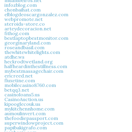
muambeiros.net
infozblog.com
chonbaihat.com
elblogdeoscargonzalez.com
webpromote.net
steroids-store.co
arteydecoracion.net
fithog.com
bestlaptopbestmonitor.com
georginaryland.com
roseandbasil.com
thewhitewhitelights.com
atdhe.ws
heckrodtwetland.org
halfheardinthestillness.com
mybestmassagechair.com
ericreed.net
fluxetine.com
mobilecasino8760.com
betqq3.net
casinoloans5.us
CasinoAuction.us
kipooglecouk.us
mykitchennhome.com
aumoulinvert.com
thefoodiepassport.com
superwindowproject.com
papibakigrafo.com