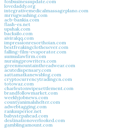
foxbusinessupdate.com
lovedaddy.org
integrativemedicalmassageplano.com
mrrugwashing.com
acb-bankia.com
flash-es.net
upshak.com
backsilo.com
siviralqq.com
impressionresorthoian.com
bestfreakingclothesever.com
falling-film-evaporator.com
sumuslawfirm.com
nursingprowriters.com
greenmountainthreadwear.com
acutedispensary.com
sattamatkanewsblog.com
cryptocurrencytradingcn.com
totowaz.com
charlestonwipesettlement.com
brandfollowmarket.com
weeklyjobnews.com
countyanimalshelter.com
adwebtagging.com
ranksuperior.net
babystepahead.com
destinationoverlooked.com
gamblingamount.com