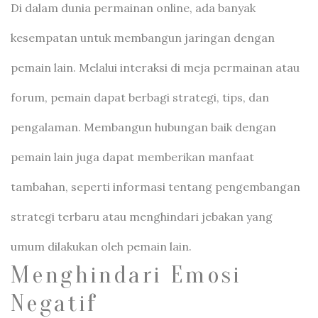
Di dalam dunia permainan online, ada banyak
kesempatan untuk membangun jaringan dengan
pemain lain. Melalui interaksi di meja permainan atau
forum, pemain dapat berbagi strategi, tips, dan
pengalaman. Membangun hubungan baik dengan
pemain lain juga dapat memberikan manfaat
tambahan, seperti informasi tentang pengembangan
strategi terbaru atau menghindari jebakan yang
umum dilakukan oleh pemain lain.
Menghindari Emosi
Negatif