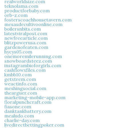
realworldsize.com
teknolama.com
productforbaby.com
orb-z.com
fosterscoachhousetavern.com
mesasdecultivoonline.com
boilersnbits.com
latestviralpost.com
newfreearticle.com
blitzpowerusa.com
gardenofeaten.com
hycys05.com
onemoremilerunning.com
snowboardsteez.com
instagrambioforgirls.com
cashflowxfiles.com
kmbb10.com
getxtrem.com
weactinfo.com
meshingsocial.com
thearguer.com
marketing-mobile-app.com
floralpunchcraft.com
fiasone.com
danktankbattery.com
mealudo.com
charlie-day.com
livedirectbettingpoker.com