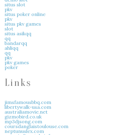
situs slot
pkv
situs poker online
pkv
situs pkv games
slot
situs asikqq
qq
bandarqq
ahliqq
qq
pkv
pkv games
poker
Links
jimsfamousbbq.com
libertywalk-usa.com
australiamovie.net
gizmobird.co.uk
mp3djsong.com
coursdanglaistoulouse.com
neptunuslex.com