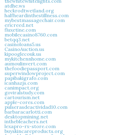
thewhitewhitelights.com
atdhe.ws
heckrodtwetland.org
halfheardinthestillness.com
mybestmassagechair.com
ericreed.net
fluxetine.com
mobilecasino8760.com
betqq3.net
casinoloans5.us
CasinoAuction.us
kipooglecouk.us
mykitchennhome.com
aumoulinvert.com
thefoodiepassport.com
superwindowproject.com
papibakigrafo.com
icanhazjs.com
canimpact.org
goviralstudy.com
cartourism.net
apple-cores.com
pulserasdeactividad10.com
barbaracarlotti.com
desktopmining.net
inthebleachers.net
lexapro-rx-store.com
buyskincareproducts.org