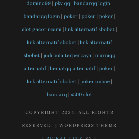
domino99
|
pkv qq
|
bandarqq login
|
bandarqq login
|
poker
|
poker
|
poker
|
slot gacor resmi
|
link alternatif sbobet
|
link alternatif sbobet
|
link alternatif
sbobet
|
judi bola terpercaya
|
murniqq
alternatif
|
hematqq alternatif
|
poker
|
link alternatif sbobet
|
poker online
|
bandarq
|
x500 slot
COPYRIGHT 2024. ALL RIGHTS
RESERVED. | WORDPRESS THEME
|
SPIRAL LITE
BY |