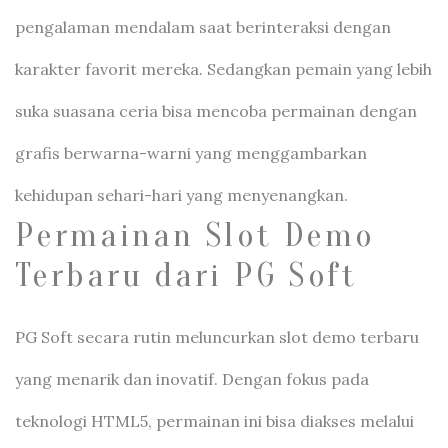
pengalaman mendalam saat berinteraksi dengan
karakter favorit mereka. Sedangkan pemain yang lebih
suka suasana ceria bisa mencoba permainan dengan
grafis berwarna-warni yang menggambarkan
kehidupan sehari-hari yang menyenangkan.
Permainan Slot Demo
Terbaru dari PG Soft
PG Soft secara rutin meluncurkan slot demo terbaru
yang menarik dan inovatif. Dengan fokus pada
teknologi HTML5, permainan ini bisa diakses melalui