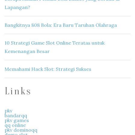
Lapangan?
Bangkitnya 808 Bola: Era Baru Taruhan Olahraga
10 Strategi Game Slot Online Teratas untuk
Kemenangan Besar
Memahami Hack Slot: Strategi Sukses
Links
pkv
bandarqq
pkv games
qq online
pkv dominoqq
demo slot