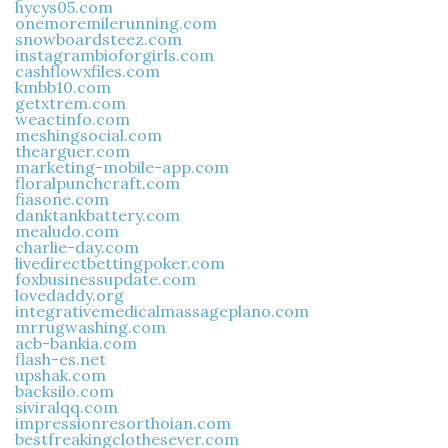
hycys05.com
onemoremilerunning.com
snowboardsteez.com
instagrambioforgirls.com
cashflowxfiles.com
kmbb10.com
getxtrem.com
weactinfo.com
meshingsocial.com
thearguer.com
marketing-mobile-app.com
floralpunchcraft.com
fiasone.com
danktankbattery.com
mealudo.com
charlie-day.com
livedirectbettingpoker.com
foxbusinessupdate.com
lovedaddy.org
integrativemedicalmassageplano.com
mrrugwashing.com
acb-bankia.com
flash-es.net
upshak.com
backsilo.com
siviralqq.com
impressionresorthoian.com
bestfreakingclothesever.com