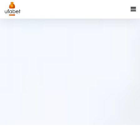
Skip
to
content