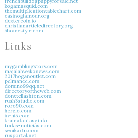
frenchbulldogpuppyforsale.net
kogamasquid.com
themultiplicationtablechart.com
casinoglamour.org
dextercoin.io
christianarticledirectory.org
5homestyle.com
Links
mygamblingstory.com
majalahwekonews.com
2017hoganoutlet.com
pelmanec.com
domino99qq.net
directoryoftheweb.com
donttellashton.com
rush3studio.com
roro90.com
herzio.com
in-hi5.com
krainafantasy.info
todas-noticias.com
senikartu.com
rusportal.net