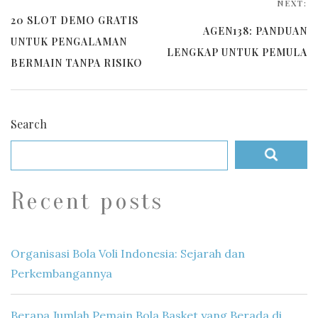
NEXT:
20 SLOT DEMO GRATIS
AGEN138: PANDUAN
UNTUK PENGALAMAN
LENGKAP UNTUK PEMULA
BERMAIN TANPA RISIKO
Search
Recent posts
Organisasi Bola Voli Indonesia: Sejarah dan
Perkembangannya
Berapa Jumlah Pemain Bola Basket yang Berada di