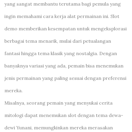
yang sangat membantu terutama bagi pemula yang
ingin memahami cara kerja alat permainan ini. Slot
demo memberikan kesempatan untuk mengeksplorasi
berbagai tema menarik, mulai dari petualangan
fantasi hingga tema klasik yang nostalgia. Dengan
banyaknya variasi yang ada, pemain bisa menemukan
jenis permainan yang paling sesuai dengan preferensi
mereka.
Misalnya, seorang pemain yang menyukai cerita
mitologi dapat menemukan slot dengan tema dewa-
dewi Yunani, memungkinkan mereka merasakan