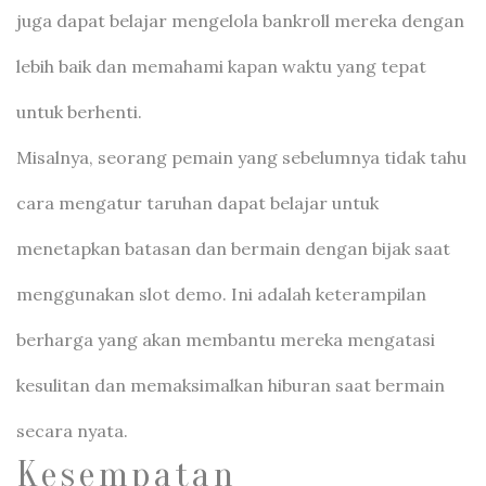
juga dapat belajar mengelola bankroll mereka dengan
lebih baik dan memahami kapan waktu yang tepat
untuk berhenti.
Misalnya, seorang pemain yang sebelumnya tidak tahu
cara mengatur taruhan dapat belajar untuk
menetapkan batasan dan bermain dengan bijak saat
menggunakan slot demo. Ini adalah keterampilan
berharga yang akan membantu mereka mengatasi
kesulitan dan memaksimalkan hiburan saat bermain
secara nyata.
Kesempatan