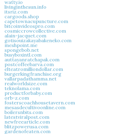
watty.io
livinginthesun.info
itsriz.com
cargoods.shop
capetownacupuncture.com
bitcoinvideospro.com
cosmiccrowcollective.com
alain-jacquet.com
gotisouizakayabakeneko.com
meshpoint.me
spongebob.net
busyboxintl.com
auttayanratchapak.com
postcoffeebarva.com
elteatromilliondollar.com
burgerkingfranchise.org
vallarpadathamma.net
realworldsize.com
teknolama.com
productforbaby.com
orb-z.com
fosterscoachhousetavern.com
mesasdecultivoonline.com
boilersnbits.com
latestviralpost.com
newfreearticle.com
blitzpowerusa.com
gardenofeaten.com