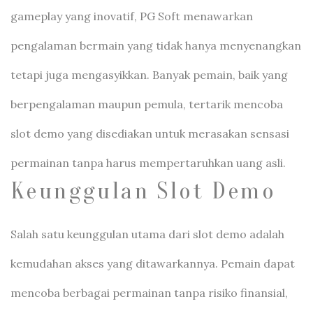
gameplay yang inovatif, PG Soft menawarkan
pengalaman bermain yang tidak hanya menyenangkan
tetapi juga mengasyikkan. Banyak pemain, baik yang
berpengalaman maupun pemula, tertarik mencoba
slot demo yang disediakan untuk merasakan sensasi
permainan tanpa harus mempertaruhkan uang asli.
Keunggulan Slot Demo
Salah satu keunggulan utama dari slot demo adalah
kemudahan akses yang ditawarkannya. Pemain dapat
mencoba berbagai permainan tanpa risiko finansial,