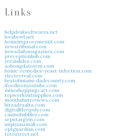
Links
helpdesksoftwares.net
lovabowl.net
homeimprovementit.com
newstribunal.com
newsdailymagazines.com
preceptionhub.com
yeezislides.com
aobongdatotem.com
home-remedies-yeast-infection.com
electroreal.com
bestofmiami-dadecounty.com
ifoodieonyoutube.com
mineshoppingcart.com
topworkoutsupplies.com
mouthshutreviews.com
hirzadesalta.com
digitallifeopoly.com
casinobubbles.com
seputargym.com
impiyanamall.com
optguardian.com
totostreet.net