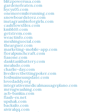
blitzpowerusa.com
gardenofeaten.com
hycys05.com
onemoremilerunning.com
snowboardsteez.com
instagrambioforgirls.com
cashflowxfiles.com
kmbb10.com
getxtrem.com
weactinfo.com
meshingsocial.com
thearguer.com
marketing-mobile-app.com
floralpunchcraft.com
fiasone.com
danktankbattery.com
mealudo.com
charlie-day.com
livedirectbettingpoker.com
foxbusinessupdate.com
lovedaddy.org
integrativemedicalmassageplano.com
mrrugwashing.com
acb-bankia.com
flash-es.net
upshak.com
backsilo.com
siviralqq.com