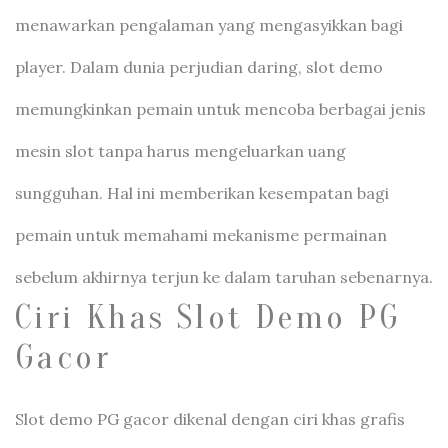
menawarkan pengalaman yang mengasyikkan bagi
player. Dalam dunia perjudian daring, slot demo
memungkinkan pemain untuk mencoba berbagai jenis
mesin slot tanpa harus mengeluarkan uang
sungguhan. Hal ini memberikan kesempatan bagi
pemain untuk memahami mekanisme permainan
sebelum akhirnya terjun ke dalam taruhan sebenarnya.
Ciri Khas Slot Demo PG
Gacor
Slot demo PG gacor dikenal dengan ciri khas grafis