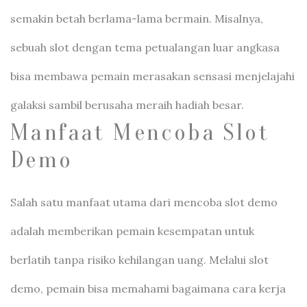
semakin betah berlama-lama bermain. Misalnya,
sebuah slot dengan tema petualangan luar angkasa
bisa membawa pemain merasakan sensasi menjelajahi
galaksi sambil berusaha meraih hadiah besar.
Manfaat Mencoba Slot
Demo
Salah satu manfaat utama dari mencoba slot demo
adalah memberikan pemain kesempatan untuk
berlatih tanpa risiko kehilangan uang. Melalui slot
demo, pemain bisa memahami bagaimana cara kerja