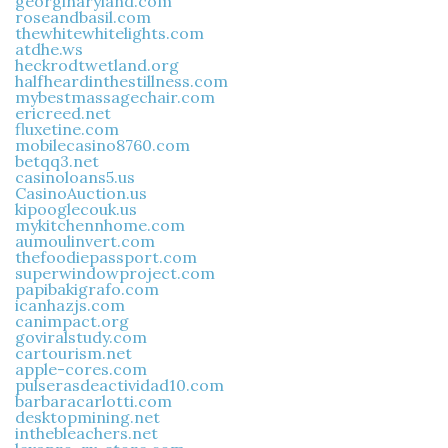
georginaryland.com
roseandbasil.com
thewhitewhitelights.com
atdhe.ws
heckrodtwetland.org
halfheardinthestillness.com
mybestmassagechair.com
ericreed.net
fluxetine.com
mobilecasino8760.com
betqq3.net
casinoloans5.us
CasinoAuction.us
kipooglecouk.us
mykitchennhome.com
aumoulinvert.com
thefoodiepassport.com
superwindowproject.com
papibakigrafo.com
icanhazjs.com
canimpact.org
goviralstudy.com
cartourism.net
apple-cores.com
pulserasdeactividad10.com
barbaracarlotti.com
desktopmining.net
inthebleachers.net