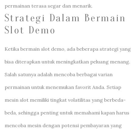
permainan terasa segar dan menarik.
Strategi Dalam Bermain
Slot Demo
Ketika bermain slot demo, ada beberapa strategi yang
bisa diterapkan untuk meningkatkan peluang menang.
Salah satunya adalah mencoba berbagai varian
permainan untuk menemukan favorit Anda. Setiap
mesin slot memiliki tingkat volatilitas yang berbeda-
beda, sehingga penting untuk memahami kapan harus
mencoba mesin dengan potensi pembayaran yang