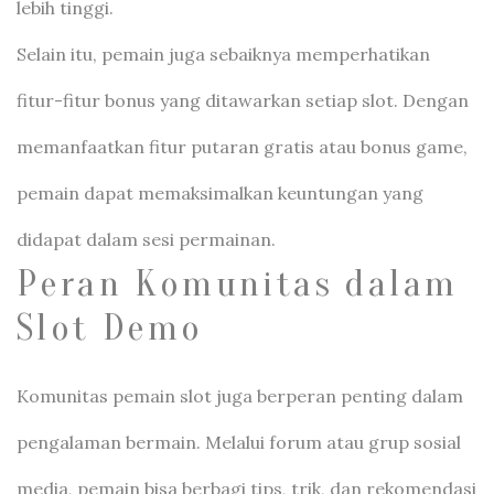
lebih tinggi.
Selain itu, pemain juga sebaiknya memperhatikan
fitur-fitur bonus yang ditawarkan setiap slot. Dengan
memanfaatkan fitur putaran gratis atau bonus game,
pemain dapat memaksimalkan keuntungan yang
didapat dalam sesi permainan.
Peran Komunitas dalam
Slot Demo
Komunitas pemain slot juga berperan penting dalam
pengalaman bermain. Melalui forum atau grup sosial
media, pemain bisa berbagi tips, trik, dan rekomendasi