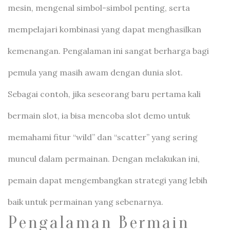
mesin, mengenal simbol-simbol penting, serta
mempelajari kombinasi yang dapat menghasilkan
kemenangan. Pengalaman ini sangat berharga bagi
pemula yang masih awam dengan dunia slot.
Sebagai contoh, jika seseorang baru pertama kali
bermain slot, ia bisa mencoba slot demo untuk
memahami fitur “wild” dan “scatter” yang sering
muncul dalam permainan. Dengan melakukan ini,
pemain dapat mengembangkan strategi yang lebih
baik untuk permainan yang sebenarnya.
Pengalaman Bermain