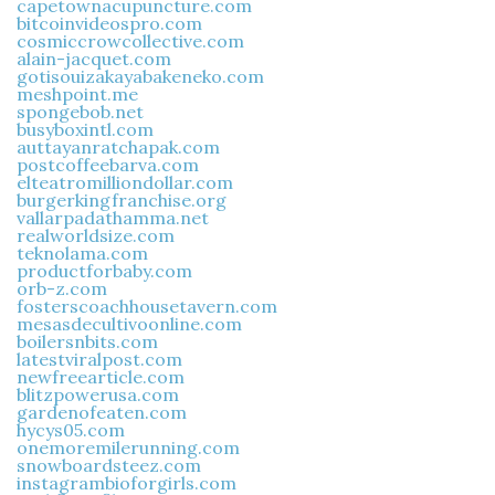
capetownacupuncture.com
bitcoinvideospro.com
cosmiccrowcollective.com
alain-jacquet.com
gotisouizakayabakeneko.com
meshpoint.me
spongebob.net
busyboxintl.com
auttayanratchapak.com
postcoffeebarva.com
elteatromilliondollar.com
burgerkingfranchise.org
vallarpadathamma.net
realworldsize.com
teknolama.com
productforbaby.com
orb-z.com
fosterscoachhousetavern.com
mesasdecultivoonline.com
boilersnbits.com
latestviralpost.com
newfreearticle.com
blitzpowerusa.com
gardenofeaten.com
hycys05.com
onemoremilerunning.com
snowboardsteez.com
instagrambioforgirls.com