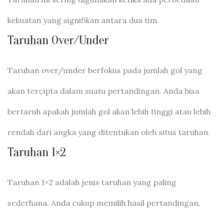
kekuatan yang signifikan antara dua tim.
Taruhan Over/Under
Taruhan over/under berfokus pada jumlah gol yang
akan tercipta dalam suatu pertandingan. Anda bisa
bertaruh apakah jumlah gol akan lebih tinggi atau lebih
rendah dari angka yang ditentukan oleh situs taruhan.
Taruhan 1×2
Taruhan 1×2 adalah jenis taruhan yang paling
sederhana. Anda cukup memilih hasil pertandingan,