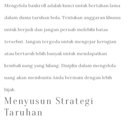
Mengelola bankroll adalah kunci untuk bertahan lama
dalam dunia taruhan bola. Tentukan anggaran khusus
untuk berjudi dan jangan pernah melebihi batas
tersebut. Jangan tergoda untuk mengejar kerugian
atau bertaruh lebih banyak untuk mendapatkan
kembali uang yang hilang. Disiplin dalam mengelola
uang akan membantu Anda bermain dengan lebih
bijak.
Menyusun Strategi
Taruhan