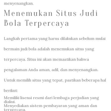
menyenangkan.
Menemukan Situs Judi
Bola Terpercaya
Langkah pertama yang harus dilakukan sebelum mulai
bermain judi bola adalah menemukan situs yang
terpercaya. Situs ini akan memastikan bahwa
pengalaman Anda aman, adil, dan menyenangkan.
Untuk memilih situs yang tepat, pastikan beberapa hal
berikut:
Memiliki lisensi resmi dari lembaga perjudian yang
diakui.
Menyediakan sistem pembayaran yang aman dan
terpercaya.