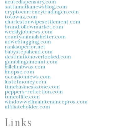
acutedispensary.com
sattamatkanewsblog.com
cryptocurrencytradingcn.com
totowaz.com
charlestonwipesettlement.com
brandfollowmarket.com
weeklyjobnews.com
countyanimalshelter.com
adwebtagging.com
ranksuperior.net
babystepahead.com
destinationoverlooked.com
gamblingamount.com
hillclimbwax.com
hnopse.com
occasionnews.com
lustofmoney.com
timebusinesszone.com
peppers-reflection.com
tuneoflife.com
windowwellmaintenancepros.com
affiliateholder.com
Links