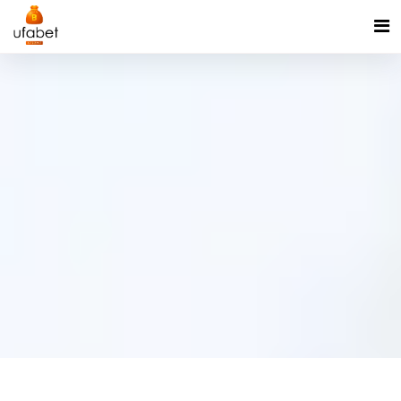
Skip
to
content