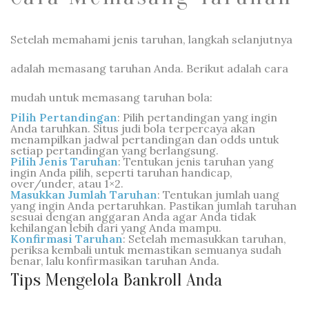
Setelah memahami jenis taruhan, langkah selanjutnya
adalah memasang taruhan Anda. Berikut adalah cara
mudah untuk memasang taruhan bola:
Pilih Pertandingan
: Pilih pertandingan yang ingin
Anda taruhkan. Situs judi bola terpercaya akan
menampilkan jadwal pertandingan dan odds untuk
setiap pertandingan yang berlangsung.
Pilih Jenis Taruhan
: Tentukan jenis taruhan yang
ingin Anda pilih, seperti taruhan handicap,
over/under, atau 1×2.
Masukkan Jumlah Taruhan
: Tentukan jumlah uang
yang ingin Anda pertaruhkan. Pastikan jumlah taruhan
sesuai dengan anggaran Anda agar Anda tidak
kehilangan lebih dari yang Anda mampu.
Konfirmasi Taruhan
: Setelah memasukkan taruhan,
periksa kembali untuk memastikan semuanya sudah
benar, lalu konfirmasikan taruhan Anda.
Tips Mengelola Bankroll Anda