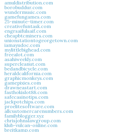
amuldistribution.com
borobuddur.com
wundermusic.com
gamefungames.com
25-minute-timer.com
creativefuntask.com
engrsaifulsaif.com
cheapbtcminers.com
unionstationtogeorgetown.com
iamayudoc.com
mylittlebighead.com
freealot.com
asahiweekly.com
supercleanut.com
bedandbicycle.com
heraldcalifornia.com
graphicmonkeys.com
gamepixies.com
drawneastart.com
fasthokislot88.com
safecasinotips.com
jackpotchips.com
proelitesoftware.com
allcustomercarenumbers.com
familyblogger.xyz
chrisjohnslawgroup.com
klub-vulcan-online.com
breitkamp.com