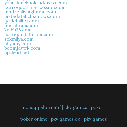
your-facebook-address.com
perroquet-ma-passion.com
modrenlivinghome.com
instadatahelpainews.com
geekdailies.com
merchrain.com
kmbb28.com
callreportsforum.com
sokmilya.com
abyluny.com
boomjavtrk.com
apklead.net
menuqq alternatif
|
pkv games
|
poker
|
poker online
|
pkv games qq
|
pkv games