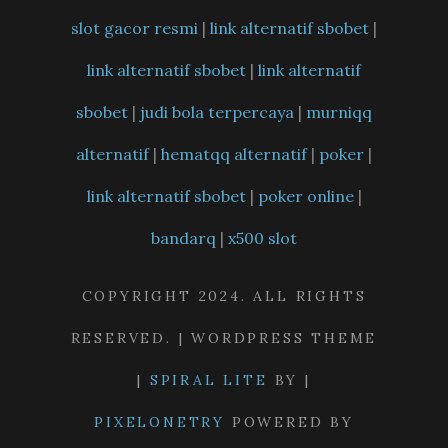
slot gacor resmi
|
link alternatif sbobet
|
link alternatif sbobet
|
link alternatif
sbobet
|
judi bola terpercaya
|
murniqq
alternatif
|
hematqq alternatif
|
poker
|
link alternatif sbobet
|
poker online
|
bandarq
|
x500 slot
COPYRIGHT 2024. ALL RIGHTS
RESERVED. | WORDPRESS THEME
|
SPIRAL LITE
BY |
PIXELONETRY
POWERED BY