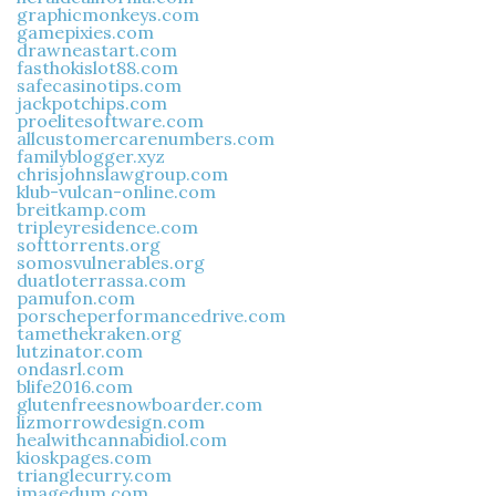
graphicmonkeys.com
gamepixies.com
drawneastart.com
fasthokislot88.com
safecasinotips.com
jackpotchips.com
proelitesoftware.com
allcustomercarenumbers.com
familyblogger.xyz
chrisjohnslawgroup.com
klub-vulcan-online.com
breitkamp.com
tripleyresidence.com
softtorrents.org
somosvulnerables.org
duatloterrassa.com
pamufon.com
porscheperformancedrive.com
tamethekraken.org
lutzinator.com
ondasrl.com
blife2016.com
glutenfreesnowboarder.com
lizmorrowdesign.com
healwithcannabidiol.com
kioskpages.com
trianglecurry.com
imagedum.com