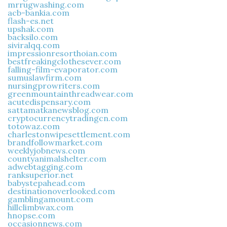
mrrugwashing.com
acb-bankia.com
flash-es.net
upshak.com
backsilo.com
siviralqq.com
impressionresorthoian.com
bestfreakingclothesever.com
falling-film-evaporator.com
sumuslawfirm.com
nursingprowriters.com
greenmountainthreadwear.com
acutedispensary.com
sattamatkanewsblog.com
cryptocurrencytradingcn.com
totowaz.com
charlestonwipesettlement.com
brandfollowmarket.com
weeklyjobnews.com
countyanimalshelter.com
adwebtagging.com
ranksuperior.net
babystepahead.com
destinationoverlooked.com
gamblingamount.com
hillclimbwax.com
hnopse.com
occasionnews.com