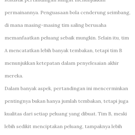
permainannya. Penguasaan bola cenderung seimbang,
di mana masing-masing tim saling berusaha
memanfaatkan peluang sebaik mungkin. Selain itu, tim
A mencatatkan lebih banyak tembakan, tetapi tim B
menunjukkan ketepatan dalam penyelesaian akhir
mereka.
Dalam banyak aspek, pertandingan ini mencerminkan
pentingnya bukan hanya jumlah tembakan, tetapi juga
kualitas dari setiap peluang yang dibuat. Tim B, meski
lebih sedikit menciptakan peluang, tampaknya lebih