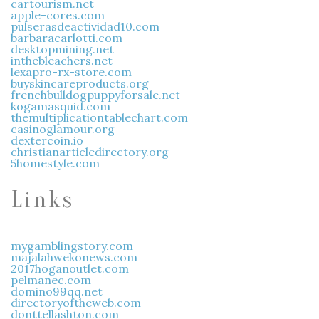
cartourism.net
apple-cores.com
pulserasdeactividad10.com
barbaracarlotti.com
desktopmining.net
inthebleachers.net
lexapro-rx-store.com
buyskincareproducts.org
frenchbulldogpuppyforsale.net
kogamasquid.com
themultiplicationtablechart.com
casinoglamour.org
dextercoin.io
christianarticledirectory.org
5homestyle.com
Links
mygamblingstory.com
majalahwekonews.com
2017hoganoutlet.com
pelmanec.com
domino99qq.net
directoryoftheweb.com
donttellashton.com