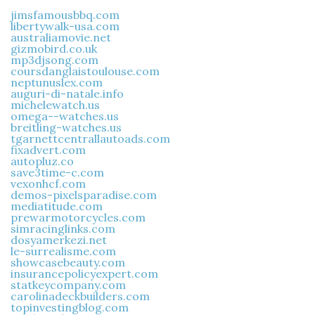
jimsfamousbbq.com
libertywalk-usa.com
australiamovie.net
gizmobird.co.uk
mp3djsong.com
coursdanglaistoulouse.com
neptunuslex.com
auguri-di-natale.info
michelewatch.us
omega--watches.us
breitling-watches.us
tgarnettcentrallautoads.com
fixadvert.com
autopluz.co
save3time-c.com
vexonhcf.com
demos-pixelsparadise.com
mediatitude.com
prewarmotorcycles.com
simracinglinks.com
dosyamerkezi.net
le-surrealisme.com
showcasebeauty.com
insurancepolicyexpert.com
statkeycompany.com
carolinadeckbuilders.com
topinvestingblog.com