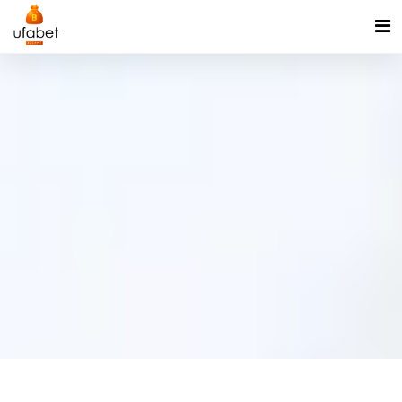
Skip
to
content