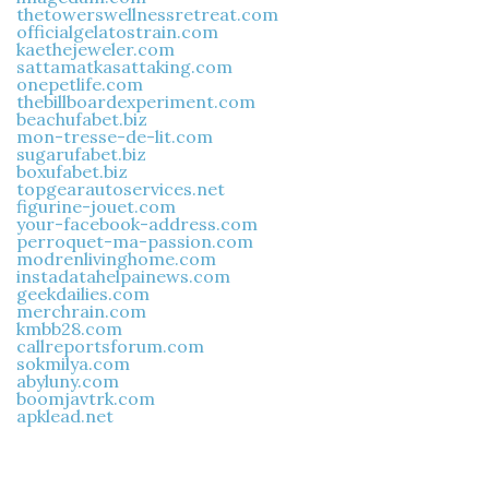
thetowerswellnessretreat.com
officialgelatostrain.com
kaethejeweler.com
sattamatkasattaking.com
onepetlife.com
thebillboardexperiment.com
beachufabet.biz
mon-tresse-de-lit.com
sugarufabet.biz
boxufabet.biz
topgearautoservices.net
figurine-jouet.com
your-facebook-address.com
perroquet-ma-passion.com
modrenlivinghome.com
instadatahelpainews.com
geekdailies.com
merchrain.com
kmbb28.com
callreportsforum.com
sokmilya.com
abyluny.com
boomjavtrk.com
apklead.net