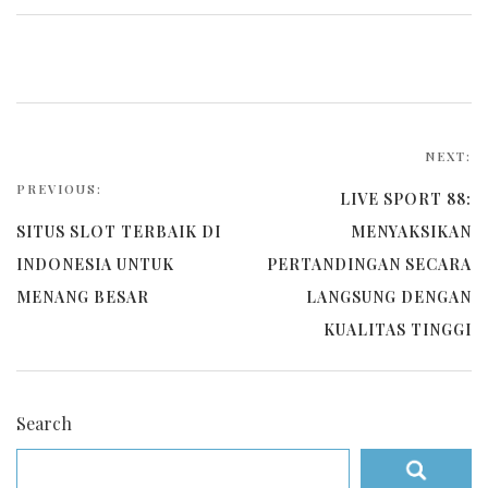
Post
navigation
NEXT:
PREVIOUS:
LIVE SPORT 88:
SITUS SLOT TERBAIK DI
MENYAKSIKAN
INDONESIA UNTUK
PERTANDINGAN SECARA
MENANG BESAR
LANGSUNG DENGAN
KUALITAS TINGGI
Search