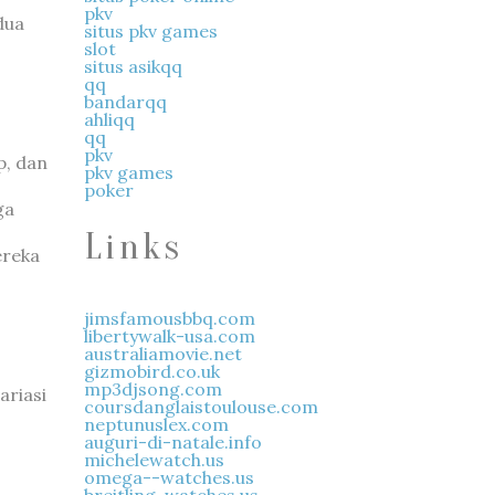
pkv
dua
situs pkv games
slot
situs asikqq
qq
bandarqq
ahliqq
qq
pkv
p, dan
pkv games
poker
ga
Links
ereka
jimsfamousbbq.com
libertywalk-usa.com
australiamovie.net
gizmobird.co.uk
mp3djsong.com
ariasi
coursdanglaistoulouse.com
neptunuslex.com
auguri-di-natale.info
michelewatch.us
omega--watches.us