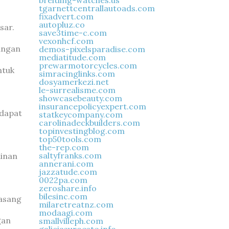
breitling-watches.us
tgarnettcentrallautoads.com
fixadvert.com
autopluz.co
sar.
save3time-c.com
vexonhcf.com
tangan
demos-pixelsparadise.com
mediatitude.com
prewarmotorcycles.com
ntuk
simracinglinks.com
dosyamerkezi.net
le-surrealisme.com
showcasebeauty.com
insurancepolicyexpert.com
 dapat
statkeycompany.com
carolinadeckbuilders.com
topinvestingblog.com
top50tools.com
the-rep.com
saltyfranks.com
ainan
annerani.com
jazzatude.com
0022pa.com
zeroshare.info
bilesinc.com
pasang
milaretreatnz.com
modaagi.com
gan
smallvilleph.com