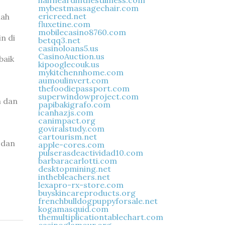
halfheardinthestillness.com
mybestmassagechair.com
ericreed.net
lah
fluxetine.com
mobilecasino8760.com
n di
betqq3.net
casinoloans5.us
CasinoAuction.us
baik
kipooglecouk.us
mykitchennhome.com
aumoulinvert.com
thefoodiepassport.com
superwindowproject.com
m dan
papibakigrafo.com
icanhazjs.com
canimpact.org
goviralstudy.com
cartourism.net
 dan
apple-cores.com
pulserasdeactividad10.com
barbaracarlotti.com
desktopmining.net
inthebleachers.net
lexapro-rx-store.com
buyskincareproducts.org
frenchbulldogpuppyforsale.net
kogamasquid.com
themultiplicationtablechart.com