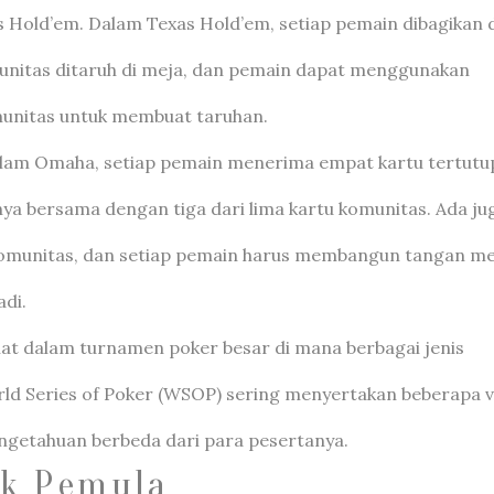
as Hold’em. Dalam Texas Hold’em, setiap pemain dibagikan 
omunitas ditaruh di meja, dan pemain dapat menggunakan
munitas untuk membuat taruhan.
Dalam Omaha, setiap pemain menerima empat kartu tertutu
a bersama dengan tiga dari lima kartu komunitas. Ada ju
 komunitas, dan setiap pemain harus membangun tangan m
adi.
ihat dalam turnamen poker besar di mana berbagai jenis
ld Series of Poker (WSOP) sering menyertakan beberapa v
ngetahuan berbeda dari para pesertanya.
uk Pemula