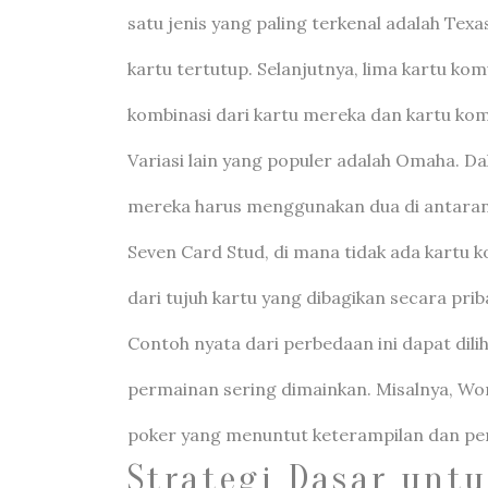
satu jenis yang paling terkenal adalah Tex
kartu tertutup. Selanjutnya, lima kartu k
kombinasi dari kartu mereka dan kartu ko
Variasi lain yang populer adalah Omaha. 
mereka harus menggunakan dua di antarany
Seven Card Stud, di mana tidak ada kartu
dari tujuh kartu yang dibagikan secara prib
Contoh nyata dari perbedaan ini dapat dil
permainan sering dimainkan. Misalnya, Wor
poker yang menuntut keterampilan dan pe
Strategi Dasar unt