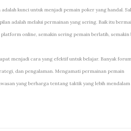
an adalah kunci untuk menjadi pemain poker yang handal. Sa
lan adalah melalui permainan yang sering. Baik itu bermai
latform online, semakin sering pemain berlatih, semakin 
at menjadi cara yang efektif untuk belajar. Banyak foru
 strategi, dan pengalaman. Mengamati permainan pemain
asan yang berharga tentang taktik yang lebih mendalam