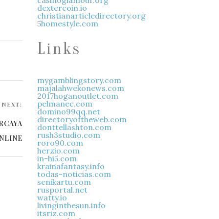
casinoglamour.org
dextercoin.io
christianarticledirectory.org
5homestyle.com
Links
mygamblingstory.com
majalahwekonews.com
2017hoganoutlet.com
pelmanec.com
NEXT:
domino99qq.net
directoryoftheweb.com
RCAYA
donttellashton.com
rush3studio.com
NLINE
roro90.com
herzio.com
in-hi5.com
krainafantasy.info
todas-noticias.com
senikartu.com
rusportal.net
watty.io
livinginthesun.info
itsriz.com