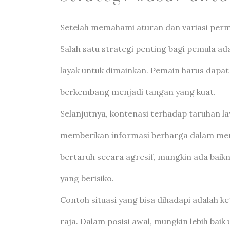
Setelah memahami aturan dan variasi perma
Salah satu strategi penting bagi pemula a
layak untuk dimainkan. Pemain harus dapat
berkembang menjadi tangan yang kuat.
Selanjutnya, kontenasi terhadap taruhan l
memberikan informasi berharga dalam meng
bertaruh secara agresif, mungkin ada baik
yang berisiko.
Contoh situasi yang bisa dihadapi adalah k
raja. Dalam posisi awal, mungkin lebih ba