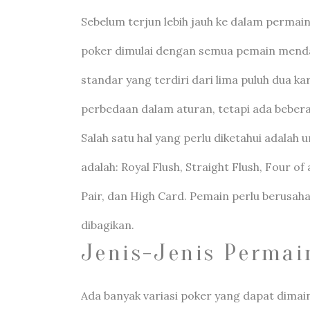
Sebelum terjun lebih jauh ke dalam perma
poker dimulai dengan semua pemain mendap
standar yang terdiri dari lima puluh dua ka
perbedaan dalam aturan, tetapi ada beber
Salah satu hal yang perlu diketahui adalah u
adalah: Royal Flush, Straight Flush, Four of
Pair, dan High Card. Pemain perlu berusah
dibagikan.
Jenis-Jenis Permai
Ada banyak variasi poker yang dapat dimai