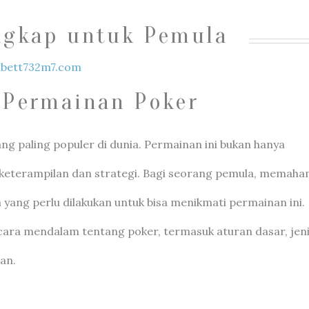
ngkap untuk Pemula
bett732m7.com
 Permainan Poker
ng paling populer di dunia. Permainan ini bukan hanya
keterampilan dan strategi. Bagi seorang pemula, memaha
yang perlu dilakukan untuk bisa menikmati permainan ini.
cara mendalam tentang poker, termasuk aturan dasar, jen
an.