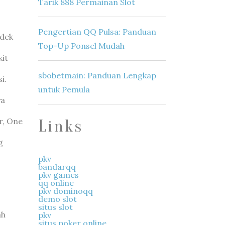
Tarik 888 Permainan Slot
Pengertian QQ Pulsa: Panduan
 dek
Top-Up Ponsel Mudah
kit
sbobetmain: Panduan Lengkap
i.
untuk Pemula
ya
ir, One
Links
g
pkv
bandarqq
pkv games
qq online
pkv dominoqq
demo slot
situs slot
ah
pkv
situs poker online