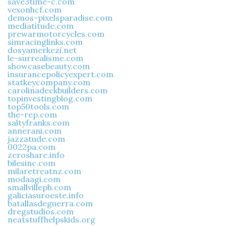
save3time-c.com
vexonhcf.com
demos-pixelsparadise.com
mediatitude.com
prewarmotorcycles.com
simracinglinks.com
dosyamerkezi.net
le-surrealisme.com
showcasebeauty.com
insurancepolicyexpert.com
statkeycompany.com
carolinadeckbuilders.com
topinvestingblog.com
top50tools.com
the-rep.com
saltyfranks.com
annerani.com
jazzatude.com
0022pa.com
zeroshare.info
bilesinc.com
milaretreatnz.com
modaagi.com
smallvilleph.com
galiciasuroeste.info
batallasdeguerra.com
dregstudios.com
neatstuffhelpskids.org