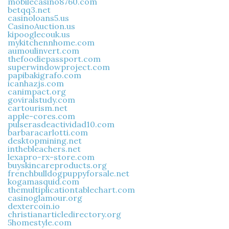
mobilecasino8760.com
betqq3.net
casinoloans5.us
CasinoAuction.us
kipooglecouk.us
mykitchennhome.com
aumoulinvert.com
thefoodiepassport.com
superwindowproject.com
papibakigrafo.com
icanhazjs.com
canimpact.org
goviralstudy.com
cartourism.net
apple-cores.com
pulserasdeactividad10.com
barbaracarlotti.com
desktopmining.net
inthebleachers.net
lexapro-rx-store.com
buyskincareproducts.org
frenchbulldogpuppyforsale.net
kogamasquid.com
themultiplicationtablechart.com
casinoglamour.org
dextercoin.io
christianarticledirectory.org
5homestyle.com