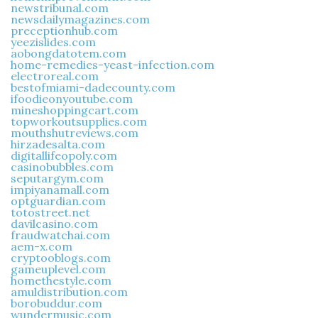
newstribunal.com
newsdailymagazines.com
preceptionhub.com
yeezislides.com
aobongdatotem.com
home-remedies-yeast-infection.com
electroreal.com
bestofmiami-dadecounty.com
ifoodieonyoutube.com
mineshoppingcart.com
topworkoutsupplies.com
mouthshutreviews.com
hirzadesalta.com
digitallifeopoly.com
casinobubbles.com
seputargym.com
impiyanamall.com
optguardian.com
totostreet.net
davilcasino.com
fraudwatchai.com
aem-x.com
cryptooblogs.com
gameuplevel.com
homethestyle.com
amuldistribution.com
borobuddur.com
wundermusic.com