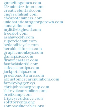
gamefungames.com
25-minute-timer.com
creativefuntask.com
engrsaifulsaif.com
cheapbtcminers.com
unionstationtogeorgetown.com
iamayudoc.com
mylittlebighead.com
freealot.com
asahiweekly.com
supercleanut.com
bedandbicycle.com
heraldcalifornia.com
graphicmonkeys.com
gamepixies.com
drawneastart.com
fasthokislot88.com
safecasinotips.com
jackpotchips.com
proelitesoftware.com
allcustomercarenumbers.com
familyblogger.xyz
chrisjohnslawgroup.com
klub-vulcan-online.com
breitkamp.com
tripleyresidence.com
softtorrents.org
somosvulnerables.org