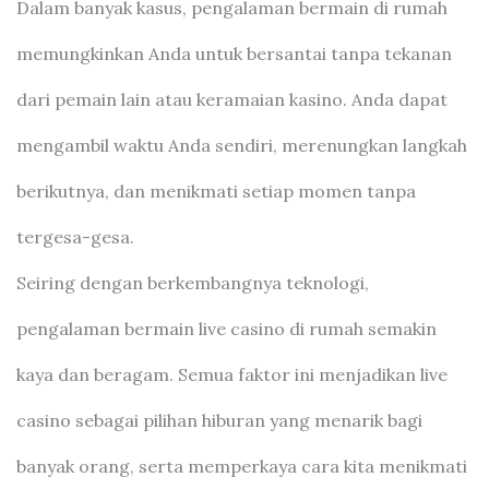
Dalam banyak kasus, pengalaman bermain di rumah
memungkinkan Anda untuk bersantai tanpa tekanan
dari pemain lain atau keramaian kasino. Anda dapat
mengambil waktu Anda sendiri, merenungkan langkah
berikutnya, dan menikmati setiap momen tanpa
tergesa-gesa.
Seiring dengan berkembangnya teknologi,
pengalaman bermain live casino di rumah semakin
kaya dan beragam. Semua faktor ini menjadikan live
casino sebagai pilihan hiburan yang menarik bagi
banyak orang, serta memperkaya cara kita menikmati