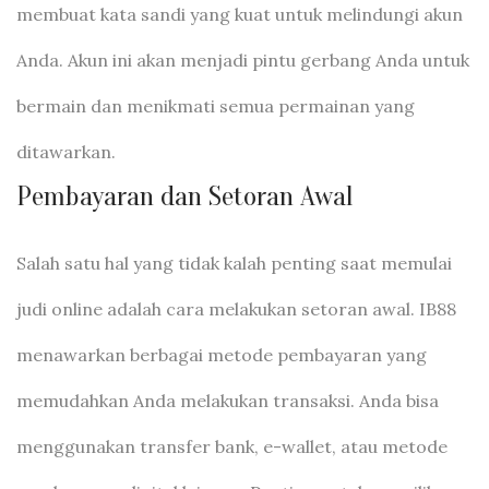
membuat kata sandi yang kuat untuk melindungi akun
Anda. Akun ini akan menjadi pintu gerbang Anda untuk
bermain dan menikmati semua permainan yang
ditawarkan.
Pembayaran dan Setoran Awal
Salah satu hal yang tidak kalah penting saat memulai
judi online adalah cara melakukan setoran awal. IB88
menawarkan berbagai metode pembayaran yang
memudahkan Anda melakukan transaksi. Anda bisa
menggunakan transfer bank, e-wallet, atau metode