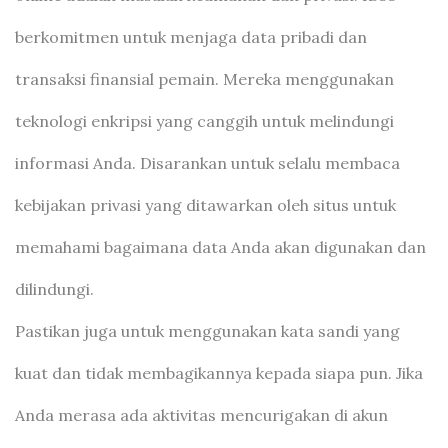
berkomitmen untuk menjaga data pribadi dan
transaksi finansial pemain. Mereka menggunakan
teknologi enkripsi yang canggih untuk melindungi
informasi Anda. Disarankan untuk selalu membaca
kebijakan privasi yang ditawarkan oleh situs untuk
memahami bagaimana data Anda akan digunakan dan
dilindungi.
Pastikan juga untuk menggunakan kata sandi yang
kuat dan tidak membagikannya kepada siapa pun. Jika
Anda merasa ada aktivitas mencurigakan di akun