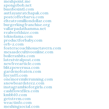
meshpoint.me
spongebob.net
busyboxintl.com
auttayanratchapak.com
postcoffeebarva.com
elteatromilliondollar.com
burgerkingfranchise.org
vallarpadathamma.net
realworldsize.com
teknolama.com
productforbaby.com
orb-z.com
fosterscoachhousetavern.com
mesasdecultivoonline.com
boilersnbits.com
latestviralpost.com
newfreearticle.com
blitzpowerusa.com
gardenofeaten.com
hycys05.com
onemoremilerunning.com
snowboardsteez.com
instagrambioforgirls.com
cashflowxfiles.com
kmbb10.com
getxtrem.com
weactinfo.com
meshingsocial.com