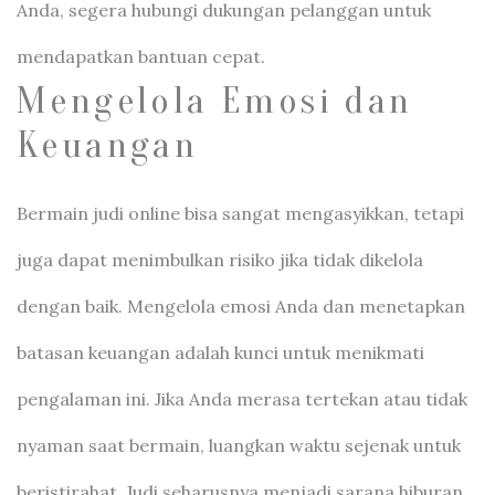
Anda, segera hubungi dukungan pelanggan untuk
mendapatkan bantuan cepat.
Mengelola Emosi dan
Keuangan
Bermain judi online bisa sangat mengasyikkan, tetapi
juga dapat menimbulkan risiko jika tidak dikelola
dengan baik. Mengelola emosi Anda dan menetapkan
batasan keuangan adalah kunci untuk menikmati
pengalaman ini. Jika Anda merasa tertekan atau tidak
nyaman saat bermain, luangkan waktu sejenak untuk
beristirahat. Judi seharusnya menjadi sarana hiburan,