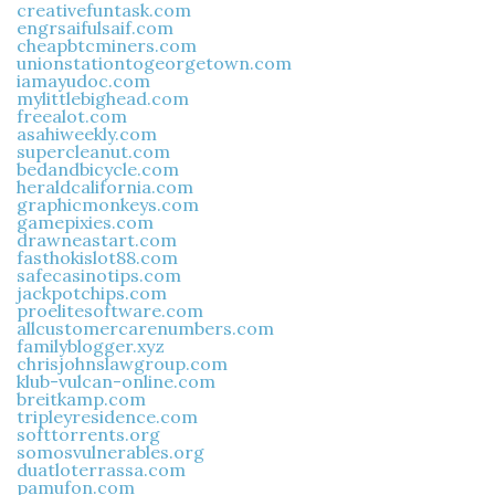
creativefuntask.com
engrsaifulsaif.com
cheapbtcminers.com
unionstationtogeorgetown.com
iamayudoc.com
mylittlebighead.com
freealot.com
asahiweekly.com
supercleanut.com
bedandbicycle.com
heraldcalifornia.com
graphicmonkeys.com
gamepixies.com
drawneastart.com
fasthokislot88.com
safecasinotips.com
jackpotchips.com
proelitesoftware.com
allcustomercarenumbers.com
familyblogger.xyz
chrisjohnslawgroup.com
klub-vulcan-online.com
breitkamp.com
tripleyresidence.com
softtorrents.org
somosvulnerables.org
duatloterrassa.com
pamufon.com