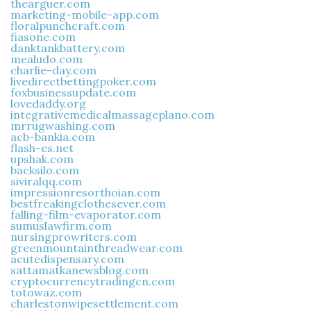
thearguer.com
marketing-mobile-app.com
floralpunchcraft.com
fiasone.com
danktankbattery.com
mealudo.com
charlie-day.com
livedirectbettingpoker.com
foxbusinessupdate.com
lovedaddy.org
integrativemedicalmassageplano.com
mrrugwashing.com
acb-bankia.com
flash-es.net
upshak.com
backsilo.com
siviralqq.com
impressionresorthoian.com
bestfreakingclothesever.com
falling-film-evaporator.com
sumuslawfirm.com
nursingprowriters.com
greenmountainthreadwear.com
acutedispensary.com
sattamatkanewsblog.com
cryptocurrencytradingcn.com
totowaz.com
charlestonwipesettlement.com