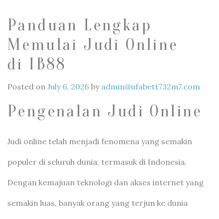
Panduan Lengkap
Memulai Judi Online
di IB88
Posted on
July 6, 2026
by
admin@ufabett732m7.com
Pengenalan Judi Online
Judi online telah menjadi fenomena yang semakin
populer di seluruh dunia, termasuk di Indonesia.
Dengan kemajuan teknologi dan akses internet yang
semakin luas, banyak orang yang terjun ke dunia