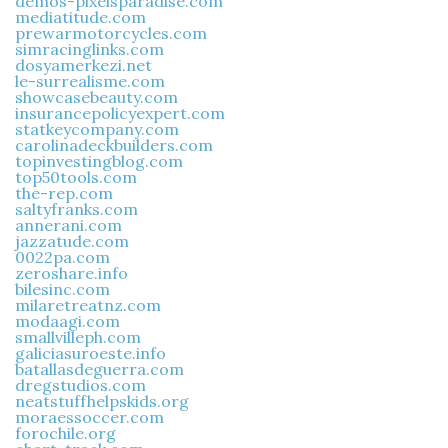
demos-pixelsparadise.com
mediatitude.com
prewarmotorcycles.com
simracinglinks.com
dosyamerkezi.net
le-surrealisme.com
showcasebeauty.com
insurancepolicyexpert.com
statkeycompany.com
carolinadeckbuilders.com
topinvestingblog.com
top50tools.com
the-rep.com
saltyfranks.com
annerani.com
jazzatude.com
0022pa.com
zeroshare.info
bilesinc.com
milaretreatnz.com
modaagi.com
smallvilleph.com
galiciasuroeste.info
batallasdeguerra.com
dregstudios.com
neatstuffhelpskids.org
moraessoccer.com
forochile.org