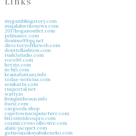
Links
mygamblingstory.com
majalahwekonews.com
2017hoganoutlet.com
pelmanec.com
domino99qq.net
directoryoftheweb.com
donttellashton.com
rush3studio.com
roro90.com
herzio.com
in-hi5.com
krainafantasy.info
todas-noticias.com
senikartu.com
rusportal.net
watty.io
livinginthesun.info
itsriz.com
cargoods.shop
capetownacupuncture.com
bitcoinvideospro.com
cosmiccrowcollective.com
alain-jacquet.com
gotisouizakayabakeneko.com