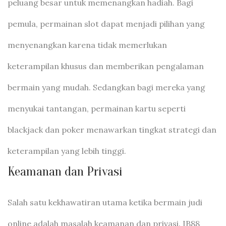
peluang besar untuk memenangkan hadiah. Bagi
pemula, permainan slot dapat menjadi pilihan yang
menyenangkan karena tidak memerlukan
keterampilan khusus dan memberikan pengalaman
bermain yang mudah. Sedangkan bagi mereka yang
menyukai tantangan, permainan kartu seperti
blackjack dan poker menawarkan tingkat strategi dan
keterampilan yang lebih tinggi.
Keamanan dan Privasi
Salah satu kekhawatiran utama ketika bermain judi
online adalah masalah keamanan dan privasi. IB88