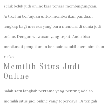
seluk beluk judi online bisa terasa membingungkan.
Artikel ini bertujuan untuk memberikan panduan
lengkap bagi mereka yang baru memulai di dunia judi
online. Dengan wawasan yang tepat, Anda bisa
menikmati pengalaman bermain sambil meminimalkan
risiko.
Memilih Situs Judi
Online
Salah satu langkah pertama yang penting adalah
memilih situs judi online yang tepercaya. Di tengah