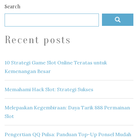
Search
Recent posts
10 Strategi Game Slot Online Teratas untuk
Kemenangan Besar
Memahami Hack Slot: Strategi Sukses
Melepaskan Kegembiraan: Daya Tarik 888 Permainan
Slot
Pengertian QQ Pulsa: Panduan Top-Up Ponsel Mudah