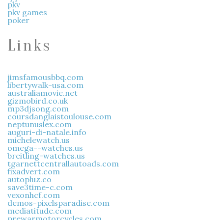
pkv
pkv games
poker
Links
jimsfamousbbq.com
libertywalk-usa.com
australiamovie.net
gizmobird.co.uk
mp3djsong.com
coursdanglaistoulouse.com
neptunuslex.com
auguri-di-natale.info
michelewatch.us
omega--watches.us
breitling-watches.us
tgarnettcentrallautoads.com
fixadvert.com
autopluz.co
save3time-c.com
vexonhcf.com
demos-pixelsparadise.com
mediatitude.com
prewarmotorcycles.com