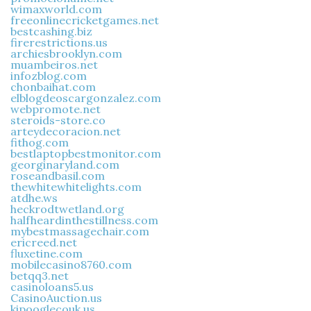
wimaxworld.com
freeonlinecricketgames.net
bestcashing.biz
firerestrictions.us
archiesbrooklyn.com
muambeiros.net
infozblog.com
chonbaihat.com
elblogdeoscargonzalez.com
webpromote.net
steroids-store.co
arteydecoracion.net
fithog.com
bestlaptopbestmonitor.com
georginaryland.com
roseandbasil.com
thewhitewhitelights.com
atdhe.ws
heckrodtwetland.org
halfheardinthestillness.com
mybestmassagechair.com
ericreed.net
fluxetine.com
mobilecasino8760.com
betqq3.net
casinoloans5.us
CasinoAuction.us
kipooglecouk.us