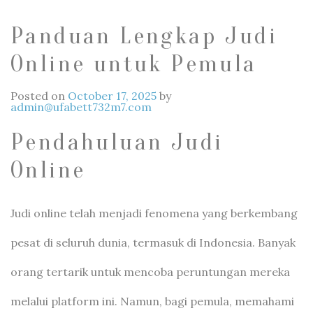
Panduan Lengkap Judi
Online untuk Pemula
Posted on
October 17, 2025
by
admin@ufabett732m7.com
Pendahuluan Judi
Online
Judi online telah menjadi fenomena yang berkembang
pesat di seluruh dunia, termasuk di Indonesia. Banyak
orang tertarik untuk mencoba peruntungan mereka
melalui platform ini. Namun, bagi pemula, memahami