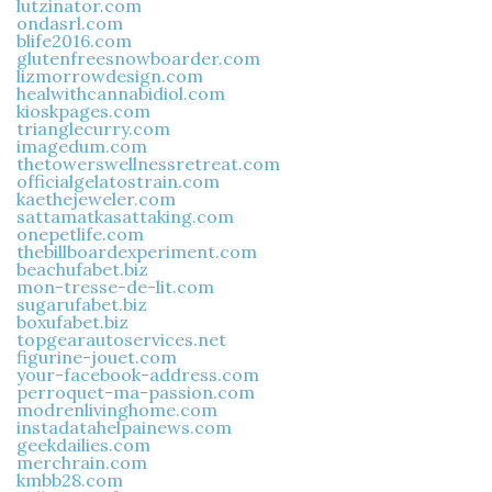
lutzinator.com
ondasrl.com
blife2016.com
glutenfreesnowboarder.com
lizmorrowdesign.com
healwithcannabidiol.com
kioskpages.com
trianglecurry.com
imagedum.com
thetowerswellnessretreat.com
officialgelatostrain.com
kaethejeweler.com
sattamatkasattaking.com
onepetlife.com
thebillboardexperiment.com
beachufabet.biz
mon-tresse-de-lit.com
sugarufabet.biz
boxufabet.biz
topgearautoservices.net
figurine-jouet.com
your-facebook-address.com
perroquet-ma-passion.com
modrenlivinghome.com
instadatahelpainews.com
geekdailies.com
merchrain.com
kmbb28.com