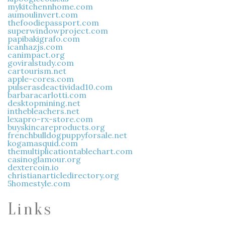
mykitchennhome.com
aumoulinvert.com
thefoodiepassport.com
superwindowproject.com
papibakigrafo.com
icanhazjs.com
canimpact.org
goviralstudy.com
cartourism.net
apple-cores.com
pulserasdeactividad10.com
barbaracarlotti.com
desktopmining.net
inthebleachers.net
lexapro-rx-store.com
buyskincareproducts.org
frenchbulldogpuppyforsale.net
kogamasquid.com
themultiplicationtablechart.com
casinoglamour.org
dextercoin.io
christianarticledirectory.org
5homestyle.com
Links