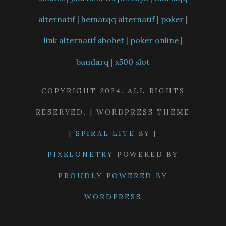
alternatif
|
hematqq alternatif
|
poker
|
link alternatif sbobet
|
poker online
|
bandarq
|
x500 slot
COPYRIGHT 2024. ALL RIGHTS
RESERVED. | WORDPRESS THEME
|
SPIRAL LITE
BY |
PIXELONETRY
POWERED BY
PROUDLY POWERED BY
WORDPRESS