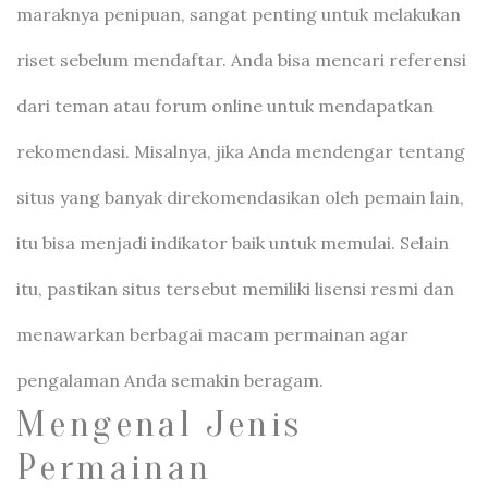
maraknya penipuan, sangat penting untuk melakukan
riset sebelum mendaftar. Anda bisa mencari referensi
dari teman atau forum online untuk mendapatkan
rekomendasi. Misalnya, jika Anda mendengar tentang
situs yang banyak direkomendasikan oleh pemain lain,
itu bisa menjadi indikator baik untuk memulai. Selain
itu, pastikan situs tersebut memiliki lisensi resmi dan
menawarkan berbagai macam permainan agar
pengalaman Anda semakin beragam.
Mengenal Jenis
Permainan