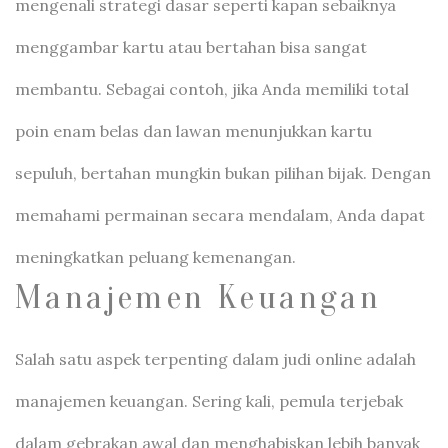
mengenali strategi dasar seperti kapan sebaiknya
menggambar kartu atau bertahan bisa sangat
membantu. Sebagai contoh, jika Anda memiliki total
poin enam belas dan lawan menunjukkan kartu
sepuluh, bertahan mungkin bukan pilihan bijak. Dengan
memahami permainan secara mendalam, Anda dapat
meningkatkan peluang kemenangan.
Manajemen Keuangan
Salah satu aspek terpenting dalam judi online adalah
manajemen keuangan. Sering kali, pemula terjebak
dalam gebrakan awal dan menghabiskan lebih banyak