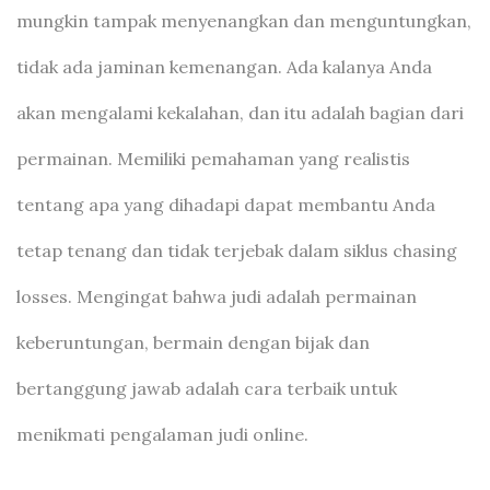
mungkin tampak menyenangkan dan menguntungkan,
tidak ada jaminan kemenangan. Ada kalanya Anda
akan mengalami kekalahan, dan itu adalah bagian dari
permainan. Memiliki pemahaman yang realistis
tentang apa yang dihadapi dapat membantu Anda
tetap tenang dan tidak terjebak dalam siklus chasing
losses. Mengingat bahwa judi adalah permainan
keberuntungan, bermain dengan bijak dan
bertanggung jawab adalah cara terbaik untuk
menikmati pengalaman judi online.