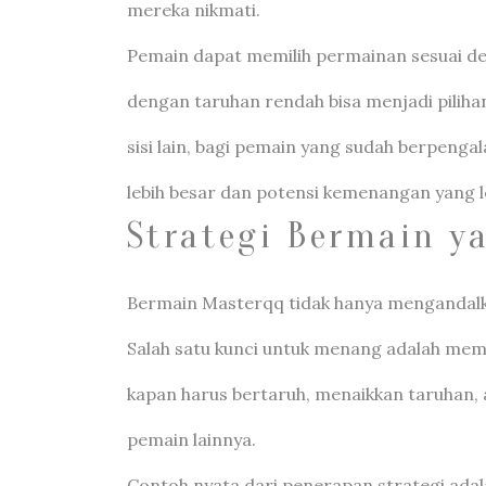
mereka nikmati.
Pemain dapat memilih permainan sesuai den
dengan taruhan rendah bisa menjadi piliha
sisi lain, bagi pemain yang sudah berpen
lebih besar dan potensi kemenangan yang le
Strategi Bermain ya
Bermain Masterqq tidak hanya mengandalka
Salah satu kunci untuk menang adalah me
kapan harus bertaruh, menaikkan taruhan,
pemain lainnya.
Contoh nyata dari penerapan strategi ada