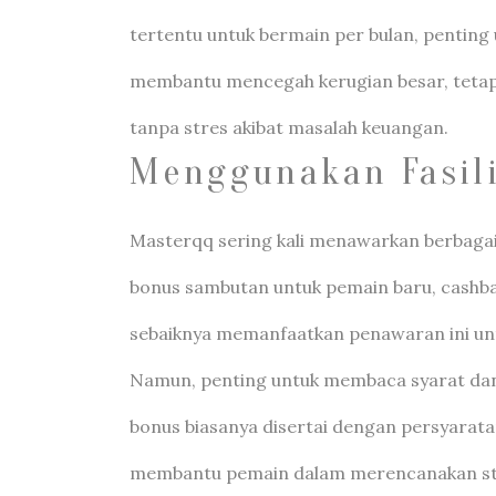
tertentu untuk bermain per bulan, penting u
membantu mencegah kerugian besar, teta
tanpa stres akibat masalah keuangan.
Menggunakan Fasili
Masterqq sering kali menawarkan berbagai 
bonus sambutan untuk pemain baru, cashb
sebaiknya memanfaatkan penawaran ini un
Namun, penting untuk membaca syarat dan
bonus biasanya disertai dengan persyarata
membantu pemain dalam merencanakan stra