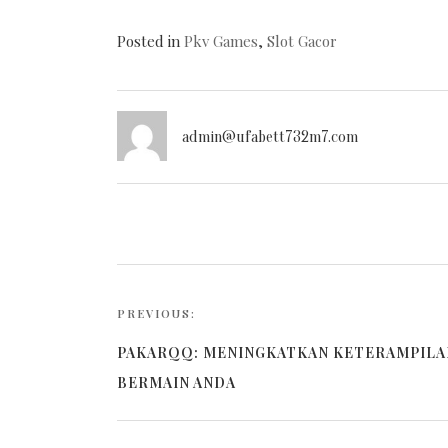
Posted in
Pkv Games
,
Slot Gacor
admin@ufabett732m7.com
Post
navigation
PREVIOUS:
PAKARQQ: MENINGKATKAN KETERAMPILA
BERMAIN ANDA