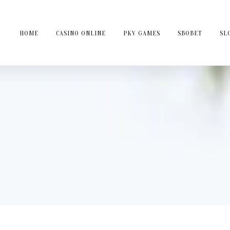
HOME
CASINO ONLINE
PKV GAMES
SBOBET
SL