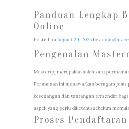
Panduan Lengkap B
Online
Posted on
August 29, 2025
by
admin@ufabe
Pengenalan Master
Masterqq merupakan salah satu permainan 
Permainan ini menawarkan beragam jenis 
kesenangan dan tantangan tersendiri bagi
aspek yang perlu diketahui sebelum memul
Proses Pendaftaran