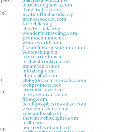
galiciasuroeste.info
batallasdeguerra.com
dregstudios.com
ang
neatstuffhelpskids.org
moraessoccer.com
forochile.org
chart-track.com
wonderfultraveling.com
promocioname.net
wimaxworld.com
freeonlinecricketgames.net
bestcashing.biz
firerestrictions.us
archiesbrooklyn.com
muambeiros.net
infozblog.com
chonbaihat.com
in
elblogdeoscargonzalez.com
webpromote.net
steroids-store.co
in.
arteydecoracion.net
fithog.com
bestlaptopbestmonitor.com
georginaryland.com
roseandbasil.com
thewhitewhitelights.com
atdhe.ws
heckrodtwetland.org
ran