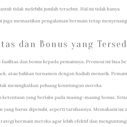
ntuk tidak melebihi jumlah tersebut. Hal ini tidak hanya
pi juga memastikan pengalaman bermain tetap menyenan
tas dan Bonus yang Tersed
fasilitas dan bonus kepada pemainnya. Promosi ini bisa b
ack, atau bahkan turnamen dengan hadiah menarik. Pemai
tuk meningkatkan peluang keuntungan mereka.
 ketentuan yang berlaku pada masing-masing bonus. Seti
n yang harus dipenuhi, seperti taruhannya. Memahami ini 
tegi bermain mereka agar lebih efektif dan menguntung