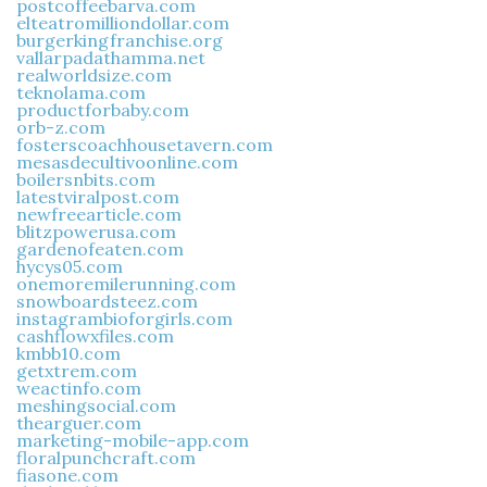
postcoffeebarva.com
elteatromilliondollar.com
burgerkingfranchise.org
vallarpadathamma.net
realworldsize.com
teknolama.com
productforbaby.com
orb-z.com
fosterscoachhousetavern.com
mesasdecultivoonline.com
boilersnbits.com
latestviralpost.com
newfreearticle.com
blitzpowerusa.com
gardenofeaten.com
hycys05.com
onemoremilerunning.com
snowboardsteez.com
instagrambioforgirls.com
cashflowxfiles.com
kmbb10.com
getxtrem.com
weactinfo.com
meshingsocial.com
thearguer.com
marketing-mobile-app.com
floralpunchcraft.com
fiasone.com