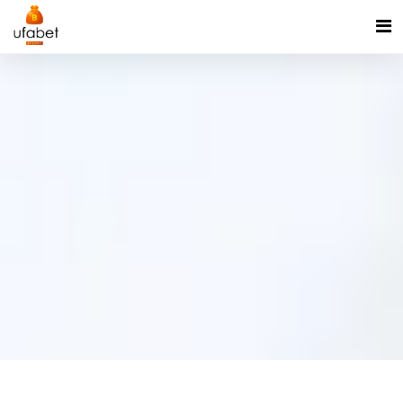
Skip
to
content