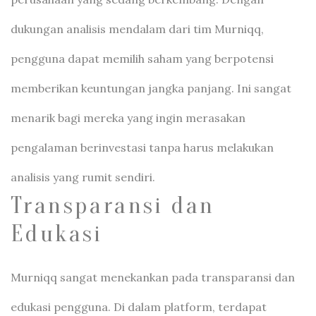
dukungan analisis mendalam dari tim Murniqq,
pengguna dapat memilih saham yang berpotensi
memberikan keuntungan jangka panjang. Ini sangat
menarik bagi mereka yang ingin merasakan
pengalaman berinvestasi tanpa harus melakukan
analisis yang rumit sendiri.
Transparansi dan
Edukasi
Murniqq sangat menekankan pada transparansi dan
edukasi pengguna. Di dalam platform, terdapat