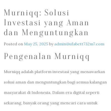
Murniqq: Solusi
Investasi yang Aman
dan Menguntungkan
Posted on
May 25, 2025
by
admin@ufabett732m7.com
Pengenalan Murniqq
Murniqq adalah platform investasi yang menawarkan
solusi aman dan menguntungkan bagi semua kalangan
masyarakat di Indonesia. Dalam era digital seperti
sekarang, banyak orang yang mencari cara untuk