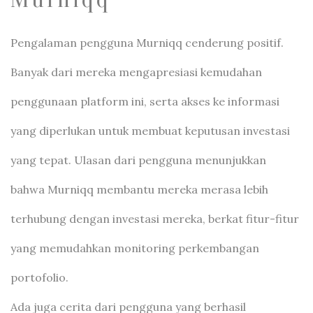
Pengalaman pengguna Murniqq cenderung positif.
Banyak dari mereka mengapresiasi kemudahan
penggunaan platform ini, serta akses ke informasi
yang diperlukan untuk membuat keputusan investasi
yang tepat. Ulasan dari pengguna menunjukkan
bahwa Murniqq membantu mereka merasa lebih
terhubung dengan investasi mereka, berkat fitur-fitur
yang memudahkan monitoring perkembangan
portofolio.
Ada juga cerita dari pengguna yang berhasil