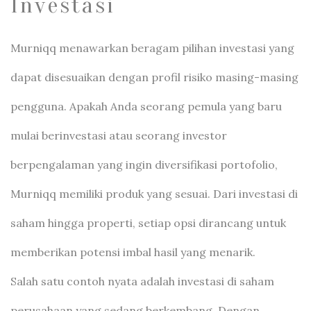
Investasi
Murniqq menawarkan beragam pilihan investasi yang
dapat disesuaikan dengan profil risiko masing-masing
pengguna. Apakah Anda seorang pemula yang baru
mulai berinvestasi atau seorang investor
berpengalaman yang ingin diversifikasi portofolio,
Murniqq memiliki produk yang sesuai. Dari investasi di
saham hingga properti, setiap opsi dirancang untuk
memberikan potensi imbal hasil yang menarik.
Salah satu contoh nyata adalah investasi di saham
perusahaan yang sedang berkembang. Dengan