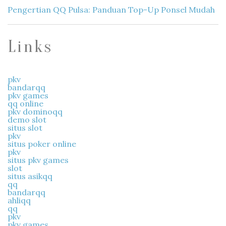
Pengertian QQ Pulsa: Panduan Top-Up Ponsel Mudah
Links
pkv
bandarqq
pkv games
qq online
pkv dominoqq
demo slot
situs slot
pkv
situs poker online
pkv
situs pkv games
slot
situs asikqq
qq
bandarqq
ahliqq
qq
pkv
pkv games