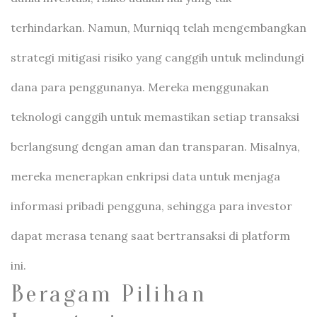
terhindarkan. Namun, Murniqq telah mengembangkan
strategi mitigasi risiko yang canggih untuk melindungi
dana para penggunanya. Mereka menggunakan
teknologi canggih untuk memastikan setiap transaksi
berlangsung dengan aman dan transparan. Misalnya,
mereka menerapkan enkripsi data untuk menjaga
informasi pribadi pengguna, sehingga para investor
dapat merasa tenang saat bertransaksi di platform
ini.
Beragam Pilihan