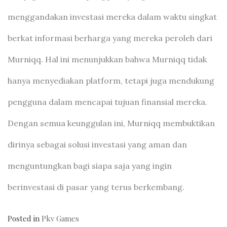
menggandakan investasi mereka dalam waktu singkat
berkat informasi berharga yang mereka peroleh dari
Murniqq. Hal ini menunjukkan bahwa Murniqq tidak
hanya menyediakan platform, tetapi juga mendukung
pengguna dalam mencapai tujuan finansial mereka.
Dengan semua keunggulan ini, Murniqq membuktikan
dirinya sebagai solusi investasi yang aman dan
menguntungkan bagi siapa saja yang ingin
berinvestasi di pasar yang terus berkembang.
Posted in
Pkv Games