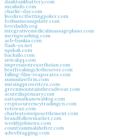
danktankbattery.com
mealudo.com
charlie-day.com
livedirectbettingpoker.com
foxbusinessupdate.com
lovedaddy.org
integrativemedicalmassageplano.com
mrrugwashing.com
acb-bankia.com
flash-es.net
upshak.com
backsilo.com
siviralqq.com
impressionresorthoian.com
bestfreakingclothesever.com
falling-film-evaporator.com
sumuslawfirm.com
nursingprowriters.com
greenmountainthreadwear.com
acutedispensary.com
sattamatkanewsblog.com
cryptocurrencytradingcn.com
totowaz.com
charlestonwipesettlement.com
brandfollowmarket.com
weeklyjobnews.com
countyanimalshelter.com
adwebtagging.com