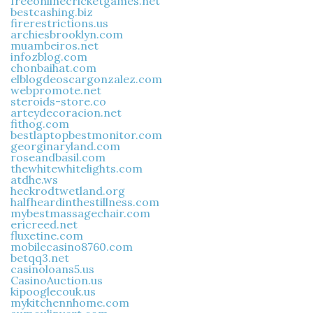
freeonlinecricketgames.net
bestcashing.biz
firerestrictions.us
archiesbrooklyn.com
muambeiros.net
infozblog.com
chonbaihat.com
elblogdeoscargonzalez.com
webpromote.net
steroids-store.co
arteydecoracion.net
fithog.com
bestlaptopbestmonitor.com
georginaryland.com
roseandbasil.com
thewhitewhitelights.com
atdhe.ws
heckrodtwetland.org
halfheardinthestillness.com
mybestmassagechair.com
ericreed.net
fluxetine.com
mobilecasino8760.com
betqq3.net
casinoloans5.us
CasinoAuction.us
kipooglecouk.us
mykitchennhome.com