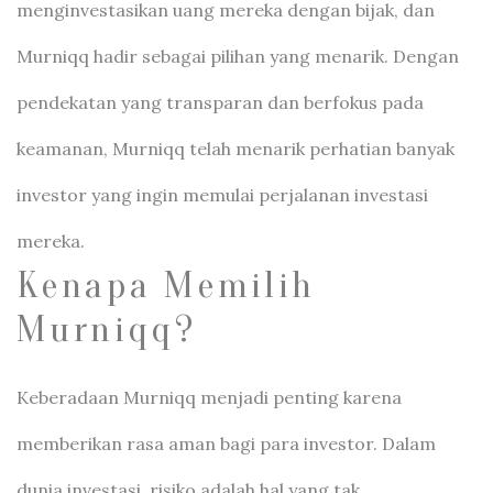
menginvestasikan uang mereka dengan bijak, dan
Murniqq hadir sebagai pilihan yang menarik. Dengan
pendekatan yang transparan dan berfokus pada
keamanan, Murniqq telah menarik perhatian banyak
investor yang ingin memulai perjalanan investasi
mereka.
Kenapa Memilih
Murniqq?
Keberadaan Murniqq menjadi penting karena
memberikan rasa aman bagi para investor. Dalam
dunia investasi, risiko adalah hal yang tak