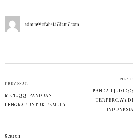
admin@ufabett732m7.com
Post
navigation
NEXT:
PREVIOUS:
BANDAR JUDI QQ
MENUQQ: PANDUAN
TERPERCAYA DI
LENGKAP UNTUK PEMULA
INDONESIA
Search