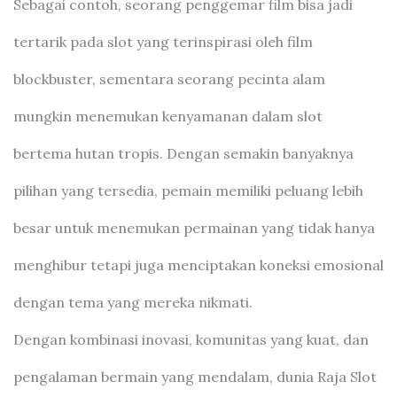
Sebagai contoh, seorang penggemar film bisa jadi
tertarik pada slot yang terinspirasi oleh film
blockbuster, sementara seorang pecinta alam
mungkin menemukan kenyamanan dalam slot
bertema hutan tropis. Dengan semakin banyaknya
pilihan yang tersedia, pemain memiliki peluang lebih
besar untuk menemukan permainan yang tidak hanya
menghibur tetapi juga menciptakan koneksi emosional
dengan tema yang mereka nikmati.
Dengan kombinasi inovasi, komunitas yang kuat, dan
pengalaman bermain yang mendalam, dunia Raja Slot