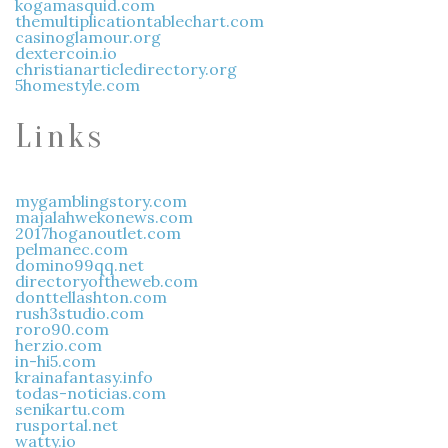
kogamasquid.com
themultiplicationtablechart.com
casinoglamour.org
dextercoin.io
christianarticledirectory.org
5homestyle.com
Links
mygamblingstory.com
majalahwekonews.com
2017hoganoutlet.com
pelmanec.com
domino99qq.net
directoryoftheweb.com
donttellashton.com
rush3studio.com
roro90.com
herzio.com
in-hi5.com
krainafantasy.info
todas-noticias.com
senikartu.com
rusportal.net
watty.io