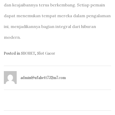
dan keajaibannya terus berkembang. Setiap pemain
dapat menemukan tempat mereka dalam pengalaman
ini, menjadikannya bagian integral dari hiburan
modern.
Posted in
SBOBET
,
Slot Gacor
admin@ufabett732m7.com