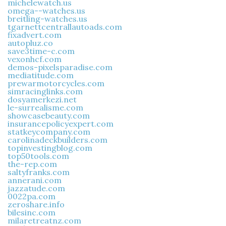
michelewatch.us
omega--watches.us
breitling-watches.us
tgarnettcentrallautoads.com
fixadvert.com
autopluz.co
save3time-c.com
vexonhcf.com
demos-pixelsparadise.com
mediatitude.com
prewarmotorcycles.com
simracinglinks.com
dosyamerkezi.net
le-surrealisme.com
showcasebeauty.com
insurancepolicyexpert.com
statkeycompany.com
carolinadeckbuilders.com
topinvestingblog.com
top50tools.com
the-rep.com
saltyfranks.com
annerani.com
jazzatude.com
0022pa.com
zeroshare.info
bilesinc.com
milaretreatnz.com