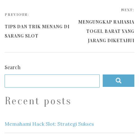
Post
navigation
NEXT:
PREVIOUS:
MENGUNGKAP RAHASIA
TIPS DAN TRIK MENANG DI
TOGEL BARAT YANG
SARANG SLOT
JARANG DIKETAHUI
Search
Recent posts
Memahami Hack Slot: Strategi Sukses