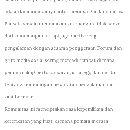
adalah kemampuannya untuk membangun komunitas.
Banyak pemain menemukan kesenangan tidak hanya
dari kemenangan, tetapi juga dari berbagi
pengalaman dengan sesama penggemar. Forum dan
grup media sosial sering menjadi tempat di mana
pemain saling bertukar saran, strategi, dan cerita
tentang kemenangan besar atau pengalaman unik
saat bermain.
Komunitas ini menciptakan rasa kepemilikan dan
keterikatan yang kuat, di mana pemain merasa