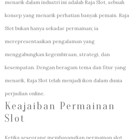
menarik dalam industri ini adalah Raja Slot, sebuah
konsep yang menarik perhatian banyak pemain. Raja
Slot bukan hanya sekadar permainan; ia
merepresentasikan pengalaman yang
menggabungkan kegembiraan, strategi, dan
kesempatan. Dengan beragam tema dan fitur yang
menarik, Raja Slot telah menjadi ikon dalam dunia
perjudian online.
Keajaiban Permainan
Slot
Ketika seseorang membayangkan permainan slot,