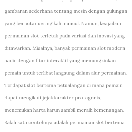
gambaran sederhana tentang mesin dengan gulungan
yang berputar sering kali muncul. Namun, keajaiban
permainan slot terletak pada variasi dan inovasi yang
ditawarkan. Misalnya, banyak permainan slot modern
hadir dengan fitur interaktif yang memungkinkan
pemain untuk terlibat langsung dalam alur permainan.
Terdapat slot bertema petualangan di mana pemain
dapat mengikuti jejak karakter protagonis,
menemukan harta karun sambil meraih kemenangan.
Salah satu contohnya adalah permainan slot bertema