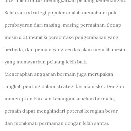
diterapkan untuk meningkatkan peluang kemenangan.
Salah satu strategi populer adalah memahami pola
pembayaran dari masing-masing permainan. Setiap
mesin slot memiliki persentase pengembalian yang
berbeda, dan pemain yang cerdas akan memilih mesin
yang menawarkan peluang lebih baik.
Menerapkan anggaran bermain juga merupakan
langkah penting dalam strategi bermain slot. Dengan
menetapkan batasan keuangan sebelum bermain,
pemain dapat menghindari potensi kerugian besar
dan menikmati permainan dengan lebih santai.