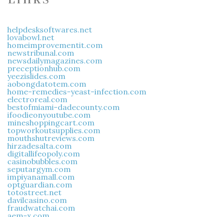
helpdesksoftwares.net
lovabowl.net
homeimprovementit.com
newstribunal.com
newsdailymagazines.com
preceptionhub.com
yeezislides.com
aobongdatotem.com
home-remedies-yeast-infection.com
electroreal.com
bestofmiami-dadecounty.com
ifoodieonyoutube.com
mineshoppingcart.com
topworkoutsupplies.com
mouthshutreviews.com
hirzadesalta.com
digitallifeopoly.com
casinobubbles.com
seputargym.com
impiyanamall.com
optguardian.com
totostreet.net
davilcasino.com
fraudwatchai.com
aem-x.com