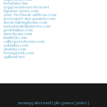
boxufabet.biz
topgearautoservices.net
figurine-jouet.com
your-facebook-address.com
perroquet-ma-passion.com
modrenlivinghome.com
instadatahelpainews.com
geekdailies.com
merchrain.com
kmbb28.com
callreportsforum.com
sokmilya.com
abyluny.com
boomjavtrk.com
apklead.net
menuqq alternatif
|
pkv games
|
poker
|