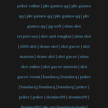
poker online
|
pkv games qq
|
pkv games
qq
|
pkv games qq
|
pkv games qq
|
pkv
games qq
|
pg soft
|
situs slot
terpercaya
|
slot anti rungkat
|
situs slot
|
x500 slot
|
demo slot
|
slot gacor
|
slot
maxwin
|
demo slot
|
slot gacor
|
situs
slot online
|
slot gacor maxwin
|
slot
gacor resmi
|
bandarq
|
bandarq
|
poker
|
bandarq
|
bandarq
|
bandarq
|
poker
|
poker
|
poker
|
domino99
|
domino99
|
domino99
|
pkv qq
|
bandarqq login
|