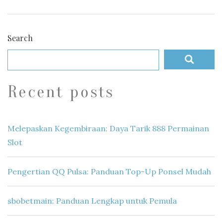
Search
Recent posts
Melepaskan Kegembiraan: Daya Tarik 888 Permainan
Slot
Pengertian QQ Pulsa: Panduan Top-Up Ponsel Mudah
sbobetmain: Panduan Lengkap untuk Pemula