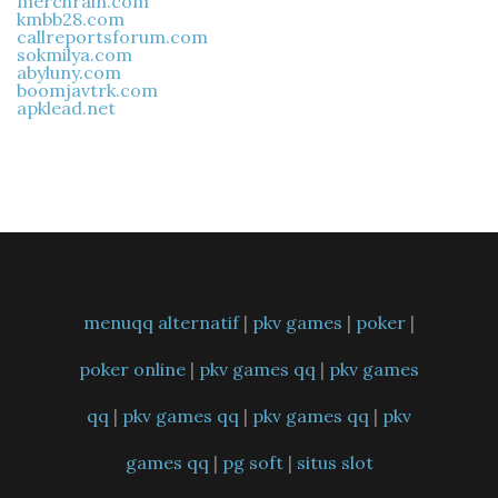
merchrain.com
kmbb28.com
callreportsforum.com
sokmilya.com
abyluny.com
boomjavtrk.com
apklead.net
menuqq alternatif
|
pkv games
|
poker
|
poker online
|
pkv games qq
|
pkv games
qq
|
pkv games qq
|
pkv games qq
|
pkv
games qq
|
pg soft
|
situs slot