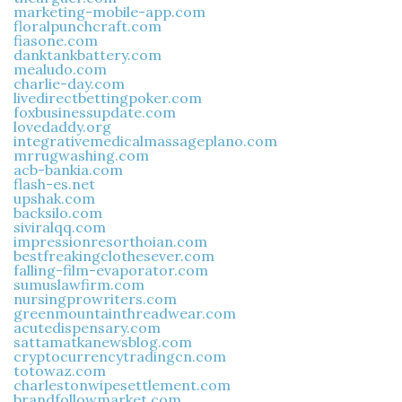
marketing-mobile-app.com
floralpunchcraft.com
fiasone.com
danktankbattery.com
mealudo.com
charlie-day.com
livedirectbettingpoker.com
foxbusinessupdate.com
lovedaddy.org
integrativemedicalmassageplano.com
mrrugwashing.com
acb-bankia.com
flash-es.net
upshak.com
backsilo.com
siviralqq.com
impressionresorthoian.com
bestfreakingclothesever.com
falling-film-evaporator.com
sumuslawfirm.com
nursingprowriters.com
greenmountainthreadwear.com
acutedispensary.com
sattamatkanewsblog.com
cryptocurrencytradingcn.com
totowaz.com
charlestonwipesettlement.com
brandfollowmarket.com