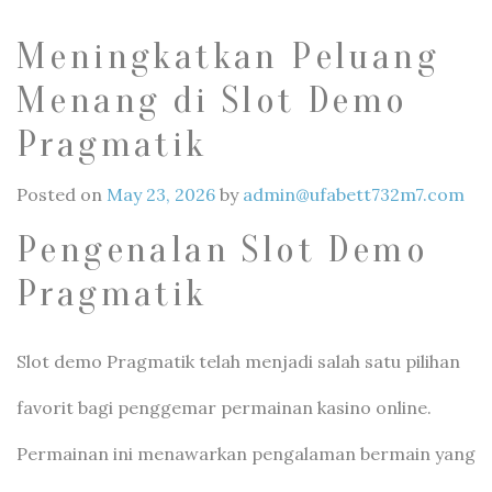
Meningkatkan Peluang
Menang di Slot Demo
Pragmatik
Posted on
May 23, 2026
by
admin@ufabett732m7.com
Pengenalan Slot Demo
Pragmatik
Slot demo Pragmatik telah menjadi salah satu pilihan
favorit bagi penggemar permainan kasino online.
Permainan ini menawarkan pengalaman bermain yang