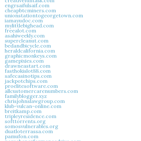
creativefuntask.com
engrsaifulsaif.com
cheapbtcminers.com
unionstationtogeorgetown.com
iamayudoc.com
mylittlebighead.com
freealot.com
asahiweekly.com
supercleanut.com
bedandbicycle.com
heraldcalifornia.com
graphicmonkeys.com
gamepixies.com
drawneastart.com
fasthokislot88.com
safecasinotips.com
jackpotchips.com
proelitesoftware.com
allcustomercarenumbers.com
familyblogger.xyz
chrisjohnslawgroup.com
klub-vulcan-online.com
breitkamp.com
tripleyresidence.com
softtorrents.org
somosvulnerables.org
duatloterrassa.com
pamufon.com