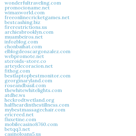
wonderfultraveling.com
promocioname.net
wimaxworld.com
freeonlinecricketgames.net
bestcashing.biz
firerestrictions.us
archiesbrooklyn.com
muambeiros.net
infozblog.com
chonbaihat.com
elblogdeoscargonzalez.com
webpromote.net
steroids-store.co
arteydecoracion.net
fithog.com
bestlaptopbestmonitor.com
georginaryland.com
roseandbasil.com
thewhitewhitelights.com
atdhe.ws
heckrodtwetland.org
halfheardinthestillness.com
mybestmassagechair.com
ericreed.net
fluxetine.com
mobilecasino8760.com
betqq3.net
casinoloans5.us