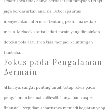
seharusnya tidak hanya berdasarkan tampilan tetapi
juga berdasarkan analisis. Beberapa situs
menyediakan informasi tentang performa setiap
mesin. Melacak statistik dari mesin yang dimainkan-
deteksi pola atau tren bisa menjadi keuntungan
tambahan.
Fokus pada Pengalaman
Bermain
Akhirnya, sangat penting untuk tetap fokus pada
pengalaman bermain alih-alih hanya pada aspek
finansial. Perjudian seharusnya menjadi kegiatan yang