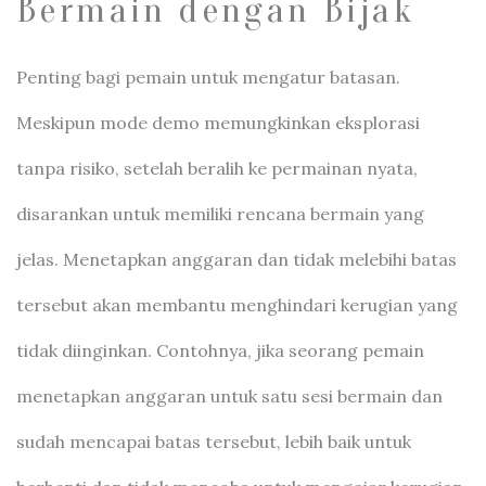
Bermain dengan Bijak
Penting bagi pemain untuk mengatur batasan.
Meskipun mode demo memungkinkan eksplorasi
tanpa risiko, setelah beralih ke permainan nyata,
disarankan untuk memiliki rencana bermain yang
jelas. Menetapkan anggaran dan tidak melebihi batas
tersebut akan membantu menghindari kerugian yang
tidak diinginkan. Contohnya, jika seorang pemain
menetapkan anggaran untuk satu sesi bermain dan
sudah mencapai batas tersebut, lebih baik untuk