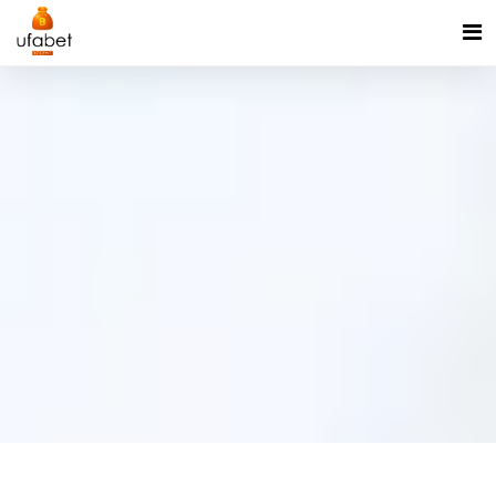
Skip
to
content