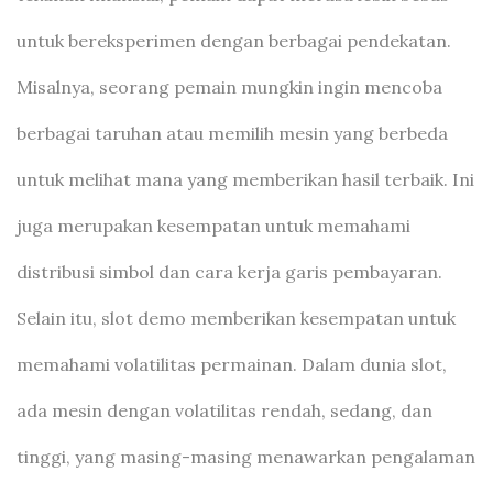
untuk bereksperimen dengan berbagai pendekatan.
Misalnya, seorang pemain mungkin ingin mencoba
berbagai taruhan atau memilih mesin yang berbeda
untuk melihat mana yang memberikan hasil terbaik. Ini
juga merupakan kesempatan untuk memahami
distribusi simbol dan cara kerja garis pembayaran.
Selain itu, slot demo memberikan kesempatan untuk
memahami volatilitas permainan. Dalam dunia slot,
ada mesin dengan volatilitas rendah, sedang, dan
tinggi, yang masing-masing menawarkan pengalaman