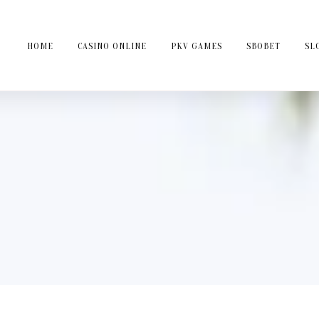
HOME
CASINO ONLINE
PKV GAMES
SBOBET
SL