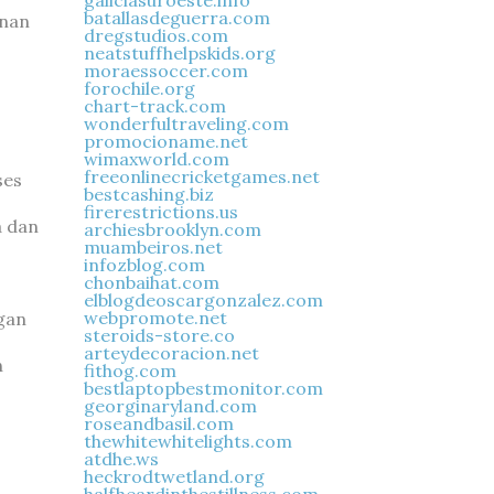
galiciasuroeste.info
batallasdeguerra.com
inan
dregstudios.com
neatstuffhelpskids.org
moraessoccer.com
forochile.org
chart-track.com
wonderfultraveling.com
promocioname.net
wimaxworld.com
freeonlinecricketgames.net
ses
bestcashing.biz
firerestrictions.us
a dan
archiesbrooklyn.com
muambeiros.net
infozblog.com
chonbaihat.com
elblogdeoscargonzalez.com
webpromote.net
ngan
steroids-store.co
arteydecoracion.net
n
fithog.com
bestlaptopbestmonitor.com
georginaryland.com
roseandbasil.com
thewhitewhitelights.com
atdhe.ws
heckrodtwetland.org