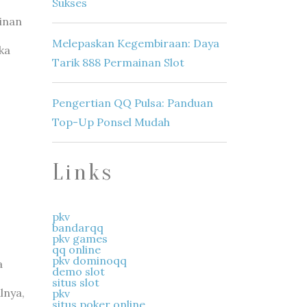
Sukses
inan
Melepaskan Kegembiraan: Daya
ka
Tarik 888 Permainan Slot
Pengertian QQ Pulsa: Panduan
Top-Up Ponsel Mudah
Links
pkv
bandarqq
pkv games
qq online
pkv dominoqq
a
demo slot
situs slot
lnya,
pkv
situs poker online