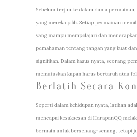
Sebelum terjun ke dalam dunia permainan
yang mereka pilih. Setiap permainan memil
yang mampu mempelajari dan menerapkan s
pemahaman tentang tangan yang kuat dan
signifikan. Dalam kasus nyata, seorang pe
memutuskan kapan harus bertaruh atau fol
Berlatih Secara Kon
Seperti dalam kehidupan nyata, latihan ad
mencapai kesuksesan di HarapanQQ melakuk
bermain untuk bersenang-senang, tetapi j