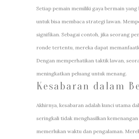
Setiap pemain memiliki gaya bermain yang
untuk bisa membaca strategi lawan. Memp
signifikan. Sebagai contoh, jika seorang
ronde tertentu, mereka dapat memanfaatka
Dengan memperhatikan taktik lawan, seor
meningkatkan peluang untuk menang.
Kesabaran dalam B
Akhirnya, kesabaran adalah kunci utama 
seringkali tidak menghasilkan kemenanga
memerlukan waktu dan pengalaman. Mere