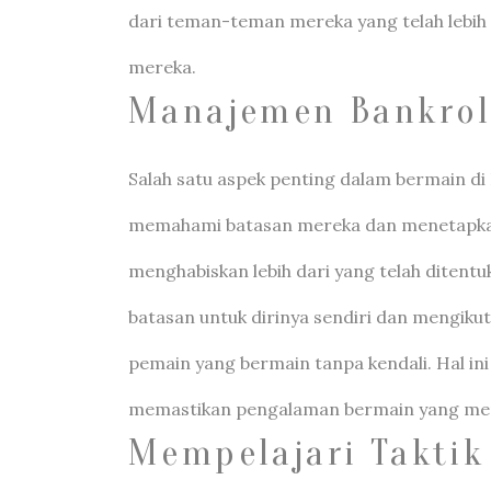
dari teman-teman mereka yang telah lebi
mereka.
Manajemen Bankroll
Salah satu aspek penting dalam bermain d
memahami batasan mereka dan menetapkan
menghabiskan lebih dari yang telah diten
batasan untuk dirinya sendiri dan mengikut
pemain yang bermain tanpa kendali. Hal in
memastikan pengalaman bermain yang me
Mempelajari Taktik