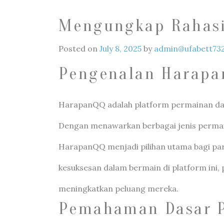
Mengungkap Rahasi
Posted on
July 8, 2025
by
admin@ufabett73
Pengenalan Harapa
HarapanQQ adalah platform permainan dari
Dengan menawarkan berbagai jenis permaina
HarapanQQ menjadi pilihan utama bagi pa
kesuksesan dalam bermain di platform ini
meningkatkan peluang mereka.
Pemahaman Dasar 