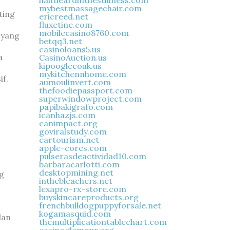
halfheardinthestillness.com
mybestmassagechair.com
ting
ericreed.net
fluxetine.com
mobilecasino8760.com
 yang
betqq3.net
casinoloans5.us
a
CasinoAuction.us
kipooglecouk.us
mykitchennhome.com
f.
aumoulinvert.com
thefoodiepassport.com
superwindowproject.com
papibakigrafo.com
icanhazjs.com
canimpact.org
goviralstudy.com
cartourism.net
apple-cores.com
pulserasdeactividad10.com
barbaracarlotti.com
desktopmining.net
g
inthebleachers.net
lexapro-rx-store.com
buyskincareproducts.org
frenchbulldogpuppyforsale.net
kogamasquid.com
dan
themultiplicationtablechart.com