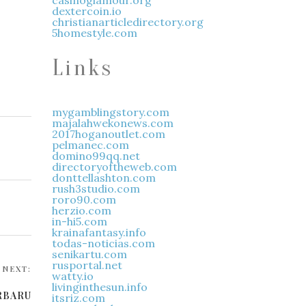
casinoglamour.org
dextercoin.io
christianarticledirectory.org
5homestyle.com
Links
mygamblingstory.com
majalahwekonews.com
2017hoganoutlet.com
pelmanec.com
domino99qq.net
directoryoftheweb.com
donttellashton.com
rush3studio.com
roro90.com
herzio.com
in-hi5.com
krainafantasy.info
todas-noticias.com
senikartu.com
rusportal.net
NEXT:
watty.io
livinginthesun.info
RBARU
itsriz.com