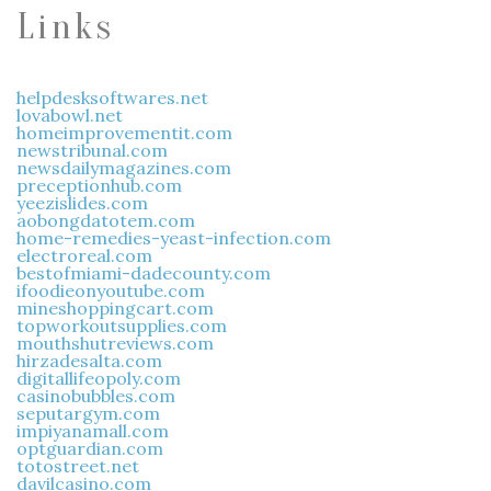
Links
helpdesksoftwares.net
lovabowl.net
homeimprovementit.com
newstribunal.com
newsdailymagazines.com
preceptionhub.com
yeezislides.com
aobongdatotem.com
home-remedies-yeast-infection.com
electroreal.com
bestofmiami-dadecounty.com
ifoodieonyoutube.com
mineshoppingcart.com
topworkoutsupplies.com
mouthshutreviews.com
hirzadesalta.com
digitallifeopoly.com
casinobubbles.com
seputargym.com
impiyanamall.com
optguardian.com
totostreet.net
davilcasino.com