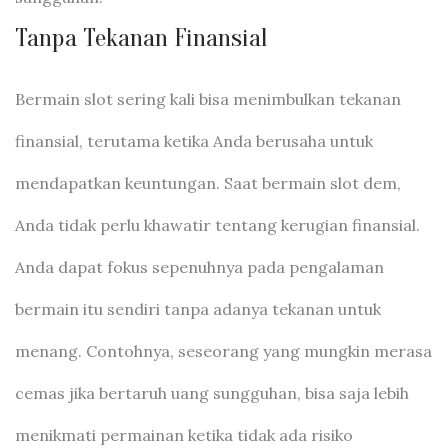
Tanpa Tekanan Finansial
Bermain slot sering kali bisa menimbulkan tekanan
finansial, terutama ketika Anda berusaha untuk
mendapatkan keuntungan. Saat bermain slot dem,
Anda tidak perlu khawatir tentang kerugian finansial.
Anda dapat fokus sepenuhnya pada pengalaman
bermain itu sendiri tanpa adanya tekanan untuk
menang. Contohnya, seseorang yang mungkin merasa
cemas jika bertaruh uang sungguhan, bisa saja lebih
menikmati permainan ketika tidak ada risiko