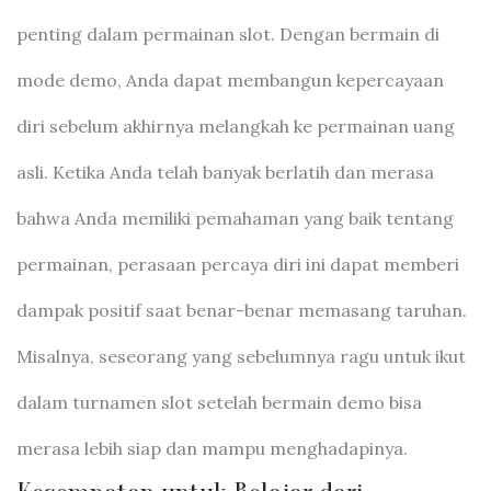
penting dalam permainan slot. Dengan bermain di
mode demo, Anda dapat membangun kepercayaan
diri sebelum akhirnya melangkah ke permainan uang
asli. Ketika Anda telah banyak berlatih dan merasa
bahwa Anda memiliki pemahaman yang baik tentang
permainan, perasaan percaya diri ini dapat memberi
dampak positif saat benar-benar memasang taruhan.
Misalnya, seseorang yang sebelumnya ragu untuk ikut
dalam turnamen slot setelah bermain demo bisa
merasa lebih siap dan mampu menghadapinya.