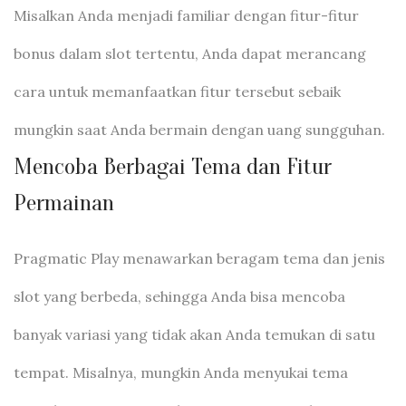
Misalkan Anda menjadi familiar dengan fitur-fitur
bonus dalam slot tertentu, Anda dapat merancang
cara untuk memanfaatkan fitur tersebut sebaik
mungkin saat Anda bermain dengan uang sungguhan.
Mencoba Berbagai Tema dan Fitur
Permainan
Pragmatic Play menawarkan beragam tema dan jenis
slot yang berbeda, sehingga Anda bisa mencoba
banyak variasi yang tidak akan Anda temukan di satu
tempat. Misalnya, mungkin Anda menyukai tema