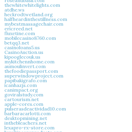
roseandbasil.com
thewhitewhitelights.com
atdhe.ws
heckrodtwetland.org
halfheardinthestillness.com
mybestmassagechair.com
ericreed.net
fluxetine.com
mobilecasino8760.com
betqq3.net
casinoloans5.us
CasinoAuction.us
kipooglecouk.us
mykitchennhome.com
aumoulinvert.com
thefoodiepassport.com
superwindowproject.com
papibakigrafo.com
icanhazjs.com
canimpact.org
goviralstudy.com
cartourism.net
apple-cores.com
pulserasdeactividad10.com
barbaracarlotti.com
desktopmining.net
inthebleachers.net
lexapro-rx-store.com