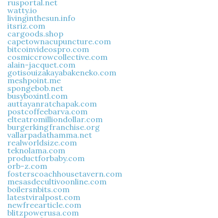
rusportal.net
watty.io
livinginthesun.info
itsriz.com
cargoods.shop
capetownacupuncture.com
bitcoinvideospro.com
cosmiccrowcollective.com
alain-jacquet.com
gotisouizakayabakeneko.com
meshpoint.me
spongebob.net
busyboxintl.com
auttayanratchapak.com
postcoffeebarva.com
elteatromilliondollar.com
burgerkingfranchise.org
vallarpadathamma.net
realworldsize.com
teknolama.com
productforbaby.com
orb-z.com
fosterscoachhousetavern.com
mesasdecultivoonline.com
boilersnbits.com
latestviralpost.com
newfreearticle.com
blitzpowerusa.com