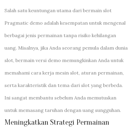
Salah satu keuntungan utama dari bermain slot
Pragmatic demo adalah kesempatan untuk mengenal
berbagai jenis permainan tanpa risiko kehilangan
uang. Misalnya, jika Anda seorang pemula dalam dunia
slot, bermain versi demo memungkinkan Anda untuk
memahami cara kerja mesin slot, aturan permainan,
serta karakteristik dan tema dari slot yang berbeda.
Ini sangat membantu sebelum Anda memutuskan
untuk memasang taruhan dengan uang sungguhan.
Meningkatkan Strategi Permainan