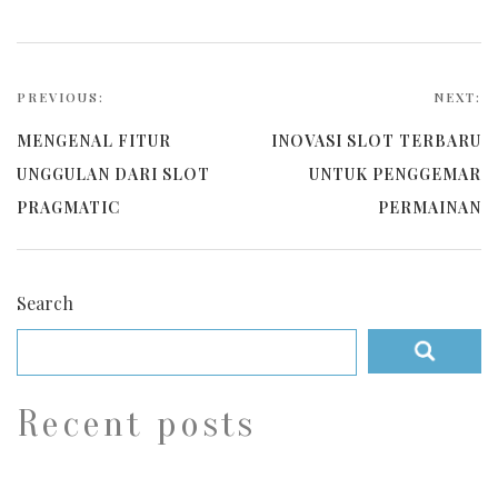
Post
navigation
PREVIOUS:
NEXT:
MENGENAL FITUR
INOVASI SLOT TERBARU
UNGGULAN DARI SLOT
UNTUK PENGGEMAR
PRAGMATIC
PERMAINAN
Search
Recent posts