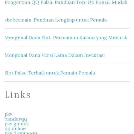
Pengertian QQ Pulsa: Panduan Top-Up Ponsel Mudah
sbobetmain: Panduan Lengkap untuk Pemula
Mengenal Dadu Slot: Permainan Kasino yang Menarik
Mengenal Dana Versi Lama Dalam Investasi
Slot Pulsa Terbaik untuk Pemain Pemula
Links
pkv
bandarqq
pkv games
qq online
pkv dominoqq