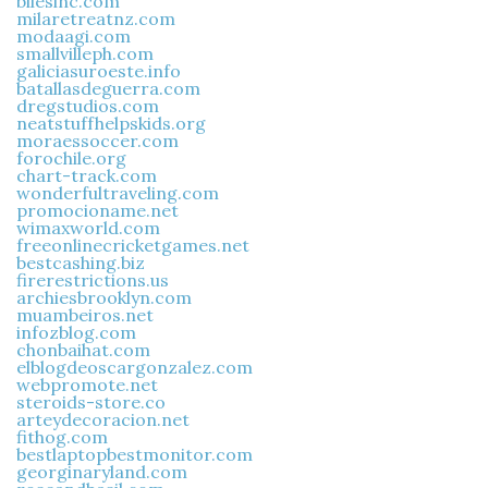
bilesinc.com
milaretreatnz.com
modaagi.com
smallvilleph.com
galiciasuroeste.info
batallasdeguerra.com
dregstudios.com
neatstuffhelpskids.org
moraessoccer.com
forochile.org
chart-track.com
wonderfultraveling.com
promocioname.net
wimaxworld.com
freeonlinecricketgames.net
bestcashing.biz
firerestrictions.us
archiesbrooklyn.com
muambeiros.net
infozblog.com
chonbaihat.com
elblogdeoscargonzalez.com
webpromote.net
steroids-store.co
arteydecoracion.net
fithog.com
bestlaptopbestmonitor.com
georginaryland.com