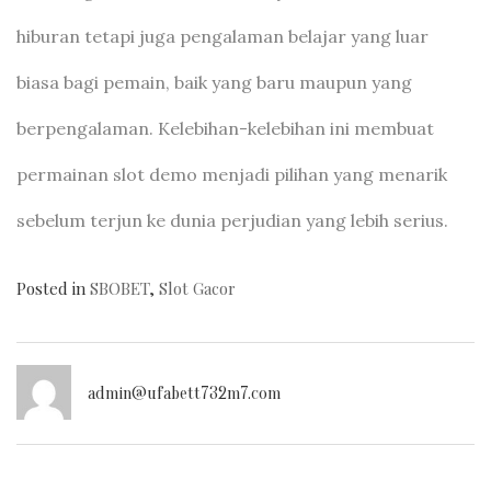
hiburan tetapi juga pengalaman belajar yang luar
biasa bagi pemain, baik yang baru maupun yang
berpengalaman. Kelebihan-kelebihan ini membuat
permainan slot demo menjadi pilihan yang menarik
sebelum terjun ke dunia perjudian yang lebih serius.
Posted in
SBOBET
,
Slot Gacor
admin@ufabett732m7.com