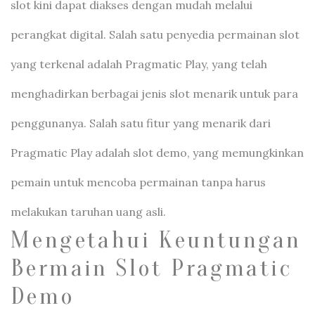
slot kini dapat diakses dengan mudah melalui
perangkat digital. Salah satu penyedia permainan slot
yang terkenal adalah Pragmatic Play, yang telah
menghadirkan berbagai jenis slot menarik untuk para
penggunanya. Salah satu fitur yang menarik dari
Pragmatic Play adalah slot demo, yang memungkinkan
pemain untuk mencoba permainan tanpa harus
melakukan taruhan uang asli.
Mengetahui Keuntungan
Bermain Slot Pragmatic
Demo