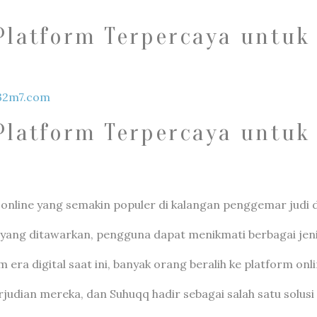
latform Terpercaya untuk
32m7.com
latform Terpercaya untuk
 online yang semakin populer di kalangan penggemar judi d
yang ditawarkan, pengguna dapat menikmati berbagai jen
era digital saat ini, banyak orang beralih ke platform onl
udian mereka, dan Suhuqq hadir sebagai salah satu solusi