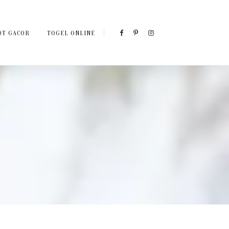
OT GACOR
TOGEL ONLINE