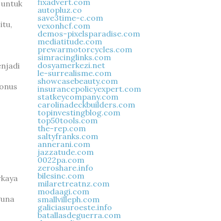
fixadvert.com
 untuk
autopluz.co
save3time-c.com
itu,
vexonhcf.com
demos-pixelsparadise.com
mediatitude.com
prewarmotorcycles.com
simracinglinks.com
dosyamerkezi.net
njadi
le-surrealisme.com
showcasebeauty.com
bonus
insurancepolicyexpert.com
statkeycompany.com
carolinadeckbuilders.com
topinvestingblog.com
top50tools.com
the-rep.com
saltyfranks.com
annerani.com
jazzatude.com
0022pa.com
zeroshare.info
bilesinc.com
rkaya
milaretreatnz.com
modaagi.com
guna
smallvilleph.com
galiciasuroeste.info
batallasdeguerra.com