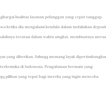
nghargai kualitas layanan pelanggan yang cepat tanggap.
a ketika dia mengalami kendala dalam melakukan deposit
lahnya teratasi dalam waktu singkat, membuatnya mera
gan yang diberikan, Suhuqq memang layak dipertimbangka
e terkemuka di Indonesia. Pengalaman bermain yang
 pilihan yang tepat bagi mereka yang ingin mencoba