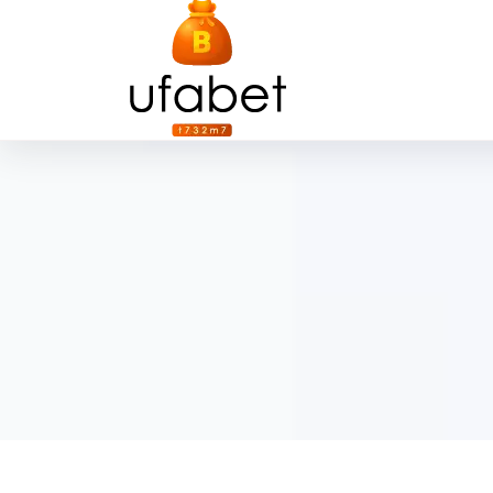
Skip
to
content