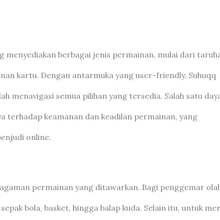
g menyediakan berbagai jenis permainan, mulai dari taruh
inan kartu. Dengan antarmuka yang user-friendly, Suhuqq
menavigasi semua pilihan yang tersedia. Salah satu daya
ya terhadap keamanan dan keadilan permainan, yang
enjudi online.
q
eragaman permainan yang ditawarkan. Bagi penggemar ola
 sepak bola, basket, hingga balap kuda. Selain itu, untuk me