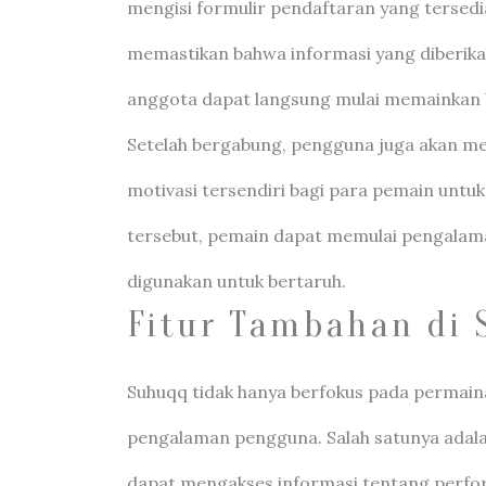
mengisi formulir pendaftaran yang tersedi
memastikan bahwa informasi yang diberikan
anggota dapat langsung mulai memainkan 
Setelah bergabung, pengguna juga akan me
motivasi tersendiri bagi para pemain unt
tersebut, pemain dapat memulai pengala
digunakan untuk bertaruh.
Fitur Tambahan di
Suhuqq tidak hanya berfokus pada permai
pengalaman pengguna. Salah satunya adalah 
dapat mengakses informasi tentang perfo