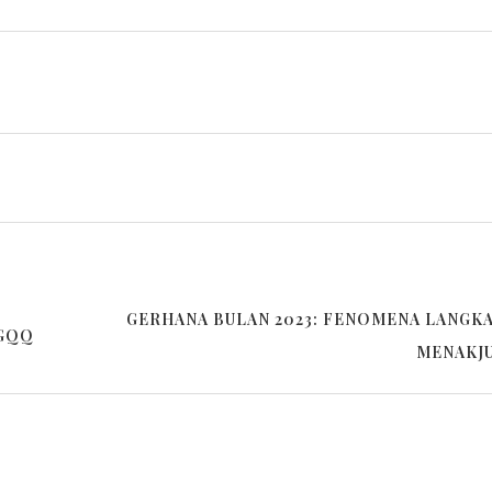
GERHANA BULAN 2023: FENOMENA LANGKA
NGQQ
MENAKJ