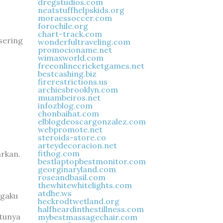
dregstudios.com
neatstuffhelpskids.org
moraessoccer.com
forochile.org
chart-track.com
sering
wonderfultraveling.com
promocioname.net
wimaxworld.com
freeonlinecricketgames.net
bestcashing.biz
firerestrictions.us
archiesbrooklyn.com
muambeiros.net
infozblog.com
chonbaihat.com
elblogdeoscargonzalez.com
webpromote.net
steroids-store.co
arteydecoracion.net
fithog.com
arkan.
bestlaptopbestmonitor.com
georginaryland.com
roseandbasil.com
thewhitewhitelights.com
atdhe.ws
ngaku
heckrodtwetland.org
halfheardinthestillness.com
ntunya
mybestmassagechair.com