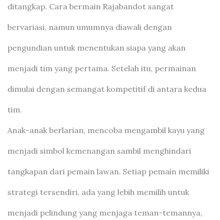
ditangkap. Cara bermain Rajabandot sangat
bervariasi, namun umumnya diawali dengan
pengundian untuk menentukan siapa yang akan
menjadi tim yang pertama. Setelah itu, permainan
dimulai dengan semangat kompetitif di antara kedua
tim.
Anak-anak berlarian, mencoba mengambil kayu yang
menjadi simbol kemenangan sambil menghindari
tangkapan dari pemain lawan. Setiap pemain memiliki
strategi tersendiri, ada yang lebih memilih untuk
menjadi pelindung yang menjaga teman-temannya,