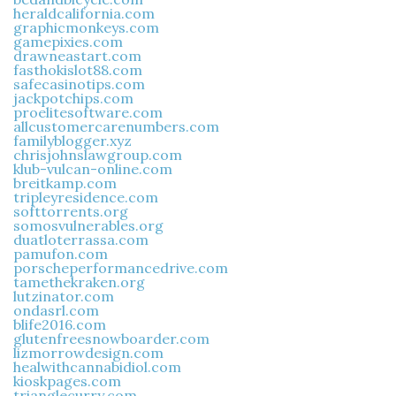
heraldcalifornia.com
graphicmonkeys.com
gamepixies.com
drawneastart.com
fasthokislot88.com
safecasinotips.com
jackpotchips.com
proelitesoftware.com
allcustomercarenumbers.com
familyblogger.xyz
chrisjohnslawgroup.com
klub-vulcan-online.com
breitkamp.com
tripleyresidence.com
softtorrents.org
somosvulnerables.org
duatloterrassa.com
pamufon.com
porscheperformancedrive.com
tamethekraken.org
lutzinator.com
ondasrl.com
blife2016.com
glutenfreesnowboarder.com
lizmorrowdesign.com
healwithcannabidiol.com
kioskpages.com
trianglecurry.com