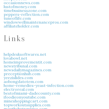
occasionnews.com
lustofmoney.com
timebusinesszone.com
peppers-reflection.com
tuneoflife.com
windowwellmaintenancepros.com
affiliateholder.com
Links
helpdesksoftwares.net
lovabowl.net
homeimprovementit.com
newstribunal.com
newsdailymagazines.com
preceptionhub.com
yeezislides.com
aobongdatotem.com
home-remedies-yeast-infection.com
electroreal.com
bestofmiami-dadecounty.com
ifoodieonyoutube.com
mineshoppingcart.com
topworkoutsupplies.com
mouthshutreviews.com