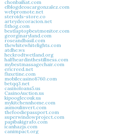
chonbaihat.com
elblogdeoscargonzalez.com
webpromote.net
steroids-store.co
arteydecoracion.net
fithog.com
bestlaptopbestmonitor.com
georginaryland.com
roseandbasil.com
thewhitewhitelights.com
atdhe.ws
heckrodtwetland.org
halfheardinthestillness.com
mybestmassagechair.com
ericreed.net
fluxetine.com
mobilecasino8760.com
betqq3.net
casinoloans5.us
CasinoAuction.us
kipooglecouk.us
mykitchennhome.com
aumoulinvert.com
thefoodiepassport.com
superwindowproject.com
papibakigrafo.com
icanhazjs.com
canimpact.org