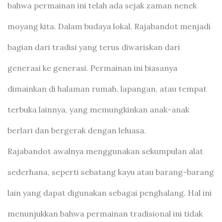
bahwa permainan ini telah ada sejak zaman nenek
moyang kita. Dalam budaya lokal, Rajabandot menjadi
bagian dari tradisi yang terus diwariskan dari
generasi ke generasi. Permainan ini biasanya
dimainkan di halaman rumah, lapangan, atau tempat
terbuka lainnya, yang memungkinkan anak-anak
berlari dan bergerak dengan leluasa.
Rajabandot awalnya menggunakan sekumpulan alat
sederhana, seperti sebatang kayu atau barang-barang
lain yang dapat digunakan sebagai penghalang. Hal ini
menunjukkan bahwa permainan tradisional ini tidak