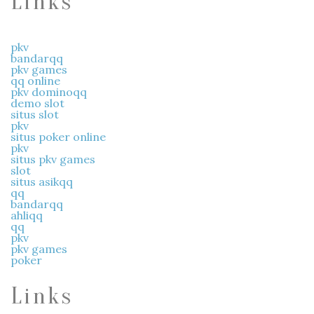
Links
pkv
bandarqq
pkv games
qq online
pkv dominoqq
demo slot
situs slot
pkv
situs poker online
pkv
situs pkv games
slot
situs asikqq
qq
bandarqq
ahliqq
qq
pkv
pkv games
poker
Links