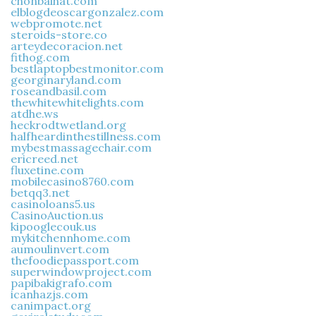
chonbaihat.com
elblogdeoscargonzalez.com
webpromote.net
steroids-store.co
arteydecoracion.net
fithog.com
bestlaptopbestmonitor.com
georginaryland.com
roseandbasil.com
thewhitewhitelights.com
atdhe.ws
heckrodtwetland.org
halfheardinthestillness.com
mybestmassagechair.com
ericreed.net
fluxetine.com
mobilecasino8760.com
betqq3.net
casinoloans5.us
CasinoAuction.us
kipooglecouk.us
mykitchennhome.com
aumoulinvert.com
thefoodiepassport.com
superwindowproject.com
papibakigrafo.com
icanhazjs.com
canimpact.org