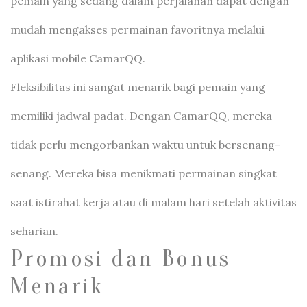
pemain yang sedang dalam perjalanan dapat dengan
mudah mengakses permainan favoritnya melalui
aplikasi mobile CamarQQ.
Fleksibilitas ini sangat menarik bagi pemain yang
memiliki jadwal padat. Dengan CamarQQ, mereka
tidak perlu mengorbankan waktu untuk bersenang-
senang. Mereka bisa menikmati permainan singkat
saat istirahat kerja atau di malam hari setelah aktivitas
seharian.
Promosi dan Bonus
Menarik