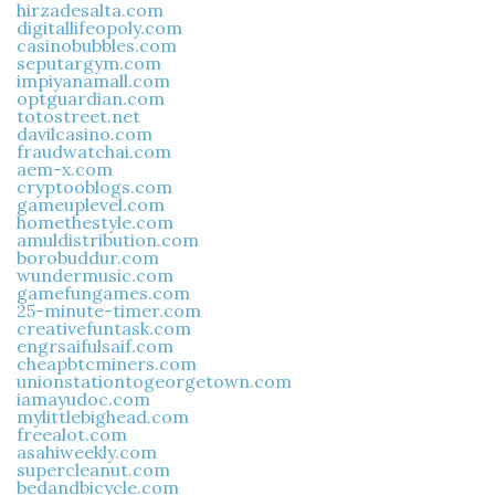
hirzadesalta.com
digitallifeopoly.com
casinobubbles.com
seputargym.com
impiyanamall.com
optguardian.com
totostreet.net
davilcasino.com
fraudwatchai.com
aem-x.com
cryptooblogs.com
gameuplevel.com
homethestyle.com
amuldistribution.com
borobuddur.com
wundermusic.com
gamefungames.com
25-minute-timer.com
creativefuntask.com
engrsaifulsaif.com
cheapbtcminers.com
unionstationtogeorgetown.com
iamayudoc.com
mylittlebighead.com
freealot.com
asahiweekly.com
supercleanut.com
bedandbicycle.com