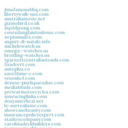
jimsfamousbbq.com
libertywalk-usa.com
australiamovie.net
gizmobird.co.uk
mp3djsong.com
coursdanglaistoulouse.com
neptunuslex.com
auguri-di-natale.info
michelewatch.us
omega--watches.us
breitling-watches.us
tgarnettcentrallautoads.com
fixadvert.com
autopluz.co
save3time-c.com
vexonhcf.com
demos-pixelsparadise.com
mediatitude.com
prewarmotorcycles.com
simracinglinks.com
dosyamerkezi.net
le-surrealisme.com
showcasebeauty.com
insurancepolicyexpert.com
statkeycompany.com
carolinadeckbuilders.com