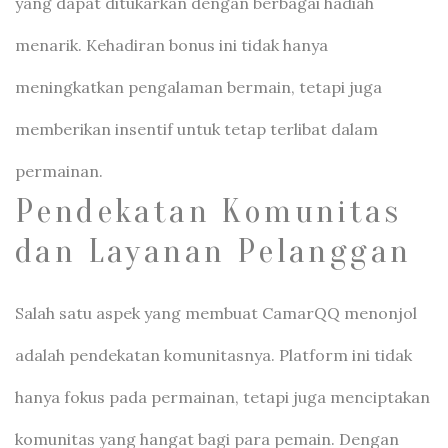
yang dapat ditukarkan dengan berbagai hadiah
menarik. Kehadiran bonus ini tidak hanya
meningkatkan pengalaman bermain, tetapi juga
memberikan insentif untuk tetap terlibat dalam
permainan.
Pendekatan Komunitas
dan Layanan Pelanggan
Salah satu aspek yang membuat CamarQQ menonjol
adalah pendekatan komunitasnya. Platform ini tidak
hanya fokus pada permainan, tetapi juga menciptakan
komunitas yang hangat bagi para pemain. Dengan