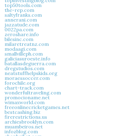
topinvestingblog.com
top50tools.com
the-rep.com
saltyfranks.com
annerani.com
jazzatude.com
0022pa.com
zeroshare.info
bilesinc.com
milaretreatnz.com
modaagi.com
smallvilleph.com
galiciasuroeste.info
batallasdeguerra.com
dregstudios.com
neatstuffhelpskids.org
moraessoccer.com
forochile.org
chart-track.com
wonderfultraveling.com
promocioname.net
wimaxworld.com
freeonlinecricketgames.net
bestcashing.biz
firerestrictions.us
archiesbrooklyn.com
muambeiros.net
infozblog.com