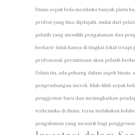
Dunia sepak bola membuka banyak pintu bag
profesi yang bisa dijelajahi, mulai dari pela
pelatih yang memiliki pengalaman dan pe
berkarir tidak hanya di tingkat lokal tetap
profesional, permintaan akan pelatih berku
Selain itu, ada peluang dalam aspek bisnis
pengembangan merek. Klub-klub sepak bola 
penggemar baru dan meningkatkan pendapat
terkemuka di dunia, terus melakukan kola
pengalaman yang menarik bagi penggemar