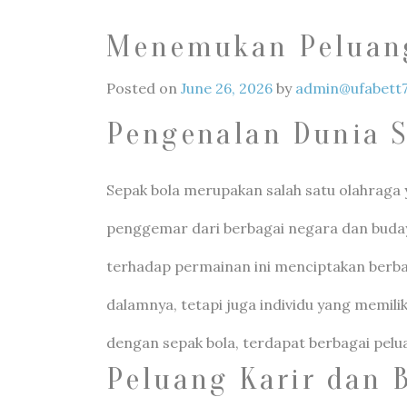
Menemukan Peluang
Posted on
June 26, 2026
by
admin@ufabett
Pengenalan Dunia S
Sepak bola merupakan salah satu olahraga 
penggemar dari berbagai negara dan budaya
terhadap permainan ini menciptakan berba
dalamnya, tetapi juga individu yang memili
dengan sepak bola, terdapat berbagai pelua
Peluang Karir dan B