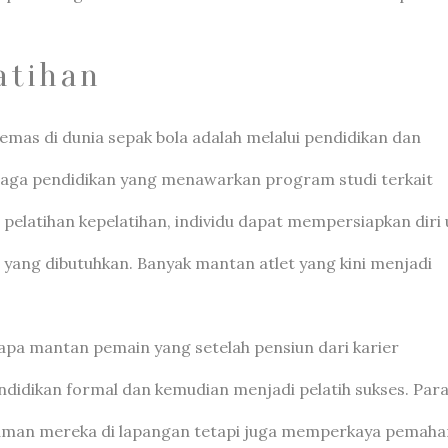
atihan
mas di dunia sepak bola adalah melalui pendidikan dan
baga pendidikan yang menawarkan program studi terkait
pelatihan kepelatihan, individu dapat mempersiapkan diri
 yang dibutuhkan. Banyak mantan atlet yang kini menjadi
pa mantan pemain yang setelah pensiun dari karier
didikan formal dan kemudian menjadi pelatih sukses. Par
alaman mereka di lapangan tetapi juga memperkaya pemah