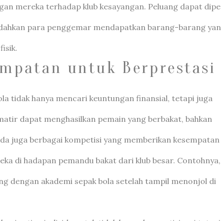
an mereka terhadap klub kesayangan. Peluang dapat dipe
udahkan para penggemar mendapatkan barang-barang ya
isik.
mpatan untuk Berprestasi
la tidak hanya mencari keuntungan finansial, tetapi juga
 amatir dapat menghasilkan pemain yang berbakat, bahkan
Ada juga berbagai kompetisi yang memberikan kesempatan 
eka di hadapan pemandu bakat dari klub besar. Contohnya,
ng dengan akademi sepak bola setelah tampil menonjol di