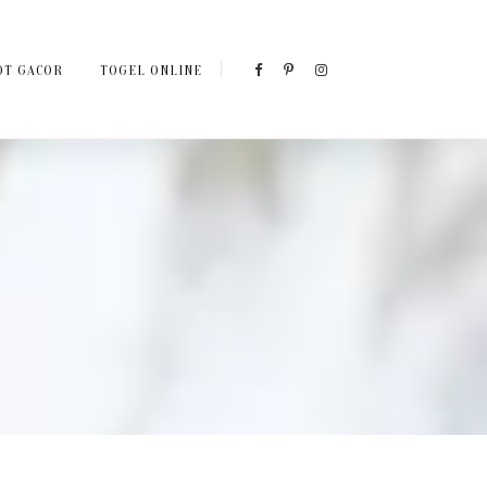
OT GACOR
TOGEL ONLINE