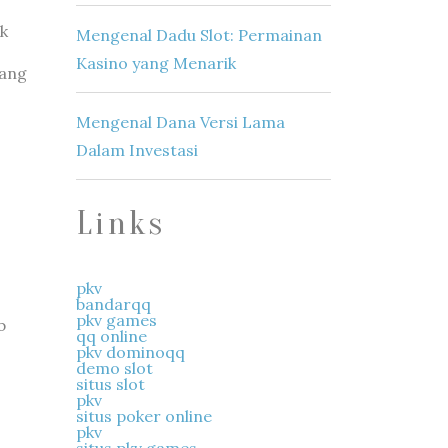
k
Mengenal Dadu Slot: Permainan
Kasino yang Menarik
rang
Mengenal Dana Versi Lama
Dalam Investasi
Links
pkv
bandarqq
pkv games
b
qq online
pkv dominoqq
demo slot
situs slot
pkv
situs poker online
pkv