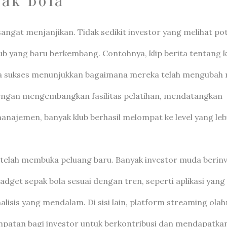
pak Bola
sangat menjanjikan. Tidak sedikit investor yang melihat po
ub yang baru berkembang. Contohnya, klip berita tentang k
aha sukses menunjukkan bagaimana mereka telah mengubah 
. Dengan mengembangkan fasilitas pelatihan, mendatangkan
najemen, banyak klub berhasil melompat ke level yang leb
i telah membuka peluang baru. Banyak investor muda berinv
dget sepak bola sesuai dengan tren, seperti aplikasi yang
lisis yang mendalam. Di sisi lain, platform streaming ola
patan bagi investor untuk berkontribusi dan mendapatka