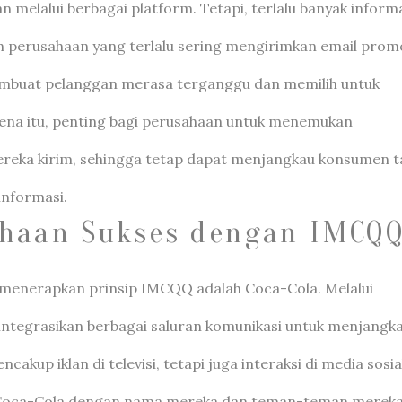
 melalui berbagai platform. Tetapi, terlalu banyak inform
ah perusahaan yang terlalu sering mengirimkan email prom
mbuat pelanggan merasa terganggu dan memilih untuk
ena itu, penting bagi perusahaan untuk menemukan
reka kirim, sehingga tetap dapat menjangkau konsumen 
informasi.
ahaan Sukses dengan IMCQ
 menerapkan prinsip IMCQQ adalah Coca-Cola. Melalui
ntegrasikan berbagai saluran komunikasi untuk menjangk
kup iklan di televisi, tetapi juga interaksi di media sosial
 Coca-Cola dengan nama mereka dan teman-teman mereka