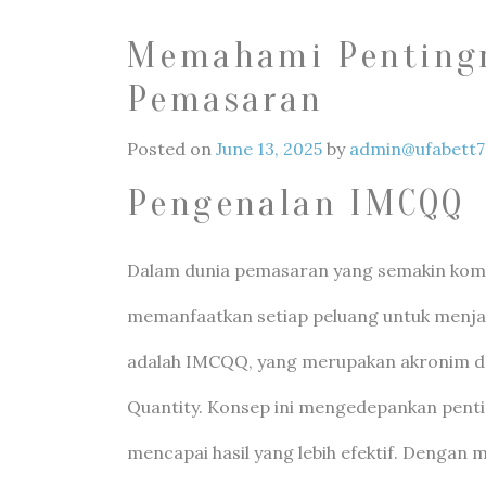
Memahami Pentingn
Pemasaran
Posted on
June 13, 2025
by
admin@ufabett
Pengenalan IMCQQ
Dalam dunia pemasaran yang semakin kom
memanfaatkan setiap peluang untuk menja
adalah IMCQQ, yang merupakan akronim da
Quantity. Konsep ini mengedepankan pent
mencapai hasil yang lebih efektif. Denga