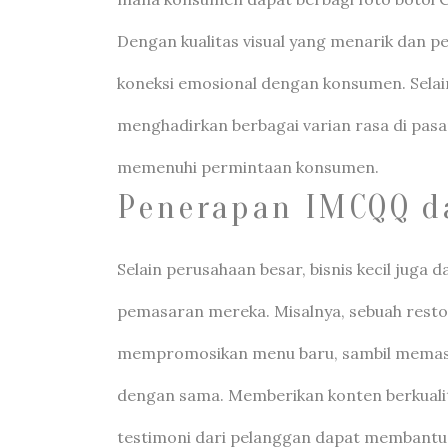
Dengan kualitas visual yang menarik dan p
koneksi emosional dengan konsumen. Selai
menghadirkan berbagai varian rasa di pa
memenuhi permintaan konsumen.
Penerapan IMCQQ da
Selain perusahaan besar, bisnis kecil ju
pemasaran mereka. Misalnya, sebuah resto
mempromosikan menu baru, sambil memasti
dengan sama. Memberikan konten berkual
testimoni dari pelanggan dapat membantu 