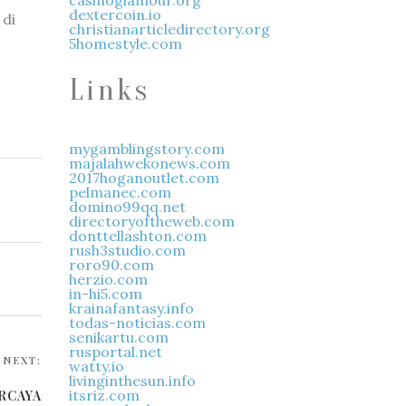
casinoglamour.org
dextercoin.io
 di
christianarticledirectory.org
5homestyle.com
Links
mygamblingstory.com
majalahwekonews.com
2017hoganoutlet.com
pelmanec.com
domino99qq.net
directoryoftheweb.com
donttellashton.com
rush3studio.com
roro90.com
herzio.com
in-hi5.com
krainafantasy.info
todas-noticias.com
senikartu.com
rusportal.net
NEXT:
watty.io
livinginthesun.info
itsriz.com
RCAYA