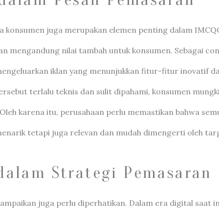
ada konsumen juga merupakan elemen penting dalam IMCQ
 dan mengandung nilai tambah untuk konsumen. Sebagai con
geluarkan iklan yang menunjukkan fitur-fitur inovatif da
ersebut terlalu teknis dan sulit dipahami, konsumen mungk
. Oleh karena itu, perusahaan perlu memastikan bahwa sem
enarik tetapi juga relevan dan mudah dimengerti oleh tar
dalam Strategi Pemasaran
sampaikan juga perlu diperhatikan. Dalam era digital saat in