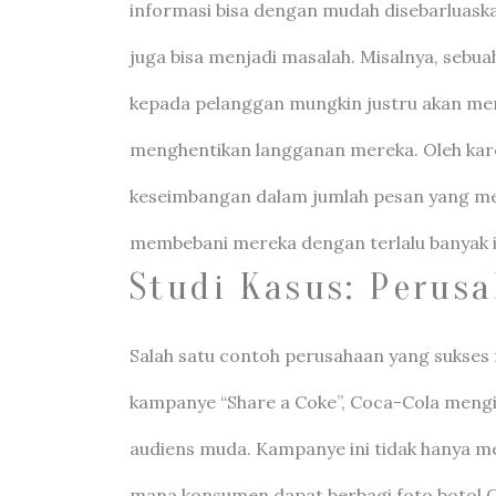
informasi bisa dengan mudah disebarluaskan
juga bisa menjadi masalah. Misalnya, sebu
kepada pelanggan mungkin justru akan me
menghentikan langganan mereka. Oleh kar
keseimbangan dalam jumlah pesan yang me
membebani mereka dengan terlalu banyak 
Studi Kasus: Perus
Salah satu contoh perusahaan yang sukses
kampanye “Share a Coke”, Coca-Cola mengi
audiens muda. Kampanye ini tidak hanya menca
mana konsumen dapat berbagi foto botol