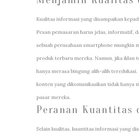
Kualitas informasi yang disampaikan kep
Pesan pemasaran harus jelas, informatif,
sebuah perusahaan smartphone mungkin men
produk terbaru mereka. Namun, jika iklan t
hanya merasa bingung alih-alih teredukasi
konten yang dikomunikasikan tidak hanya m
pasar mereka.
Peranan Kuantitas 
Selain kualitas, kuantitas informasi yang di