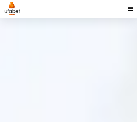
Skip
to
content