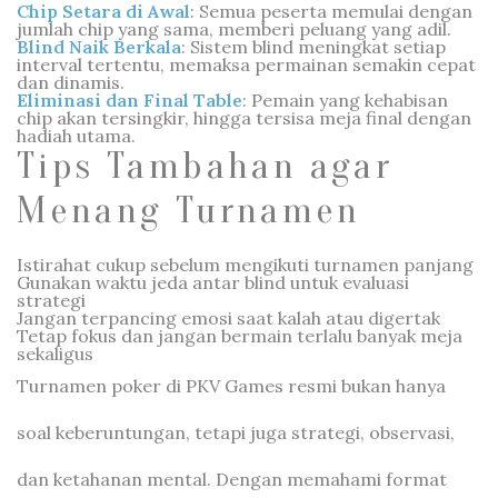
Chip Setara di Awal
: Semua peserta memulai dengan
jumlah chip yang sama, memberi peluang yang adil.
Blind Naik Berkala
: Sistem blind meningkat setiap
interval tertentu, memaksa permainan semakin cepat
dan dinamis.
Eliminasi dan Final Table
: Pemain yang kehabisan
chip akan tersingkir, hingga tersisa meja final dengan
hadiah utama.
Tips Tambahan agar
Menang Turnamen
Istirahat cukup sebelum mengikuti turnamen panjang
Gunakan waktu jeda antar blind untuk evaluasi
strategi
Jangan terpancing emosi saat kalah atau digertak
Tetap fokus dan jangan bermain terlalu banyak meja
sekaligus
Turnamen poker di PKV Games resmi bukan hanya
soal keberuntungan, tetapi juga strategi, observasi,
dan ketahanan mental. Dengan memahami format