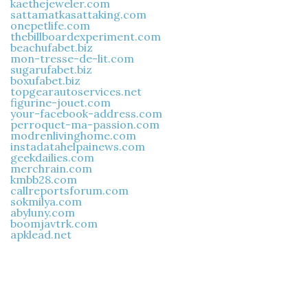
kaethejeweler.com
sattamatkasattaking.com
onepetlife.com
thebillboardexperiment.com
beachufabet.biz
mon-tresse-de-lit.com
sugarufabet.biz
boxufabet.biz
topgearautoservices.net
figurine-jouet.com
your-facebook-address.com
perroquet-ma-passion.com
modrenlivinghome.com
instadatahelpainews.com
geekdailies.com
merchrain.com
kmbb28.com
callreportsforum.com
sokmilya.com
abyluny.com
boomjavtrk.com
apklead.net