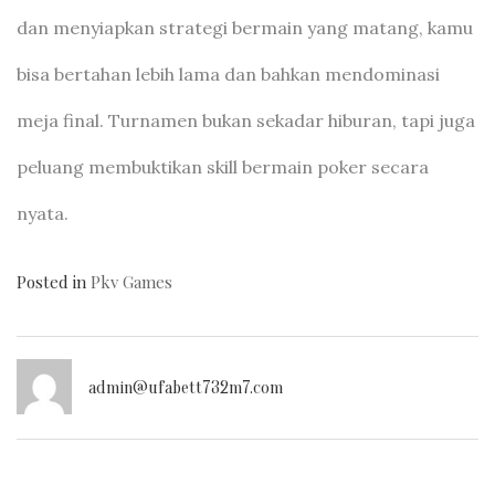
dan menyiapkan strategi bermain yang matang, kamu
bisa bertahan lebih lama dan bahkan mendominasi
meja final. Turnamen bukan sekadar hiburan, tapi juga
peluang membuktikan skill bermain poker secara
nyata.
Posted in
Pkv Games
admin@ufabett732m7.com