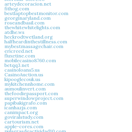
arteydecoracion.net
fithog.com
bestlaptopbestmonitor.com
georginaryland.com
roseandbasil.com
thewhitewhitelights.com
atdhe.ws
heckrodtwetland.org
halfheardinthestillness.com
mybestmassagechair.com
ericreed.net
fluxetine.com
mobilecasino8760.com
betqq3.net
casinoloans5.us
CasinoAuction.us
kipooglecouk.us
mykitchennhome.com
aumoulinvert.com
thefoodiepassport.com
superwindowproject.com
papibakigrafo.com
icanhazjs.com
canimpact.org
goviralstudy.com
cartourism.net
apple-cores.com
pulserasdeactividad10.com