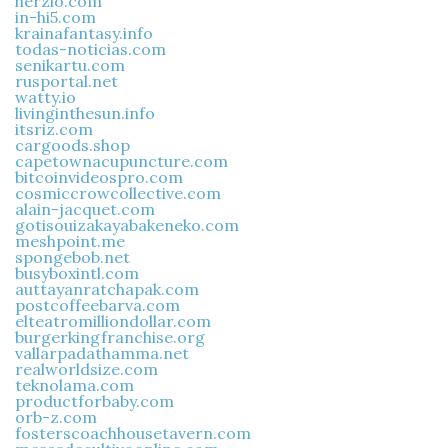
herzio.com
in-hi5.com
krainafantasy.info
todas-noticias.com
senikartu.com
rusportal.net
watty.io
livinginthesun.info
itsriz.com
cargoods.shop
capetownacupuncture.com
bitcoinvideospro.com
cosmiccrowcollective.com
alain-jacquet.com
gotisouizakayabakeneko.com
meshpoint.me
spongebob.net
busyboxintl.com
auttayanratchapak.com
postcoffeebarva.com
elteatromilliondollar.com
burgerkingfranchise.org
vallarpadathamma.net
realworldsize.com
teknolama.com
productforbaby.com
orb-z.com
fosterscoachhousetavern.com