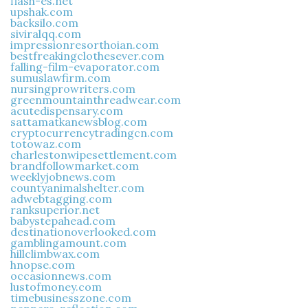
flash-es.net
upshak.com
backsilo.com
siviralqq.com
impressionresorthoian.com
bestfreakingclothesever.com
falling-film-evaporator.com
sumuslawfirm.com
nursingprowriters.com
greenmountainthreadwear.com
acutedispensary.com
sattamatkanewsblog.com
cryptocurrencytradingcn.com
totowaz.com
charlestonwipesettlement.com
brandfollowmarket.com
weeklyjobnews.com
countyanimalshelter.com
adwebtagging.com
ranksuperior.net
babystepahead.com
destinationoverlooked.com
gamblingamount.com
hillclimbwax.com
hnopse.com
occasionnews.com
lustofmoney.com
timebusinesszone.com