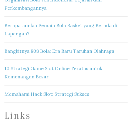
Perkembangannya
Berapa Jumlah Pemain Bola Basket yang Berada di
Lapangan?
Bangkitnya 808 Bola: Era Baru Taruhan Olahraga
10 Strategi Game Slot Online Teratas untuk
Kemenangan Besar
Memahami Hack Slot: Strategi Sukses
Links