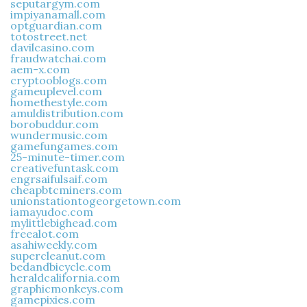
seputargym.com
impiyanamall.com
optguardian.com
totostreet.net
davilcasino.com
fraudwatchai.com
aem-x.com
cryptooblogs.com
gameuplevel.com
homethestyle.com
amuldistribution.com
borobuddur.com
wundermusic.com
gamefungames.com
25-minute-timer.com
creativefuntask.com
engrsaifulsaif.com
cheapbtcminers.com
unionstationtogeorgetown.com
iamayudoc.com
mylittlebighead.com
freealot.com
asahiweekly.com
supercleanut.com
bedandbicycle.com
heraldcalifornia.com
graphicmonkeys.com
gamepixies.com