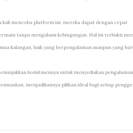
 kali mencoba platform ini, mereka dapat dengan cepat
bermain tanpa mengalami kebingungan. Hal ini terbukti m
 semua kalangan, baik yang berpengalaman maupun yang bar
 menunjukkan komitmennya untuk menyediakan pengalama
muaskan, menjadikannya pilihan ideal bagi setiap pengg