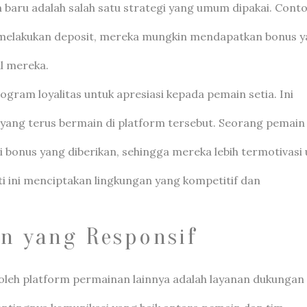
aru adalah salah satu strategi yang umum dipakai. Conto
melakukan deposit, mereka mungkin mendapatkan bonus 
l mereka.
ogram loyalitas untuk apresiasi kepada pemain setia. Ini
yang terus bermain di platform tersebut. Seorang pemain
 bonus yang diberikan, sehingga mereka lebih termotivasi
ti ini menciptakan lingkungan yang kompetitif dan
n yang Responsif
n oleh platform permainan lainnya adalah layanan dukungan