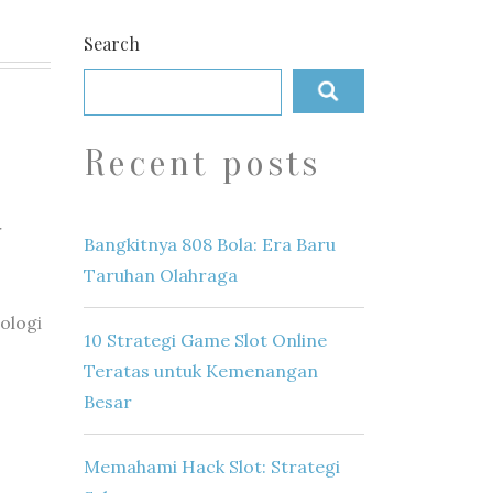
Search
Recent posts
r
Bangkitnya 808 Bola: Era Baru
Taruhan Olahraga
ologi
10 Strategi Game Slot Online
Teratas untuk Kemenangan
Besar
Memahami Hack Slot: Strategi