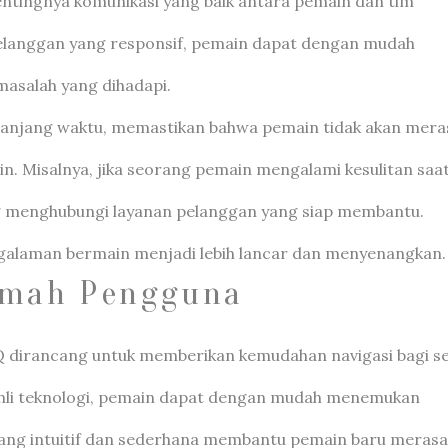
ntingnya komunikasi yang baik antara pemain dan tim
langgan yang responsif, pemain dapat dengan mudah
asalah yang dihadapi.
panjang waktu, memastikan bahwa pemain tidak akan mera
in. Misalnya, jika seorang pemain mengalami kesulitan saa
g menghubungi layanan pelanggan yang siap membantu.
alaman bermain menjadi lebih lancar dan menyenangkan.
amah Pengguna
 dirancang untuk memberikan kemudahan navigasi bagi 
hli teknologi, pemain dapat dengan mudah menemukan
ang intuitif dan sederhana membantu pemain baru merasa 