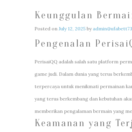
Keunggulan Bermain
Posted on
July 12, 2025
by
admin@ufabett7
Pengenalan Perisai
PerisaiQQ adalah salah satu platform per
game judi. Dalam dunia yang terus berkem
terpercaya untuk menikmati permainan kart
yang terus berkembang dan kebutuhan akan 
memberikan pengalaman bermain yang me
Keamanan yang Ter