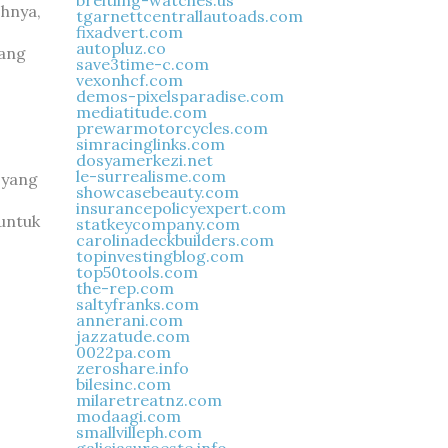
breitling-watches.us
hnya,
tgarnettcentrallautoads.com
fixadvert.com
autopluz.co
yang
save3time-c.com
vexonhcf.com
demos-pixelsparadise.com
mediatitude.com
prewarmotorcycles.com
simracinglinks.com
dosyamerkezi.net
le-surrealisme.com
 yang
showcasebeauty.com
insurancepolicyexpert.com
 untuk
statkeycompany.com
carolinadeckbuilders.com
topinvestingblog.com
top50tools.com
the-rep.com
saltyfranks.com
annerani.com
jazzatude.com
0022pa.com
zeroshare.info
bilesinc.com
milaretreatnz.com
modaagi.com
smallvilleph.com