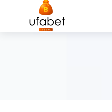
Skip
to
content