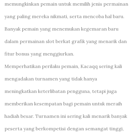
memungkinkan pemain untuk memilih jenis permainan
yang paling mereka nikmati, serta mencoba hal baru.
Banyak pemain yang menemukan kegemaran baru
dalam permainan slot berkat grafik yang menarik dan
fitur bonus yang menggiurkan.
Memperhatikan perilaku pemain, Kacaqq sering kali
mengadakan turnamen yang tidak hanya
meningkatkan keterlibatan pengguna, tetapi juga
memberikan kesempatan bagi pemain untuk meraih
hadiah besar. Turnamen ini sering kali menarik banyak
peserta yang berkompetisi dengan semangat tinggi,