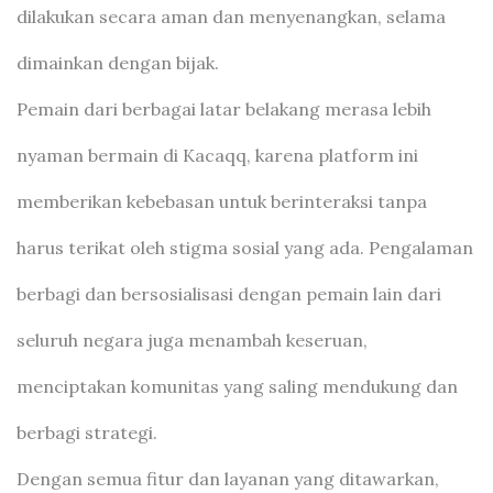
dilakukan secara aman dan menyenangkan, selama
dimainkan dengan bijak.
Pemain dari berbagai latar belakang merasa lebih
nyaman bermain di Kacaqq, karena platform ini
memberikan kebebasan untuk berinteraksi tanpa
harus terikat oleh stigma sosial yang ada. Pengalaman
berbagi dan bersosialisasi dengan pemain lain dari
seluruh negara juga menambah keseruan,
menciptakan komunitas yang saling mendukung dan
berbagi strategi.
Dengan semua fitur dan layanan yang ditawarkan,