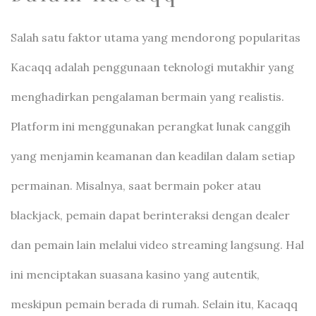
Salah satu faktor utama yang mendorong popularitas
Kacaqq adalah penggunaan teknologi mutakhir yang
menghadirkan pengalaman bermain yang realistis.
Platform ini menggunakan perangkat lunak canggih
yang menjamin keamanan dan keadilan dalam setiap
permainan. Misalnya, saat bermain poker atau
blackjack, pemain dapat berinteraksi dengan dealer
dan pemain lain melalui video streaming langsung. Hal
ini menciptakan suasana kasino yang autentik,
meskipun pemain berada di rumah. Selain itu, Kacaqq