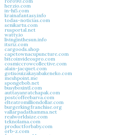
roro90.com
herzio.com
in-hi5.com
krainafantasy.info
todas-noticias.com
senikartu.com
rusportal.net
watty.io
livinginthesun.info
itsriz.com
cargoods.shop
capetownacupuncture.com
bitcoinvideospro.com
cosmiccrowcollective.com
alain-jacquet.com
gotisouizakayabakeneko.com
meshpoint.me
spongebob.net
busyboxintl.com
auttayanratchapak.com
postcoffeebarva.com
elteatromilliondollar.com
burgerkingfranchise.org
vallarpadathamma.net
realworldsize.com
teknolama.com
productforbaby.com
orb-z.com