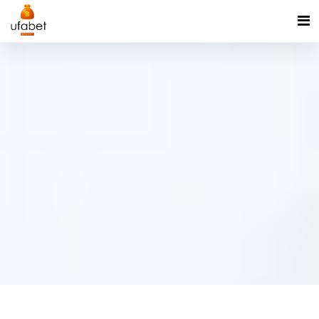
Skip
to
content