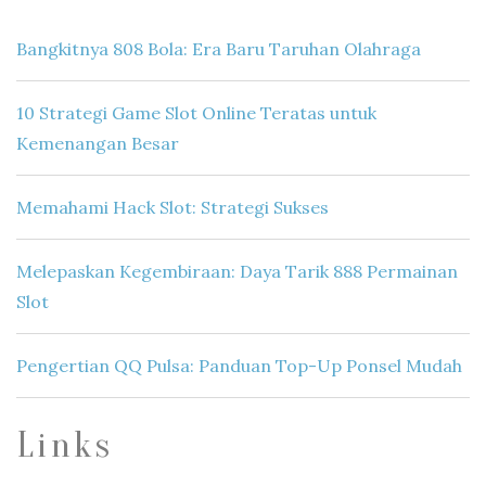
Bangkitnya 808 Bola: Era Baru Taruhan Olahraga
10 Strategi Game Slot Online Teratas untuk
Kemenangan Besar
Memahami Hack Slot: Strategi Sukses
Melepaskan Kegembiraan: Daya Tarik 888 Permainan
Slot
Pengertian QQ Pulsa: Panduan Top-Up Ponsel Mudah
Links