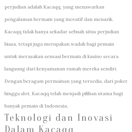
perjudian adalah Kacaqq, yang menawarkan
pengalaman bermain yang inovatif dan menarik.
Kacaqq tidak hanya sekadar sebuah situs perjudian
biasa, tetapi juga merupakan wadah bagi pemain
untuk merasakan sensasi bermain di kasino secara
langsung dari kenyamanan rumah mereka sendiri.
Dengan beragam permainan yang tersedia, dari poker
hingga slot, Kacaqq telah menjadi pilihan utama bagi
banyak pemain di Indonesia.
Teknologi dan Inovasi
Dalam Kacaqq