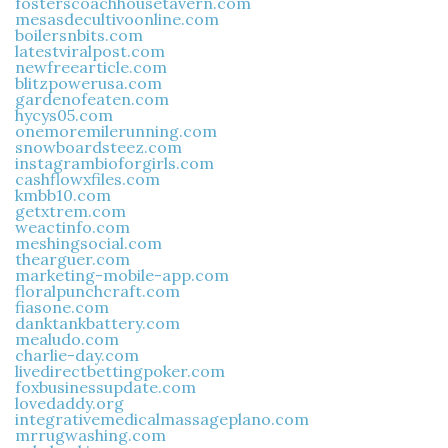
fosterscoachhousetavern.com
mesasdecultivoonline.com
boilersnbits.com
latestviralpost.com
newfreearticle.com
blitzpowerusa.com
gardenofeaten.com
hycys05.com
onemoremilerunning.com
snowboardsteez.com
instagrambioforgirls.com
cashflowxfiles.com
kmbb10.com
getxtrem.com
weactinfo.com
meshingsocial.com
thearguer.com
marketing-mobile-app.com
floralpunchcraft.com
fiasone.com
danktankbattery.com
mealudo.com
charlie-day.com
livedirectbettingpoker.com
foxbusinessupdate.com
lovedaddy.org
integrativemedicalmassageplano.com
mrrugwashing.com