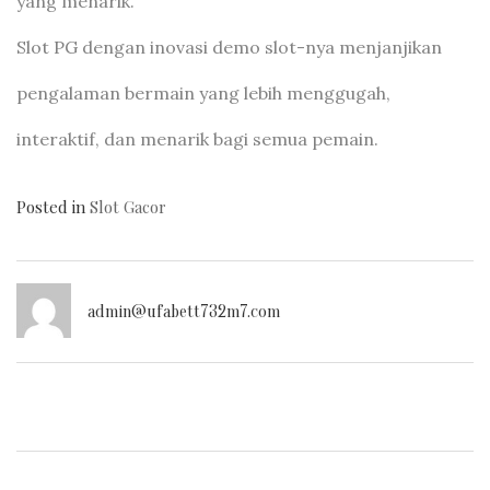
yang menarik.
Slot PG dengan inovasi demo slot-nya menjanjikan
pengalaman bermain yang lebih menggugah,
interaktif, dan menarik bagi semua pemain.
Posted in
Slot Gacor
admin@ufabett732m7.com
Post