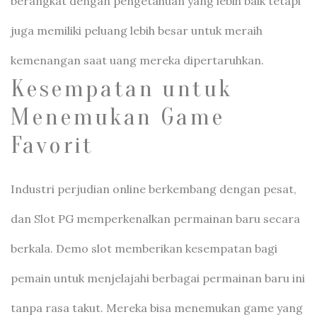
berangkat dengan pengetahuan yang lebih baik tetapi
juga memiliki peluang lebih besar untuk meraih
kemenangan saat uang mereka dipertaruhkan.
Kesempatan untuk
Menemukan Game
Favorit
Industri perjudian online berkembang dengan pesat,
dan Slot PG memperkenalkan permainan baru secara
berkala. Demo slot memberikan kesempatan bagi
pemain untuk menjelajahi berbagai permainan baru ini
tanpa rasa takut. Mereka bisa menemukan game yang