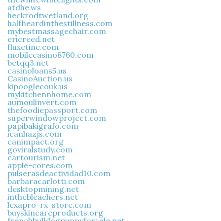
atdhe.ws
heckrodtwetland.org
halfheardinthestillness.com
mybestmassagechair.com
ericreed.net
fluxetine.com
mobilecasino8760.com
betqq3.net
casinoloans5.us
CasinoAuction.us
kipooglecouk.us
mykitchennhome.com
aumoulinvert.com
thefoodiepassport.com
superwindowproject.com
papibakigrafo.com
icanhazjs.com
canimpact.org
goviralstudy.com
cartourism.net
apple-cores.com
pulserasdeactividad10.com
barbaracarlotti.com
desktopmining.net
inthebleachers.net
lexapro-rx-store.com
buyskincareproducts.org
frenchbulldogpuppyforsale.net