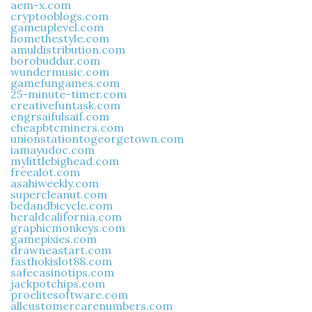
aem-x.com
cryptooblogs.com
gameuplevel.com
homethestyle.com
amuldistribution.com
borobuddur.com
wundermusic.com
gamefungames.com
25-minute-timer.com
creativefuntask.com
engrsaifulsaif.com
cheapbtcminers.com
unionstationtogeorgetown.com
iamayudoc.com
mylittlebighead.com
freealot.com
asahiweekly.com
supercleanut.com
bedandbicycle.com
heraldcalifornia.com
graphicmonkeys.com
gamepixies.com
drawneastart.com
fasthokislot88.com
safecasinotips.com
jackpotchips.com
proelitesoftware.com
allcustomercarenumbers.com