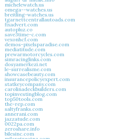
michelewatch.us
omega--watches.us
breitling-watches.us
tgarnettcentrallautoads.com
fixadvert.com
autopluz.co
save3time-c.com
vexonhcf.com
demos-pixelsparadise.com
mediatitude.com
prewarmotorcycles.com
simracinglinks.com
dosyamerkezi.net
le-surrealisme.com
showcasebeauty.com
insurancepolicyexpert.com
statkeycompany.com
carolinadeckbuilders.com
topinvestingblog.com
top50tools.com
the-rep.com
saltyfranks.com
annerani.com
jazzatude.com
0022pa.com
zeroshare.info
bilesinc.com
milaretreatnz.com