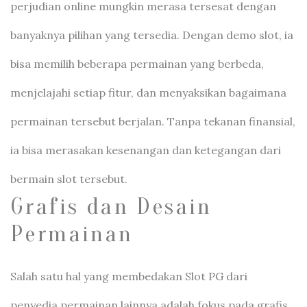
perjudian online mungkin merasa tersesat dengan
banyaknya pilihan yang tersedia. Dengan demo slot, ia
bisa memilih beberapa permainan yang berbeda,
menjelajahi setiap fitur, dan menyaksikan bagaimana
permainan tersebut berjalan. Tanpa tekanan finansial,
ia bisa merasakan kesenangan dan ketegangan dari
bermain slot tersebut.
Grafis dan Desain
Permainan
Salah satu hal yang membedakan Slot PG dari
penyedia permainan lainnya adalah fokus pada grafis