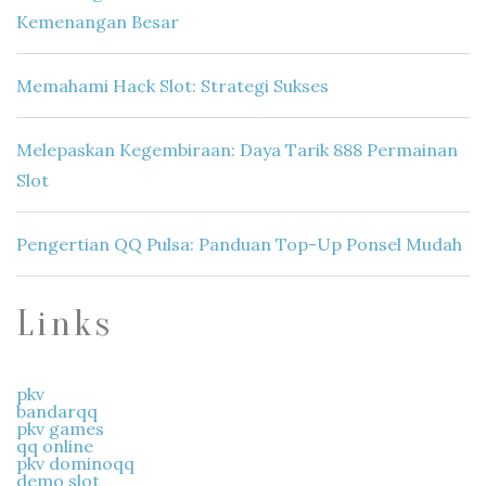
Kemenangan Besar
Memahami Hack Slot: Strategi Sukses
Melepaskan Kegembiraan: Daya Tarik 888 Permainan
Slot
Pengertian QQ Pulsa: Panduan Top-Up Ponsel Mudah
Links
pkv
bandarqq
pkv games
qq online
pkv dominoqq
demo slot