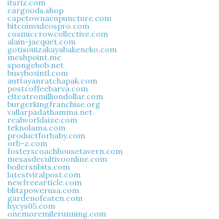
itsriz.com
cargoods.shop
capetownacupuncture.com
bitcoinvideospro.com
cosmiccrowcollective.com
alain-jacquet.com
gotisouizakayabakeneko.com
meshpoint.me
spongebob.net
busyboxintl.com
auttayanratchapak.com
postcoffeebarva.com
elteatromilliondollar.com
burgerkingfranchise.org
vallarpadathamma.net
realworldsize.com
teknolama.com
productforbaby.com
orb-z.com
fosterscoachhousetavern.com
mesasdecultivoonline.com
boilersnbits.com
latestviralpost.com
newfreearticle.com
blitzpowerusa.com
gardenofeaten.com
hycys05.com
onemoremilerunning.com