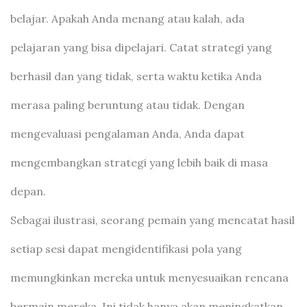
belajar. Apakah Anda menang atau kalah, ada
pelajaran yang bisa dipelajari. Catat strategi yang
berhasil dan yang tidak, serta waktu ketika Anda
merasa paling beruntung atau tidak. Dengan
mengevaluasi pengalaman Anda, Anda dapat
mengembangkan strategi yang lebih baik di masa
depan.
Sebagai ilustrasi, seorang pemain yang mencatat hasil
setiap sesi dapat mengidentifikasi pola yang
memungkinkan mereka untuk menyesuaikan rencana
bermain mereka. Ini tidak hanya akan meningkatkan