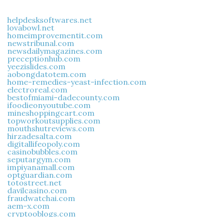
helpdesksoftwares.net
lovabowl.net
homeimprovementit.com
newstribunal.com
newsdailymagazines.com
preceptionhub.com
yeezislides.com
aobongdatotem.com
home-remedies-yeast-infection.com
electroreal.com
bestofmiami-dadecounty.com
ifoodieonyoutube.com
mineshoppingcart.com
topworkoutsupplies.com
mouthshutreviews.com
hirzadesalta.com
digitallifeopoly.com
casinobubbles.com
seputargym.com
impiyanamall.com
optguardian.com
totostreet.net
davilcasino.com
fraudwatchai.com
aem-x.com
cryptooblogs.com