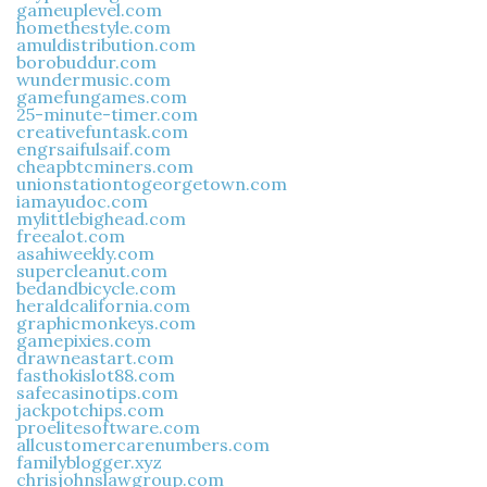
gameuplevel.com
homethestyle.com
amuldistribution.com
borobuddur.com
wundermusic.com
gamefungames.com
25-minute-timer.com
creativefuntask.com
engrsaifulsaif.com
cheapbtcminers.com
unionstationtogeorgetown.com
iamayudoc.com
mylittlebighead.com
freealot.com
asahiweekly.com
supercleanut.com
bedandbicycle.com
heraldcalifornia.com
graphicmonkeys.com
gamepixies.com
drawneastart.com
fasthokislot88.com
safecasinotips.com
jackpotchips.com
proelitesoftware.com
allcustomercarenumbers.com
familyblogger.xyz
chrisjohnslawgroup.com