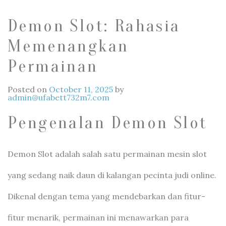
Demon Slot: Rahasia
Memenangkan
Permainan
Posted on
October 11, 2025
by
admin@ufabett732m7.com
Pengenalan Demon Slot
Demon Slot adalah salah satu permainan mesin slot
yang sedang naik daun di kalangan pecinta judi online.
Dikenal dengan tema yang mendebarkan dan fitur-
fitur menarik, permainan ini menawarkan para