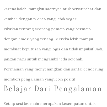
karena kalah, mungkin saatnya untuk beristirahat dan
kembali dengan pikiran yang lebih segar.
Pikirkan tentang seorang pemain yang bermain
dengan emosi yang tenang. Mereka lebih mampu
membuat keputusan yang logis dan tidak impulsif. Jadi,
jangan ragu untuk mengambil jeda sejenak.
Permainan yang menyenangkan dan santai cenderung
memberi pengalaman yang lebih positif.
Belajar Dari Pengalaman
Setiap sesi bermain merupakan kesempatan untuk