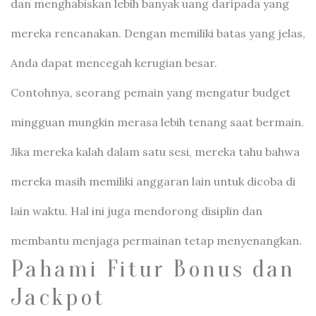
dan menghabiskan lebih banyak uang daripada yang
mereka rencanakan. Dengan memiliki batas yang jelas,
Anda dapat mencegah kerugian besar.
Contohnya, seorang pemain yang mengatur budget
mingguan mungkin merasa lebih tenang saat bermain.
Jika mereka kalah dalam satu sesi, mereka tahu bahwa
mereka masih memiliki anggaran lain untuk dicoba di
lain waktu. Hal ini juga mendorong disiplin dan
membantu menjaga permainan tetap menyenangkan.
Pahami Fitur Bonus dan
Jackpot