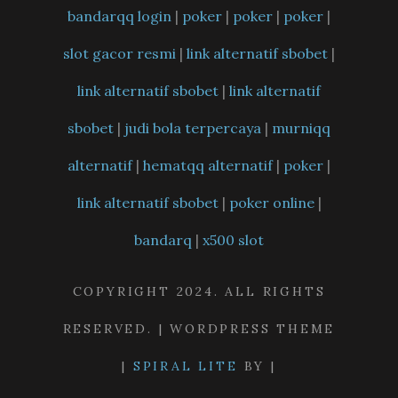
bandarqq login
|
poker
|
poker
|
poker
|
slot gacor resmi
|
link alternatif sbobet
|
link alternatif sbobet
|
link alternatif
sbobet
|
judi bola terpercaya
|
murniqq
alternatif
|
hematqq alternatif
|
poker
|
link alternatif sbobet
|
poker online
|
bandarq
|
x500 slot
COPYRIGHT 2024. ALL RIGHTS
RESERVED. | WORDPRESS THEME
|
SPIRAL LITE
BY |