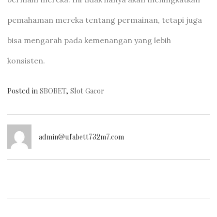
pemahaman mereka tentang permainan, tetapi juga
bisa mengarah pada kemenangan yang lebih
konsisten.
Posted in
SBOBET
,
Slot Gacor
admin@ufabett732m7.com
Post