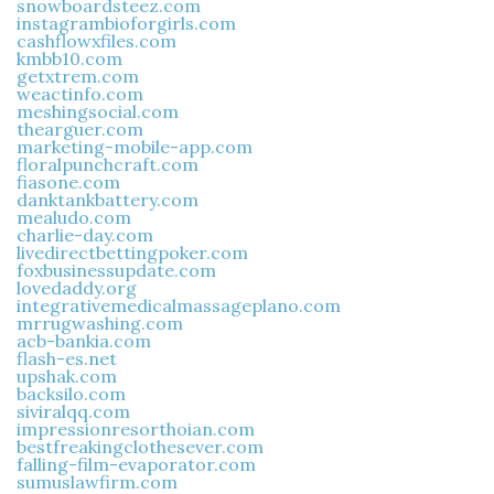
snowboardsteez.com
instagrambioforgirls.com
cashflowxfiles.com
kmbb10.com
getxtrem.com
weactinfo.com
meshingsocial.com
thearguer.com
marketing-mobile-app.com
floralpunchcraft.com
fiasone.com
danktankbattery.com
mealudo.com
charlie-day.com
livedirectbettingpoker.com
foxbusinessupdate.com
lovedaddy.org
integrativemedicalmassageplano.com
mrrugwashing.com
acb-bankia.com
flash-es.net
upshak.com
backsilo.com
siviralqq.com
impressionresorthoian.com
bestfreakingclothesever.com
falling-film-evaporator.com
sumuslawfirm.com