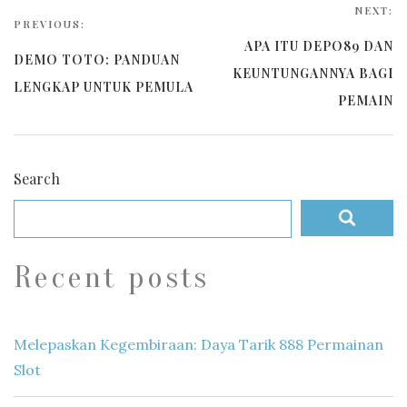
navigation
NEXT:
PREVIOUS:
APA ITU DEPO89 DAN
DEMO TOTO: PANDUAN
KEUNTUNGANNYA BAGI
LENGKAP UNTUK PEMULA
PEMAIN
Search
Recent posts
Melepaskan Kegembiraan: Daya Tarik 888 Permainan
Slot