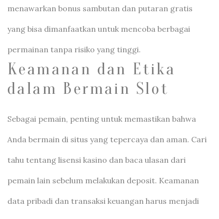
menawarkan bonus sambutan dan putaran gratis
yang bisa dimanfaatkan untuk mencoba berbagai
permainan tanpa risiko yang tinggi.
Keamanan dan Etika
dalam Bermain Slot
Sebagai pemain, penting untuk memastikan bahwa
Anda bermain di situs yang tepercaya dan aman. Cari
tahu tentang lisensi kasino dan baca ulasan dari
pemain lain sebelum melakukan deposit. Keamanan
data pribadi dan transaksi keuangan harus menjadi