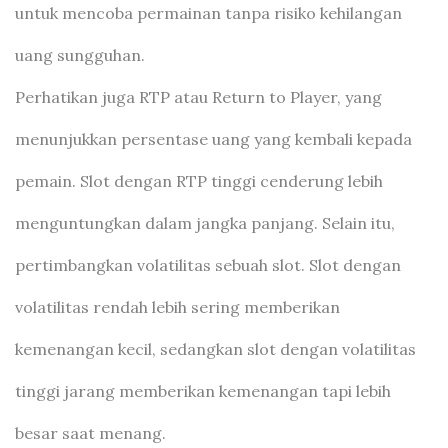
untuk mencoba permainan tanpa risiko kehilangan
uang sungguhan.
Perhatikan juga RTP atau Return to Player, yang
menunjukkan persentase uang yang kembali kepada
pemain. Slot dengan RTP tinggi cenderung lebih
menguntungkan dalam jangka panjang. Selain itu,
pertimbangkan volatilitas sebuah slot. Slot dengan
volatilitas rendah lebih sering memberikan
kemenangan kecil, sedangkan slot dengan volatilitas
tinggi jarang memberikan kemenangan tapi lebih
besar saat menang.