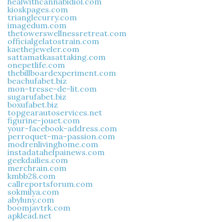
healwithcannabidiol.com
kioskpages.com
trianglecurry.com
imagedum.com
thetowerswellnessretreat.com
officialgelatostrain.com
kaethejeweler.com
sattamatkasattaking.com
onepetlife.com
thebillboardexperiment.com
beachufabet.biz
mon-tresse-de-lit.com
sugarufabet.biz
boxufabet.biz
topgearautoservices.net
figurine-jouet.com
your-facebook-address.com
perroquet-ma-passion.com
modrenlivinghome.com
instadatahelpainews.com
geekdailies.com
merchrain.com
kmbb28.com
callreportsforum.com
sokmilya.com
abyluny.com
boomjavtrk.com
apklead.net