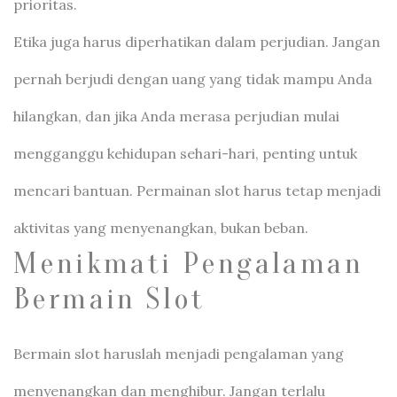
prioritas.
Etika juga harus diperhatikan dalam perjudian. Jangan
pernah berjudi dengan uang yang tidak mampu Anda
hilangkan, dan jika Anda merasa perjudian mulai
mengganggu kehidupan sehari-hari, penting untuk
mencari bantuan. Permainan slot harus tetap menjadi
aktivitas yang menyenangkan, bukan beban.
Menikmati Pengalaman
Bermain Slot
Bermain slot haruslah menjadi pengalaman yang
menyenangkan dan menghibur. Jangan terlalu