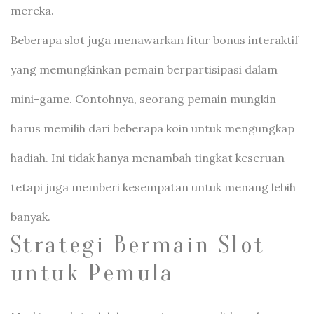
mereka.
Beberapa slot juga menawarkan fitur bonus interaktif
yang memungkinkan pemain berpartisipasi dalam
mini-game. Contohnya, seorang pemain mungkin
harus memilih dari beberapa koin untuk mengungkap
hadiah. Ini tidak hanya menambah tingkat keseruan
tetapi juga memberi kesempatan untuk menang lebih
banyak.
Strategi Bermain Slot
untuk Pemula