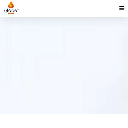
Skip
to
content