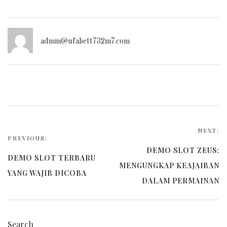
admin@ufabett732m7.com
Post
navigation
NEXT:
PREVIOUS:
DEMO SLOT ZEUS:
DEMO SLOT TERBARU
MENGUNGKAP KEAJAIBAN
YANG WAJIB DICOBA
DALAM PERMAINAN
Search