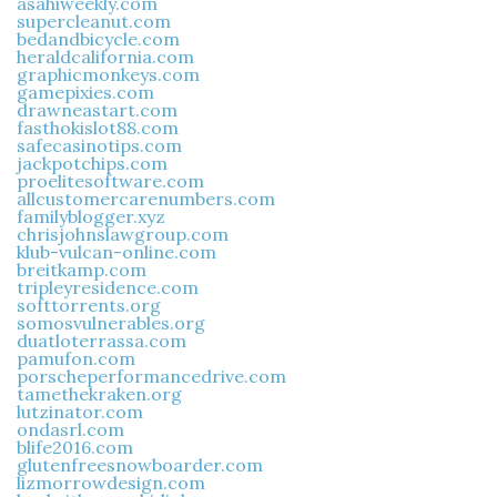
asahiweekly.com
supercleanut.com
bedandbicycle.com
heraldcalifornia.com
graphicmonkeys.com
gamepixies.com
drawneastart.com
fasthokislot88.com
safecasinotips.com
jackpotchips.com
proelitesoftware.com
allcustomercarenumbers.com
familyblogger.xyz
chrisjohnslawgroup.com
klub-vulcan-online.com
breitkamp.com
tripleyresidence.com
softtorrents.org
somosvulnerables.org
duatloterrassa.com
pamufon.com
porscheperformancedrive.com
tamethekraken.org
lutzinator.com
ondasrl.com
blife2016.com
glutenfreesnowboarder.com
lizmorrowdesign.com