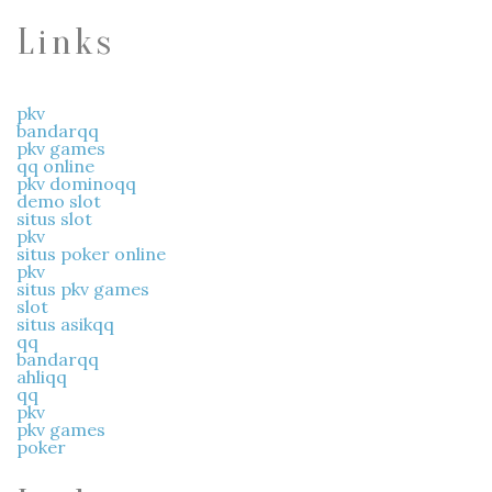
Links
pkv
bandarqq
pkv games
qq online
pkv dominoqq
demo slot
situs slot
pkv
situs poker online
pkv
situs pkv games
slot
situs asikqq
qq
bandarqq
ahliqq
qq
pkv
pkv games
poker