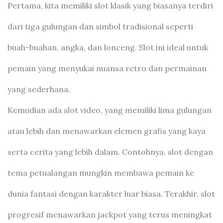
Pertama, kita memiliki slot klasik yang biasanya terdiri
dari tiga gulungan dan simbol tradisional seperti
buah-buahan, angka, dan lonceng. Slot ini ideal untuk
pemain yang menyukai nuansa retro dan permainan
yang sederhana.
Kemudian ada slot video, yang memiliki lima gulungan
atau lebih dan menawarkan elemen grafis yang kaya
serta cerita yang lebih dalam. Contohnya, slot dengan
tema petualangan mungkin membawa pemain ke
dunia fantasi dengan karakter luar biasa. Terakhir, slot
progresif menawarkan jackpot yang terus meningkat