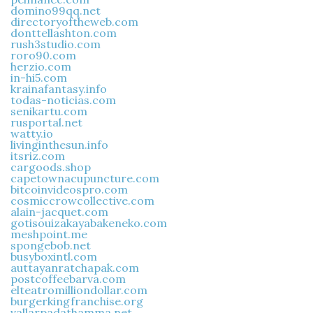
domino99qq.net
directoryoftheweb.com
donttellashton.com
rush3studio.com
roro90.com
herzio.com
in-hi5.com
krainafantasy.info
todas-noticias.com
senikartu.com
rusportal.net
watty.io
livinginthesun.info
itsriz.com
cargoods.shop
capetownacupuncture.com
bitcoinvideospro.com
cosmiccrowcollective.com
alain-jacquet.com
gotisouizakayabakeneko.com
meshpoint.me
spongebob.net
busyboxintl.com
auttayanratchapak.com
postcoffeebarva.com
elteatromilliondollar.com
burgerkingfranchise.org
vallarpadathamma.net