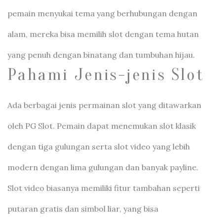
pemain menyukai tema yang berhubungan dengan
alam, mereka bisa memilih slot dengan tema hutan
yang penuh dengan binatang dan tumbuhan hijau.
Pahami Jenis-jenis Slot
Ada berbagai jenis permainan slot yang ditawarkan
oleh PG Slot. Pemain dapat menemukan slot klasik
dengan tiga gulungan serta slot video yang lebih
modern dengan lima gulungan dan banyak payline.
Slot video biasanya memiliki fitur tambahan seperti
putaran gratis dan simbol liar, yang bisa