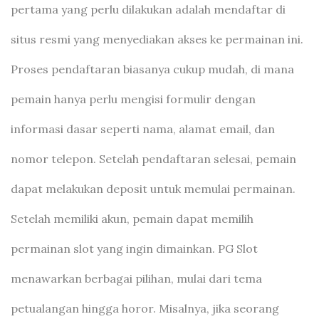
pertama yang perlu dilakukan adalah mendaftar di
situs resmi yang menyediakan akses ke permainan ini.
Proses pendaftaran biasanya cukup mudah, di mana
pemain hanya perlu mengisi formulir dengan
informasi dasar seperti nama, alamat email, dan
nomor telepon. Setelah pendaftaran selesai, pemain
dapat melakukan deposit untuk memulai permainan.
Setelah memiliki akun, pemain dapat memilih
permainan slot yang ingin dimainkan. PG Slot
menawarkan berbagai pilihan, mulai dari tema
petualangan hingga horor. Misalnya, jika seorang