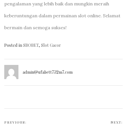
pengalaman yang lebih baik dan mungkin meraih
keberuntungan dalam permainan slot online. Selamat
bermain dan semoga sukses!
Posted in
SBOBET
,
Slot Gacor
admin@ufabett732m7.com
Post
navigation
PREVIOUS:
NEXT: