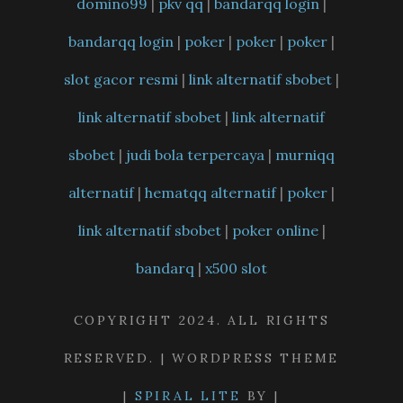
domino99
|
pkv qq
|
bandarqq login
|
bandarqq login
|
poker
|
poker
|
poker
|
slot gacor resmi
|
link alternatif sbobet
|
link alternatif sbobet
|
link alternatif
sbobet
|
judi bola terpercaya
|
murniqq
alternatif
|
hematqq alternatif
|
poker
|
link alternatif sbobet
|
poker online
|
bandarq
|
x500 slot
COPYRIGHT 2024. ALL RIGHTS
RESERVED. | WORDPRESS THEME
|
SPIRAL LITE
BY |