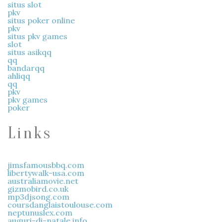
situs slot
pkv
situs poker online
pkv
situs pkv games
slot
situs asikqq
qq
bandarqq
ahliqq
qq
pkv
pkv games
poker
Links
jimsfamousbbq.com
libertywalk-usa.com
australiamovie.net
gizmobird.co.uk
mp3djsong.com
coursdanglaistoulouse.com
neptunuslex.com
auguri-di-natale.info