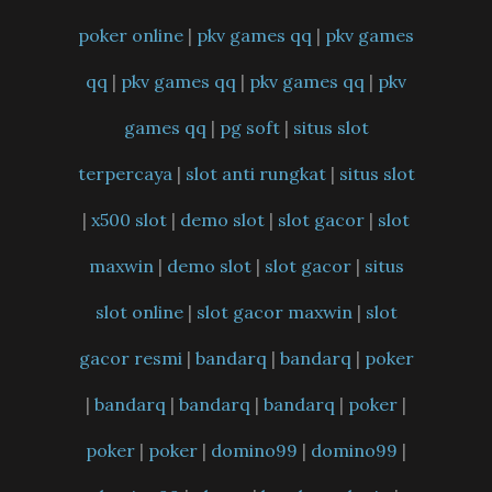
poker online
|
pkv games qq
|
pkv games
qq
|
pkv games qq
|
pkv games qq
|
pkv
games qq
|
pg soft
|
situs slot
terpercaya
|
slot anti rungkat
|
situs slot
|
x500 slot
|
demo slot
|
slot gacor
|
slot
maxwin
|
demo slot
|
slot gacor
|
situs
slot online
|
slot gacor maxwin
|
slot
gacor resmi
|
bandarq
|
bandarq
|
poker
|
bandarq
|
bandarq
|
bandarq
|
poker
|
poker
|
poker
|
domino99
|
domino99
|