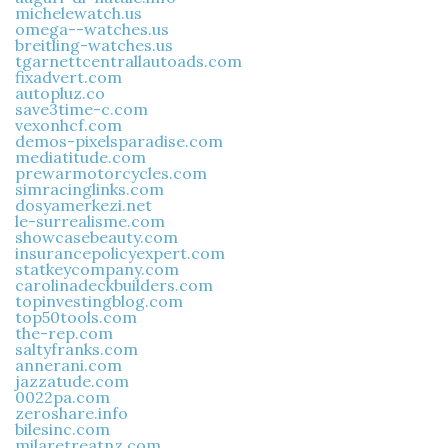
michelewatch.us
omega--watches.us
breitling-watches.us
tgarnettcentrallautoads.com
fixadvert.com
autopluz.co
save3time-c.com
vexonhcf.com
demos-pixelsparadise.com
mediatitude.com
prewarmotorcycles.com
simracinglinks.com
dosyamerkezi.net
le-surrealisme.com
showcasebeauty.com
insurancepolicyexpert.com
statkeycompany.com
carolinadeckbuilders.com
topinvestingblog.com
top50tools.com
the-rep.com
saltyfranks.com
annerani.com
jazzatude.com
0022pa.com
zeroshare.info
bilesinc.com
milaretreatnz.com