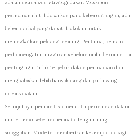
adalah memahami strategi dasar. Meskipun
permainan slot didasarkan pada keberuntungan, ada
beberapa hal yang dapat dilakukan untuk
meningkatkan peluang menang. Pertama, pemain
perlu mengatur anggaran sebelum mulai bermain. Ini
penting agar tidak terjebak dalam permainan dan
menghabiskan lebih banyak uang daripada yang
direncanakan.
Selanjutnya, pemain bisa mencoba permainan dalam
mode demo sebelum bermain dengan uang
sungguhan. Mode ini memberikan kesempatan bagi