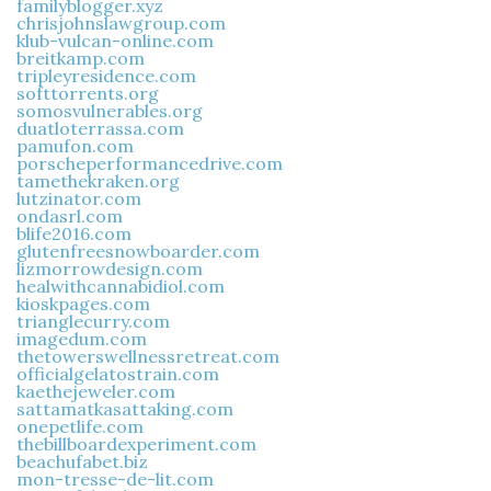
familyblogger.xyz
chrisjohnslawgroup.com
klub-vulcan-online.com
breitkamp.com
tripleyresidence.com
softtorrents.org
somosvulnerables.org
duatloterrassa.com
pamufon.com
porscheperformancedrive.com
tamethekraken.org
lutzinator.com
ondasrl.com
blife2016.com
glutenfreesnowboarder.com
lizmorrowdesign.com
healwithcannabidiol.com
kioskpages.com
trianglecurry.com
imagedum.com
thetowerswellnessretreat.com
officialgelatostrain.com
kaethejeweler.com
sattamatkasattaking.com
onepetlife.com
thebillboardexperiment.com
beachufabet.biz
mon-tresse-de-lit.com