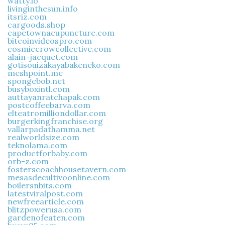
watty.io
livinginthesun.info
itsriz.com
cargoods.shop
capetownacupuncture.com
bitcoinvideospro.com
cosmiccrowcollective.com
alain-jacquet.com
gotisouizakayabakeneko.com
meshpoint.me
spongebob.net
busyboxintl.com
auttayanratchapak.com
postcoffeebarva.com
elteatromilliondollar.com
burgerkingfranchise.org
vallarpadathamma.net
realworldsize.com
teknolama.com
productforbaby.com
orb-z.com
fosterscoachhousetavern.com
mesasdecultivoonline.com
boilersnbits.com
latestviralpost.com
newfreearticle.com
blitzpowerusa.com
gardenofeaten.com