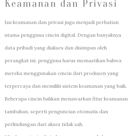
Keamanan dan Privasi
Isu keamanan dan privasi juga menjadi perhatian
utama pengguna cincin digital. Dengan banyaknya
data pribadi yang diakses dan disimpan oleh
perangkat ini, pengguna harus memastikan bahwa
mereka menggunakan cincin dari produsen yang
terpercaya dan memiliki sistem keamanan yang baik.
Beberapa cincin bahkan menawarkan fitur keamanan
tambahan, seperti penguncian otomatis dan
perlindungan dari akses tidak sah.