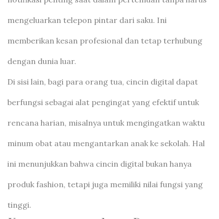
mengeluarkan telepon pintar dari saku. Ini
memberikan kesan profesional dan tetap terhubung
dengan dunia luar.
Di sisi lain, bagi para orang tua, cincin digital dapat
berfungsi sebagai alat pengingat yang efektif untuk
rencana harian, misalnya untuk mengingatkan waktu
minum obat atau mengantarkan anak ke sekolah. Hal
ini menunjukkan bahwa cincin digital bukan hanya
produk fashion, tetapi juga memiliki nilai fungsi yang
tinggi.