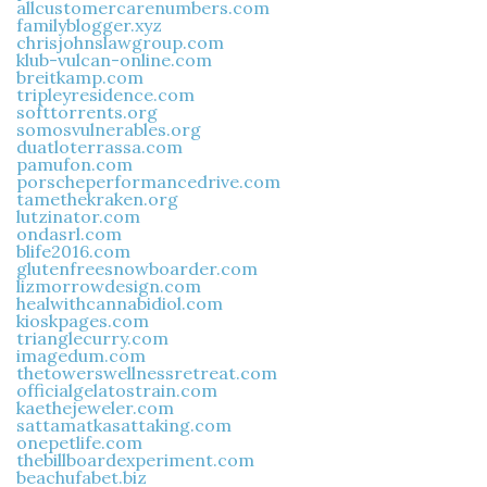
allcustomercarenumbers.com
familyblogger.xyz
chrisjohnslawgroup.com
klub-vulcan-online.com
breitkamp.com
tripleyresidence.com
softtorrents.org
somosvulnerables.org
duatloterrassa.com
pamufon.com
porscheperformancedrive.com
tamethekraken.org
lutzinator.com
ondasrl.com
blife2016.com
glutenfreesnowboarder.com
lizmorrowdesign.com
healwithcannabidiol.com
kioskpages.com
trianglecurry.com
imagedum.com
thetowerswellnessretreat.com
officialgelatostrain.com
kaethejeweler.com
sattamatkasattaking.com
onepetlife.com
thebillboardexperiment.com
beachufabet.biz