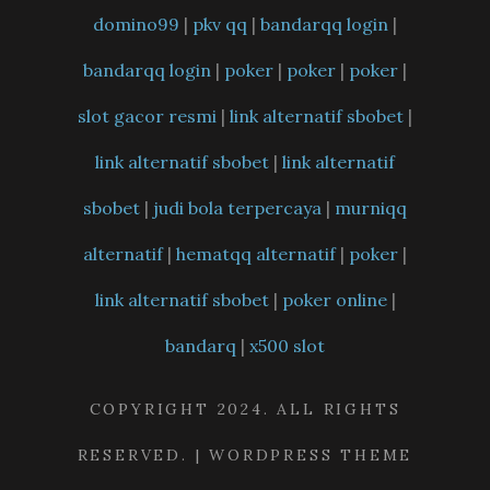
domino99
|
pkv qq
|
bandarqq login
|
bandarqq login
|
poker
|
poker
|
poker
|
slot gacor resmi
|
link alternatif sbobet
|
link alternatif sbobet
|
link alternatif
sbobet
|
judi bola terpercaya
|
murniqq
alternatif
|
hematqq alternatif
|
poker
|
link alternatif sbobet
|
poker online
|
bandarq
|
x500 slot
COPYRIGHT 2024. ALL RIGHTS
RESERVED. | WORDPRESS THEME