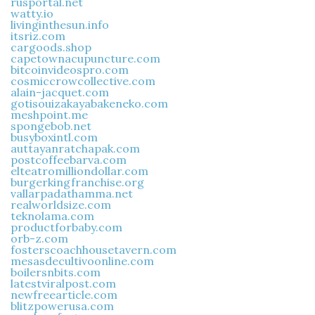
rusportal.net
watty.io
livinginthesun.info
itsriz.com
cargoods.shop
capetownacupuncture.com
bitcoinvideospro.com
cosmiccrowcollective.com
alain-jacquet.com
gotisouizakayabakeneko.com
meshpoint.me
spongebob.net
busyboxintl.com
auttayanratchapak.com
postcoffeebarva.com
elteatromilliondollar.com
burgerkingfranchise.org
vallarpadathamma.net
realworldsize.com
teknolama.com
productforbaby.com
orb-z.com
fosterscoachhousetavern.com
mesasdecultivoonline.com
boilersnbits.com
latestviralpost.com
newfreearticle.com
blitzpowerusa.com