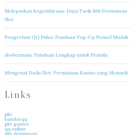
Melepaskan Kegembiraan: Daya Tarik 888 Permainan
Slot
Pengertian QQ Pulsa: Panduan Top-Up Ponsel Mudah
sbobetmain: Panduan Lengkap untuk Pemula
Mengenal Dadu Slot: Permainan Kasino yang Menarik
Links
pkv
bandarqq
pkv games
qq online
pkv dominoqq