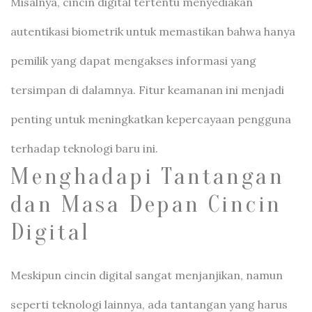
Misalnya, cincin digital tertentu menyediakan
autentikasi biometrik untuk memastikan bahwa hanya
pemilik yang dapat mengakses informasi yang
tersimpan di dalamnya. Fitur keamanan ini menjadi
penting untuk meningkatkan kepercayaan pengguna
terhadap teknologi baru ini.
Menghadapi Tantangan
dan Masa Depan Cincin
Digital
Meskipun cincin digital sangat menjanjikan, namun
seperti teknologi lainnya, ada tantangan yang harus