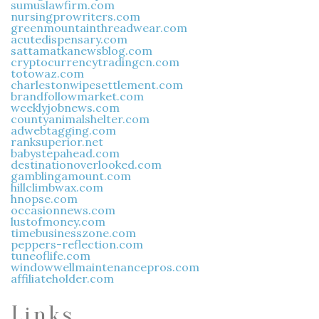
sumuslawfirm.com
nursingprowriters.com
greenmountainthreadwear.com
acutedispensary.com
sattamatkanewsblog.com
cryptocurrencytradingcn.com
totowaz.com
charlestonwipesettlement.com
brandfollowmarket.com
weeklyjobnews.com
countyanimalshelter.com
adwebtagging.com
ranksuperior.net
babystepahead.com
destinationoverlooked.com
gamblingamount.com
hillclimbwax.com
hnopse.com
occasionnews.com
lustofmoney.com
timebusinesszone.com
peppers-reflection.com
tuneoflife.com
windowwellmaintenancepros.com
affiliateholder.com
Links