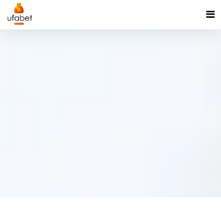
Skip
to
content