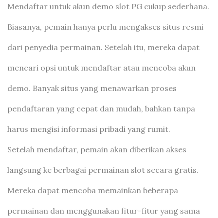
Mendaftar untuk akun demo slot PG cukup sederhana.
Biasanya, pemain hanya perlu mengakses situs resmi
dari penyedia permainan. Setelah itu, mereka dapat
mencari opsi untuk mendaftar atau mencoba akun
demo. Banyak situs yang menawarkan proses
pendaftaran yang cepat dan mudah, bahkan tanpa
harus mengisi informasi pribadi yang rumit.
Setelah mendaftar, pemain akan diberikan akses
langsung ke berbagai permainan slot secara gratis.
Mereka dapat mencoba memainkan beberapa
permainan dan menggunakan fitur-fitur yang sama