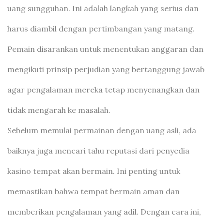
uang sungguhan. Ini adalah langkah yang serius dan
harus diambil dengan pertimbangan yang matang.
Pemain disarankan untuk menentukan anggaran dan
mengikuti prinsip perjudian yang bertanggung jawab
agar pengalaman mereka tetap menyenangkan dan
tidak mengarah ke masalah.
Sebelum memulai permainan dengan uang asli, ada
baiknya juga mencari tahu reputasi dari penyedia
kasino tempat akan bermain. Ini penting untuk
memastikan bahwa tempat bermain aman dan
memberikan pengalaman yang adil. Dengan cara ini,