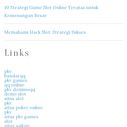
10 Strategi Game Slot Online Teratas untuk
Kemenangan Besar
Memahami Hack Slot: Strategi Sukses
Links
pkv
bandarqq
pkv games
qq online
pkv dominoqq
demo slot
situs slot
pkv
situs poker online
pkv
situs pkv games
slot
situs asikqq