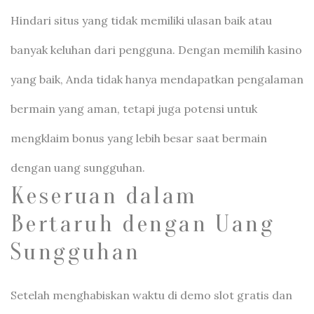
Hindari situs yang tidak memiliki ulasan baik atau
banyak keluhan dari pengguna. Dengan memilih kasino
yang baik, Anda tidak hanya mendapatkan pengalaman
bermain yang aman, tetapi juga potensi untuk
mengklaim bonus yang lebih besar saat bermain
dengan uang sungguhan.
Keseruan dalam
Bertaruh dengan Uang
Sungguhan
Setelah menghabiskan waktu di demo slot gratis dan