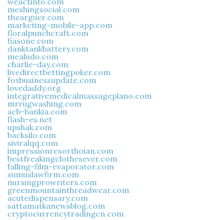
weactinfo.com
meshingsocial.com
thearguer.com
marketing-mobile-app.com
floralpunchcraft.com
fiasone.com
danktankbattery.com
mealudo.com
charlie-day.com
livedirectbettingpoker.com
foxbusinessupdate.com
lovedaddy.org
integrativemedicalmassageplano.com
mrrugwashing.com
acb-bankia.com
flash-es.net
upshak.com
backsilo.com
siviralqq.com
impressionresorthoian.com
bestfreakingclothesever.com
falling-film-evaporator.com
sumuslawfirm.com
nursingprowriters.com
greenmountainthreadwear.com
acutedispensary.com
sattamatkanewsblog.com
cryptocurrencytradingcn.com