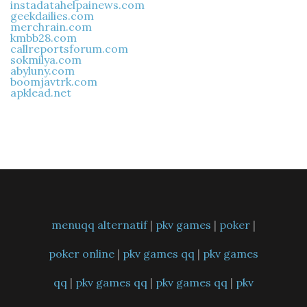
instadatahelpainews.com
geekdailies.com
merchrain.com
kmbb28.com
callreportsforum.com
sokmilya.com
abyluny.com
boomjavtrk.com
apklead.net
menuqq alternatif
|
pkv games
|
poker
|
poker online
|
pkv games qq
|
pkv games
qq
|
pkv games qq
|
pkv games qq
|
pkv