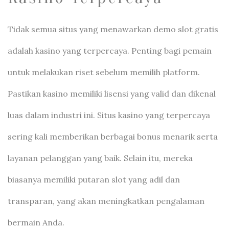
Tidak semua situs yang menawarkan demo slot gratis
adalah kasino yang terpercaya. Penting bagi pemain
untuk melakukan riset sebelum memilih platform.
Pastikan kasino memiliki lisensi yang valid dan dikenal
luas dalam industri ini. Situs kasino yang terpercaya
sering kali memberikan berbagai bonus menarik serta
layanan pelanggan yang baik. Selain itu, mereka
biasanya memiliki putaran slot yang adil dan
transparan, yang akan meningkatkan pengalaman
bermain Anda.