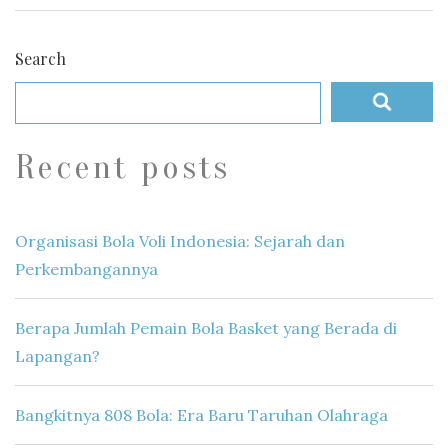
Search
Recent posts
Organisasi Bola Voli Indonesia: Sejarah dan
Perkembangannya
Berapa Jumlah Pemain Bola Basket yang Berada di
Lapangan?
Bangkitnya 808 Bola: Era Baru Taruhan Olahraga