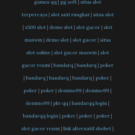
games qq
|
pg soft
|
situs slot
terpercaya
|
slot anti rungkat
|
situs slot
|
x500 slot
|
demo slot
|
slot gacor
|
slot
maxwin
|
demo slot
|
slot gacor
|
situs
slot online
|
slot gacor maxwin
|
slot
gacor resmi
|
bandarq
|
bandarq
|
poker
|
bandarq
|
bandarq
|
bandarq
|
poker
|
poker
|
poker
|
domino99
|
domino99
|
domino99
|
pkv qq
|
bandarqq login
|
bandarqq login
|
poker
|
poker
|
poker
|
slot gacor resmi
|
link alternatif sbobet
|