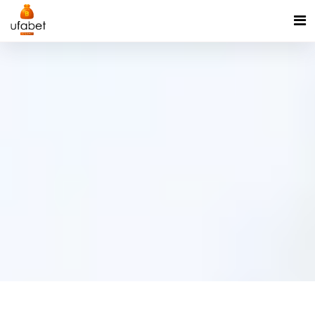
Skip
to
content