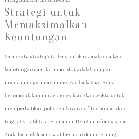
Strategi untuk
Memaksimalkan
Keuntungan
Salah satu strategi terbaik untuk memaksimalkan
keuntungan saat bermain slot adalah dengan
memahami permainan dengan baik. Saat Anda
bermain dalam mode demo, luangkan waktu untuk
memperhatikan pola pembayaran, fitur bonus, dan
tingkat volatilitas permainan. Dengan informasi ini,
Anda bisa lebih siap saat bermain di mode uang