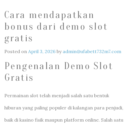
Cara mendapatkan
bonus dari demo slot
gratis
Posted on
April 3, 2026
by
admin@ufabett732m7.com
Pengenalan Demo Slot
Gratis
Permainan slot telah menjadi salah satu bentuk
hiburan yang paling populer di kalangan para penjudi,
baik di kasino fisik maupun platform online. Salah satu