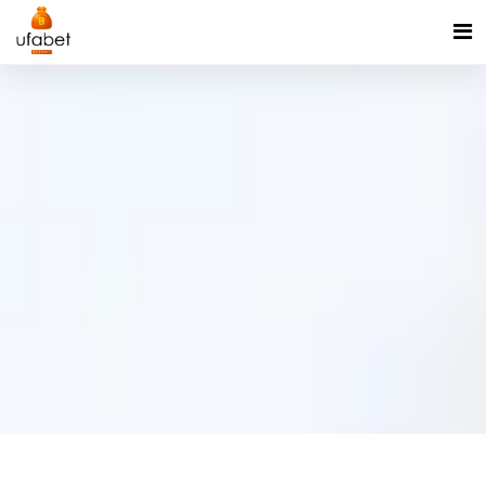
Skip
to
content