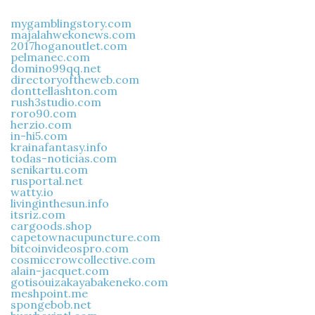
mygamblingstory.com
majalahwekonews.com
2017hoganoutlet.com
pelmanec.com
domino99qq.net
directoryoftheweb.com
donttellashton.com
rush3studio.com
roro90.com
herzio.com
in-hi5.com
krainafantasy.info
todas-noticias.com
senikartu.com
rusportal.net
watty.io
livinginthesun.info
itsriz.com
cargoods.shop
capetownacupuncture.com
bitcoinvideospro.com
cosmiccrowcollective.com
alain-jacquet.com
gotisouizakayabakeneko.com
meshpoint.me
spongebob.net