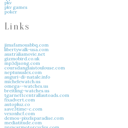
pkv
pkv games
poker
Links
jimsfamousbbq.com
libertywalk-usa.com
australiamovie.net
gizmobird.co.uk
mp3djsong.com
coursdanglaistoulouse.com
neptunuslex.com
auguri-di-natale.info
michelewatch.us
omega--watches.us
breitling-watches.us
tgarnettcentrallautoads.com
fixadvert.com
autopluz.co
save3time-c.com
vexonhcf.com
demos-pixelsparadise.com
mediatitude.com
prewarmotorcycles.com