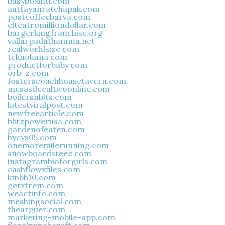
busyboxintl.com
auttayanratchapak.com
postcoffeebarva.com
elteatromilliondollar.com
burgerkingfranchise.org
vallarpadathamma.net
realworldsize.com
teknolama.com
productforbaby.com
orb-z.com
fosterscoachhousetavern.com
mesasdecultivoonline.com
boilersnbits.com
latestviralpost.com
newfreearticle.com
blitzpowerusa.com
gardenofeaten.com
hycys05.com
onemoremilerunning.com
snowboardsteez.com
instagrambioforgirls.com
cashflowxfiles.com
kmbb10.com
getxtrem.com
weactinfo.com
meshingsocial.com
thearguer.com
marketing-mobile-app.com