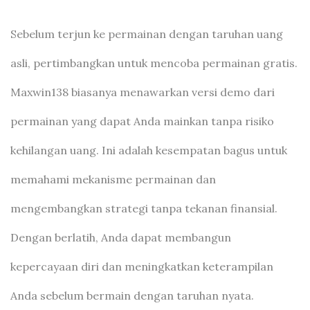
Sebelum terjun ke permainan dengan taruhan uang
asli, pertimbangkan untuk mencoba permainan gratis.
Maxwin138 biasanya menawarkan versi demo dari
permainan yang dapat Anda mainkan tanpa risiko
kehilangan uang. Ini adalah kesempatan bagus untuk
memahami mekanisme permainan dan
mengembangkan strategi tanpa tekanan finansial.
Dengan berlatih, Anda dapat membangun
kepercayaan diri dan meningkatkan keterampilan
Anda sebelum bermain dengan taruhan nyata.