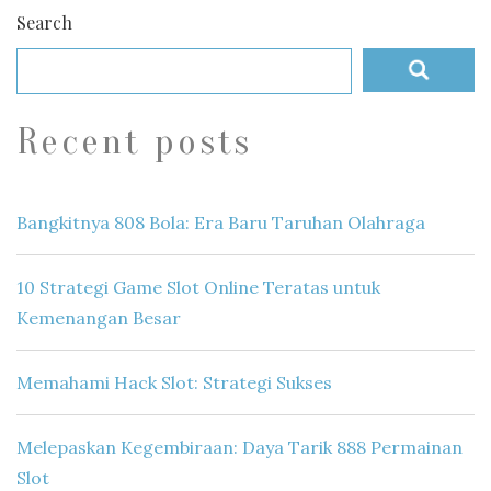
Search
Recent posts
Bangkitnya 808 Bola: Era Baru Taruhan Olahraga
10 Strategi Game Slot Online Teratas untuk
Kemenangan Besar
Memahami Hack Slot: Strategi Sukses
Melepaskan Kegembiraan: Daya Tarik 888 Permainan
Slot