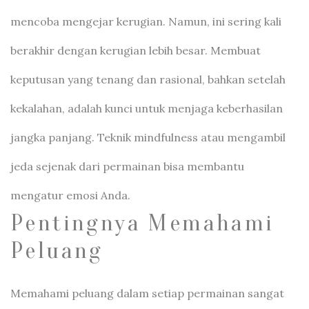
mencoba mengejar kerugian. Namun, ini sering kali
berakhir dengan kerugian lebih besar. Membuat
keputusan yang tenang dan rasional, bahkan setelah
kekalahan, adalah kunci untuk menjaga keberhasilan
jangka panjang. Teknik mindfulness atau mengambil
jeda sejenak dari permainan bisa membantu
mengatur emosi Anda.
Pentingnya Memahami
Peluang
Memahami peluang dalam setiap permainan sangat