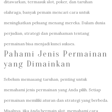
ditawarkan, termasuk slot, poker, dan taruhan
olahraga, banyak pemain mencari cara untuk
meningkatkan peluang menang mereka. Dalam dunia
perjudian, strategi dan pemahaman tentang
permainan bisa menjadi kunci sukses.
Pahami Jenis Permainan
yang Dimainkan
Sebelum memasang taruhan, penting untuk
memahami jenis permainan yang Anda pilih. Setiap
permainan memiliki aturan dan strategi yang berbeda.
Misalnya, jika Anda bermain slot, memahami cara