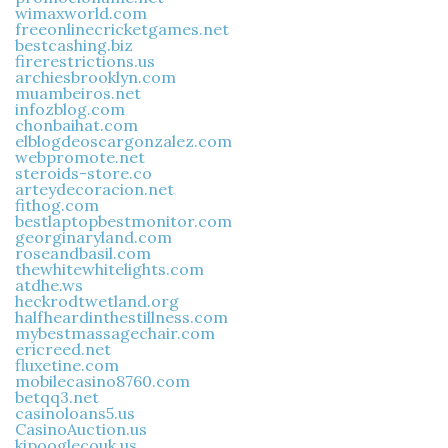
wimaxworld.com
freeonlinecricketgames.net
bestcashing.biz
firerestrictions.us
archiesbrooklyn.com
muambeiros.net
infozblog.com
chonbaihat.com
elblogdeoscargonzalez.com
webpromote.net
steroids-store.co
arteydecoracion.net
fithog.com
bestlaptopbestmonitor.com
georginaryland.com
roseandbasil.com
thewhitewhitelights.com
atdhe.ws
heckrodtwetland.org
halfheardinthestillness.com
mybestmassagechair.com
ericreed.net
fluxetine.com
mobilecasino8760.com
betqq3.net
casinoloans5.us
CasinoAuction.us
kipooglecouk.us