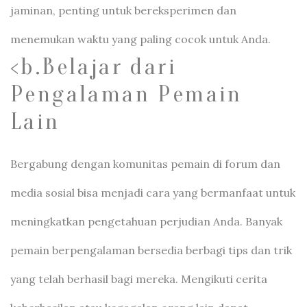
jaminan, penting untuk bereksperimen dan
menemukan waktu yang paling cocok untuk Anda.
<b.Belajar dari
Pengalaman Pemain
Lain
Bergabung dengan komunitas pemain di forum dan
media sosial bisa menjadi cara yang bermanfaat untuk
meningkatkan pengetahuan perjudian Anda. Banyak
pemain berpengalaman bersedia berbagi tips dan trik
yang telah berhasil bagi mereka. Mengikuti cerita