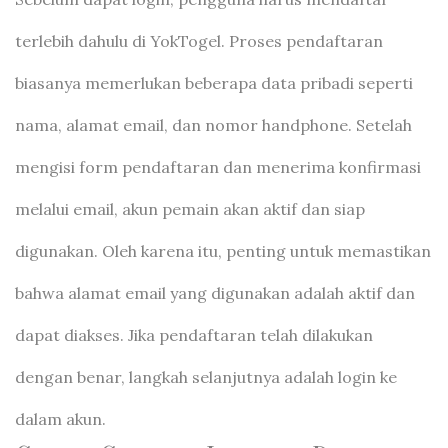
terlebih dahulu di YokTogel. Proses pendaftaran
biasanya memerlukan beberapa data pribadi seperti
nama, alamat email, dan nomor handphone. Setelah
mengisi form pendaftaran dan menerima konfirmasi
melalui email, akun pemain akan aktif dan siap
digunakan. Oleh karena itu, penting untuk memastikan
bahwa alamat email yang digunakan adalah aktif dan
dapat diakses. Jika pendaftaran telah dilakukan
dengan benar, langkah selanjutnya adalah login ke
dalam akun.