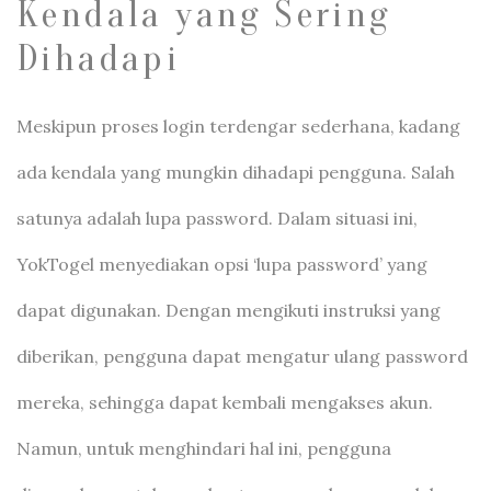
Kendala yang Sering
Dihadapi
Meskipun proses login terdengar sederhana, kadang
ada kendala yang mungkin dihadapi pengguna. Salah
satunya adalah lupa password. Dalam situasi ini,
YokTogel menyediakan opsi ‘lupa password’ yang
dapat digunakan. Dengan mengikuti instruksi yang
diberikan, pengguna dapat mengatur ulang password
mereka, sehingga dapat kembali mengakses akun.
Namun, untuk menghindari hal ini, pengguna