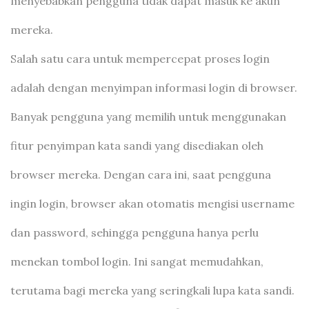
menyebabkan pengguna tidak dapat masuk ke akun
mereka.
Salah satu cara untuk mempercepat proses login
adalah dengan menyimpan informasi login di browser.
Banyak pengguna yang memilih untuk menggunakan
fitur penyimpan kata sandi yang disediakan oleh
browser mereka. Dengan cara ini, saat pengguna
ingin login, browser akan otomatis mengisi username
dan password, sehingga pengguna hanya perlu
menekan tombol login. Ini sangat memudahkan,
terutama bagi mereka yang seringkali lupa kata sandi.