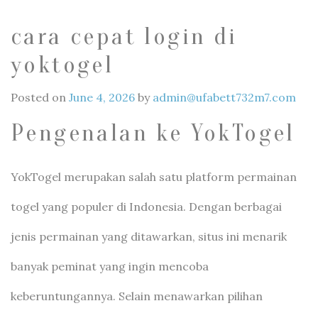
cara cepat login di
yoktogel
Posted on
June 4, 2026
by
admin@ufabett732m7.com
Pengenalan ke YokTogel
YokTogel merupakan salah satu platform permainan
togel yang populer di Indonesia. Dengan berbagai
jenis permainan yang ditawarkan, situs ini menarik
banyak peminat yang ingin mencoba
keberuntungannya. Selain menawarkan pilihan