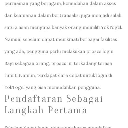
permainan yang beragam, kemudahan dalam akses
dan keamanan dalam bertransaksi juga menjadi salah
satu alasan mengapa banyak orang memilih YokTogel.
Namun, sebelum dapat menikmati berbagai fasilitas
yang ada, pengguna perlu melakukan proses login.
Bagi sebagian orang, proses ini terkadang terasa
rumit. Namun, terdapat cara cepat untuk login di
YokTogel yang bisa memudahkan pengguna.
Pendaftaran Sebagai
Langkah Pertama
Sebelum dapat login, pengguna harus mendaftar