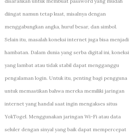
disarankan untuk membuat password yang mudah
diingat namun tetap kuat, misalnya dengan
menggabungkan angka, huruf besar, dan simbol.
Selain itu, masalah koneksi internet juga bisa menjadi
hambatan. Dalam dunia yang serba digital ini, koneksi
yang lambat atau tidak stabil dapat mengganggu
pengalaman login. Untuk itu, penting bagi pengguna
untuk memastikan bahwa mereka memiliki jaringan
internet yang handal saat ingin mengakses situs
YokTogel. Menggunakan jaringan Wi-Fi atau data
seluler dengan sinyal yang baik dapat mempercepat