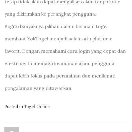
tetap tidak akan dapat mengakses akun tanpa kode
yang dikirimkan ke perangkat pengguna.
Begitu banyaknya pilihan dalam bermain togel
membuat YokTogel menjadi salah satu platform
favorit. Dengan memahami cara login yang cepat dan
efektif serta menjaga keamanan akun, pengguna
dapat lebih fokus pada permainan dan menikmati
pengalaman yang ditawarkan.
Posted in
Togel Online